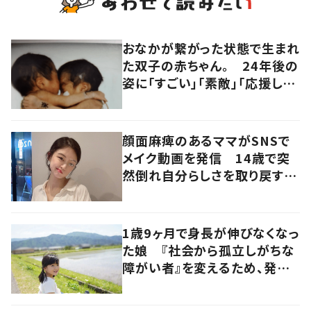
おなかが繋がった状態で生まれ
た双子の赤ちゃん。 24年後の
姿に「すごい」「素敵」「応援して
います」
顔面麻痺のあるママがSNSで
メイク動画を発信 14歳で突
然倒れ自分らしさを取り戻すま
で
1歳9ヶ月で身長が伸びなくなっ
た娘 『社会から孤立しがちな
障がい者』を変えるため、発信
を続ける母と娘に迫る