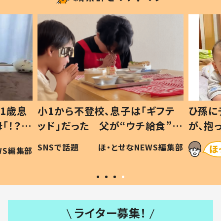
1歳息
小1から不登校、息子は「ギフテ
ひ孫に
「！？」
ッド」だった 父が“ウチ給食”を
が、抱
に「可愛
作り続ける理由とは #令和の親
「涙が
SNSで話題
ほ・とせなNEWS編集部
WS編集部
#令和の子
い」
ライター募集！