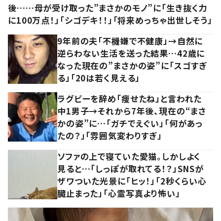
後……母が受け取った”まさかのモノ”に「生き抜く力
に100万点！」「シゴデキ！！」「将来めっちゃ出世しそう」
9年前の夫「不機嫌で不健康」→自然に
逆らわない生活を送った結果…42歳に
なった現在の”まさかの姿”に「スゴすぎ
る」「20は若く見える」
ラグビーを辞め「痩せたね」と言われた
中1男子→それから7年後、現在の“まさ
かの姿”に…「ガチでえぐい」「何があっ
たの？」「雰囲気変わりすぎ」
ソファの上で寝ていた愛猫。しかしよく
見ると…「しっぽが取れてる！？」SNSが
ザワついた光景に「ヒッ！」「2秒くらい心
臓止まった」「心霊写真より怖い」