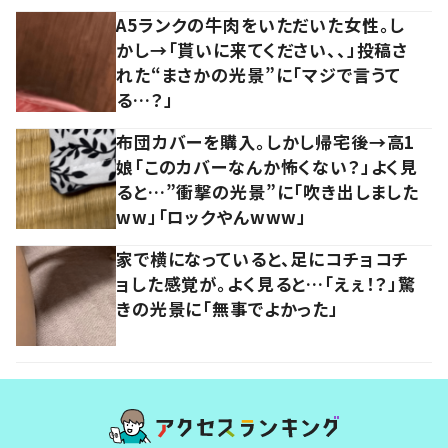
A5ランクの牛肉をいただいた女性。し
かし→「貰いに来てください、、」投稿さ
れた“まさかの光景”に「マジで言うて
る…？」
布団カバーを購入。しかし帰宅後→高1
娘「このカバーなんか怖くない？」よく見
ると…”衝撃の光景”に「吹き出しました
ww」「ロックやんwww」
家で横になっていると、足にコチョコチ
ョした感覚が。よく見ると…「えぇ！？」驚
きの光景に「無事でよかった」