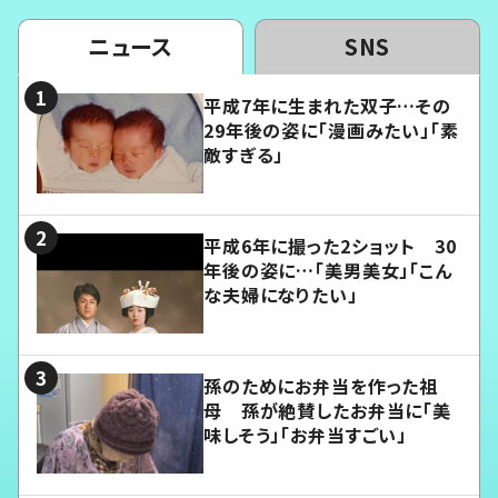
ニュース
SNS
平成7年に生まれた双子…その
29年後の姿に「漫画みたい」「素
敵すぎる」
平成6年に撮った2ショット 30
年後の姿に…「美男美女」「こん
な夫婦になりたい」
孫のためにお弁当を作った祖
母 孫が絶賛したお弁当に「美
味しそう」「お弁当すごい」