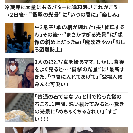
冷蔵庫に大量にあるバターに違和感。「これがこう」
→2日後…”衝撃の光景”に「いつの間に」「楽しみ」
中2息子「傘の柄が壊れた」夫「修理する
わ」その後…”まさかすぎる光景”に「想
像の斜め上だったｗ」「魔改造やｗ」「むし
ろ盗難防止」
2人の娘と写真を撮るママ。しかし、背後
をよく見ると…“衝撃の光景”に「最高す
ぎた」「仲間に入れてあげて」「登場人物
みんな可愛い」
「普通の石ではない」と川で拾った謎の
石ころ。1時間、洗い続けてみると…驚き
の光景に「めちゃくちゃきれい」「すご
い！！！」