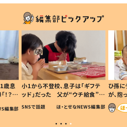
1歳息
小1から不登校、息子は「ギフテ
ひ孫に
「！？」
ッド」だった 父が“ウチ給食”を
が、抱
に「可愛
作り続ける理由とは #令和の親
「涙が
SNSで話題
ほ・とせなNEWS編集部
WS編集部
#令和の子
い」