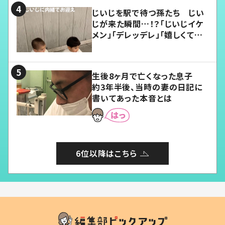
じいじを駅で待つ孫たち じい
じが来た瞬間…！？「じいじイケ
メン」「デレッデレ」「嬉しくて可
愛くてたまらない」「幸せになれ
る」
生後8ヶ月で亡くなった息子
約3年半後、当時の妻の日記に
書いてあった本音とは
6位以降はこちら