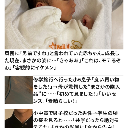
周囲に「男前ですね」と言われていた赤ちゃん。成長し
た現在、まさかの姿に…「きゃああ」「これは、モテるぞ
ぉ」「客観的にイケメン」
修学旅行へ行った小6息子「良い買い物
をした！」→母が驚愕した“まさかの購入
品”に……「初めて見ました！」「いいセ
ンス」「素晴らしい！」
小中高で男子校だった男性→学生の頃
の姿を見ると……「共学だったら絶対モ
テてた」まさかの光景に「今から告白し