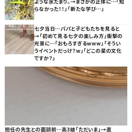
ような水たまり。→まさかの正体に…「知
らなかった！！」「新たな学び…」
七夕当日…パパと子どもたちを見ると
→「初めて見る七夕の楽しみ方」衝撃の
光景に…「おもろすぎるwww」「そうい
うイベントだっけ？w」「どこの星の文化
ですか？」
担任の先生との面談前…高3娘「ただいま」→直