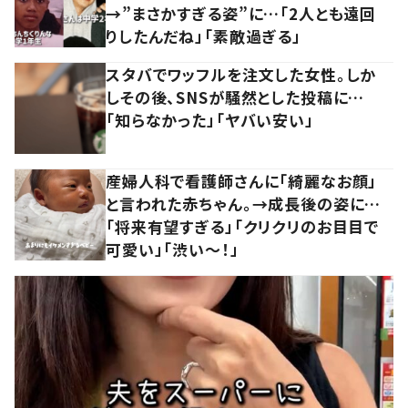
→”まさかすぎる姿”に…「2人とも遠回
りしたんだね」「素敵過ぎる」
スタバでワッフルを注文した女性。しか
しその後、SNSが騒然とした投稿に…
「知らなかった」「ヤバい安い」
産婦人科で看護師さんに「綺麗なお顔」
と言われた赤ちゃん。→成長後の姿に…
「将来有望すぎる」「クリクリのお目目で
可愛い」「渋い～！」