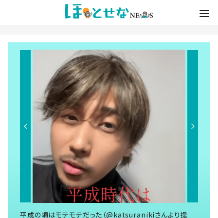
平成の頃はモテモテだった（@katsuranikiさんより提