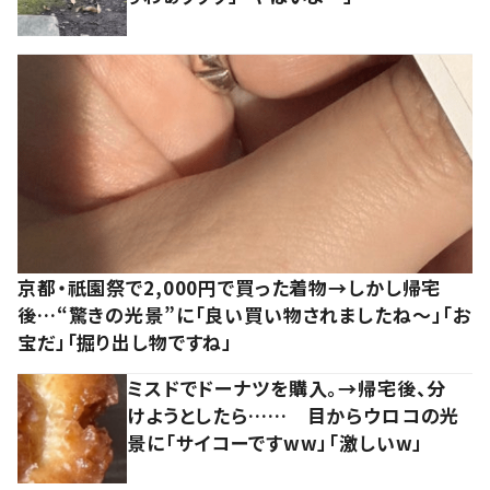
京都・祇園祭で2,000円で買った着物→しかし帰宅
後…“驚きの光景”に「良い買い物されましたね～」「お
宝だ」「掘り出し物ですね」
ミスドでドーナツを購入。→帰宅後、分
けようとしたら…… 目からウロコの光
景に「サイコーですww」「激しいw」