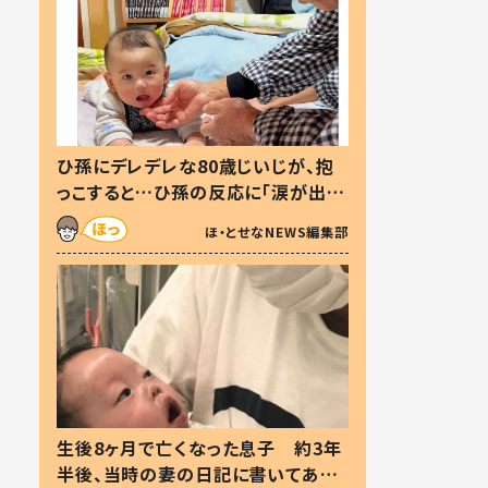
ひ孫にデレデレな80歳じいじが、抱
っこすると…ひ孫の反応に「涙が出ま
した」「可愛くて仕方ない」
ほ・とせなNEWS編集部
生後8ヶ月で亡くなった息子 約3年
半後、当時の妻の日記に書いてあっ