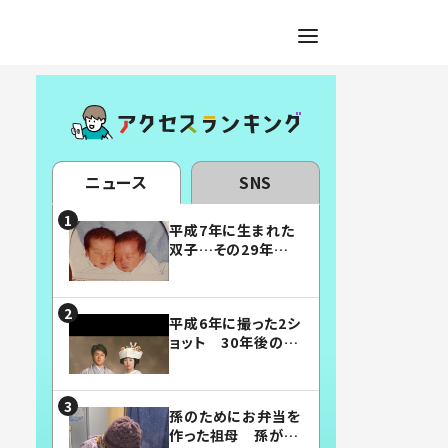
ニュース
SNS
平成7年に生まれた
双子…その29年後
の姿に「漫画みたい」
「素敵すぎる」
平成6年に撮った2シ
ョット 30年後の姿
に…「美男美女」「こ
んな夫婦になりた
い」
孫のためにお弁当を
作った祖母 孫が絶