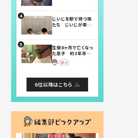
賛したお弁当に「美
味しそう」「お弁当す
ごい」
じいじを駅で待つ孫
たち じいじが来た
瞬間…！？「じいじイ
ケメン」「デレッデレ」
「嬉しくて可愛くてた
生後8ヶ月で亡くなっ
まらない」「幸せにな
た息子 約3年半
れる」
後、当時の妻の日記
に書いてあった本音
とは
6位以降はこちら