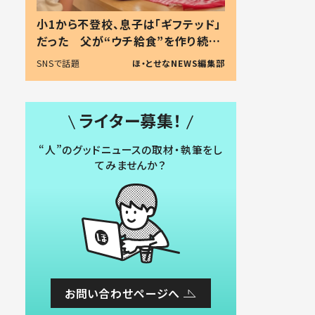
小1から不登校、息子は「ギフテッド」
だった 父が“ウチ給食”を作り続け
る理由とは #令和の親 #令和の子
SNSで話題
ほ・とせなNEWS編集部
ライター募集！
“人”のグッドニュースの取材・執筆をし
てみませんか？
お問い合わせページへ