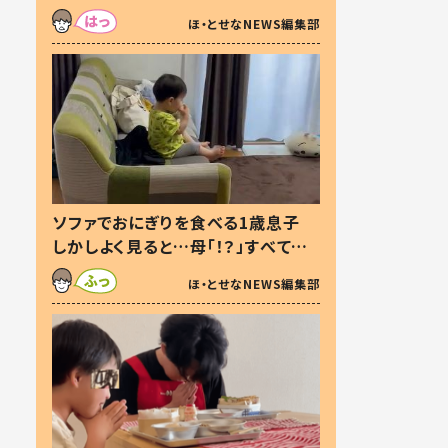
た本音とは
ほ・とせなNEWS編集部
ソファでおにぎりを食べる1歳息子
しかしよく見ると…母「！？」すべてを
察した母の投稿に「可愛いから許
ほ・とせなNEWS編集部
す！」「現行犯〜」