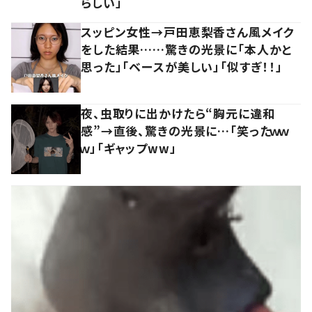
らしい」
スッピン女性→戸田恵梨香さん風メイク
をした結果……驚きの光景に「本人かと
思った」「ベースが美しい」「似すぎ！！」
夜、虫取りに出かけたら“胸元に違和
感”→直後、驚きの光景に…「笑ったｗｗ
ｗ」「ギャップww」