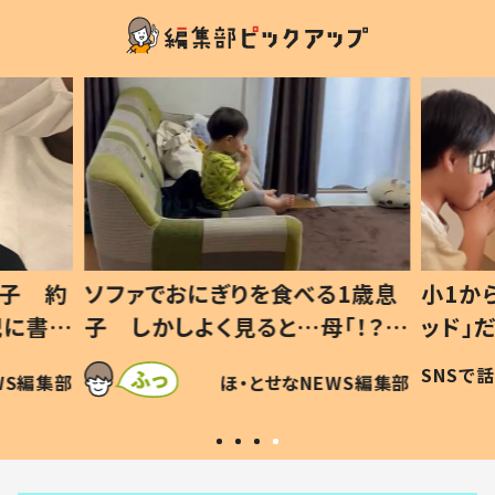
1歳息
小1から不登校、息子は「ギフテ
ひ孫に
「！？」
ッド」だった 父が“ウチ給食”を
が、抱
に「可愛
作り続ける理由とは #令和の親
「涙が
SNSで話題
ほ・とせなNEWS編集部
WS編集部
#令和の子
い」