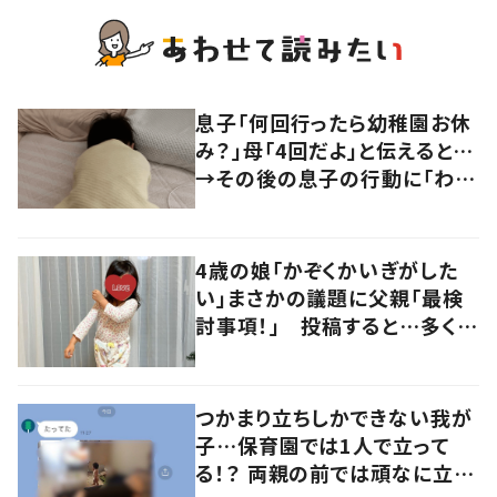
息子「何回行ったら幼稚園お休
み？」母「4回だよ」と伝えると…
→その後の息子の行動に「わか
るよその気持ち」「うちの子も！」
の声
4歳の娘「かぞくかいぎがした
い」まさかの議題に父親「最検
討事項！」 投稿すると…多くの
意見が寄せられる！
つかまり立ちしかできない我が
子…保育園では1人で立って
る！？ 両親の前では頑なに立た