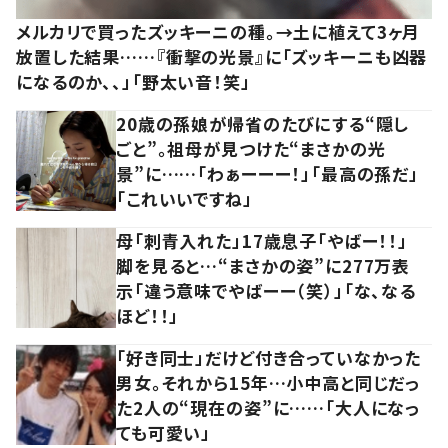
メルカリで買ったズッキーニの種。→土に植えて3ヶ月
放置した結果……『衝撃の光景』に「ズッキーニも凶器
になるのか、、」「野太い音！笑」
20歳の孫娘が帰省のたびにする“隠し
ごと”。祖母が見つけた“まさかの光
景”に……「わぁーーー！」「最高の孫だ」
「これいいですね」
母「刺青入れた」17歳息子「やばー！！」
脚を見ると…“まさかの姿”に277万表
示「違う意味でやばーー（笑）」「な、なる
ほど！！」
「好き同士」だけど付き合っていなかった
男女。それから15年…小中高と同じだっ
た2人の“現在の姿”に……「大人になっ
ても可愛い」