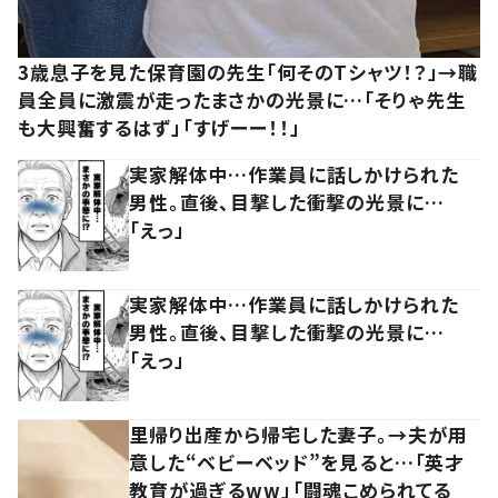
3歳息子を見た保育園の先生「何そのTシャツ！？」→職
員全員に激震が走ったまさかの光景に…「そりゃ先生
も大興奮するはず」「すげーー！！」
実家解体中…作業員に話しかけられた
男性。直後、目撃した衝撃の光景に…
「えっ」
実家解体中…作業員に話しかけられた
男性。直後、目撃した衝撃の光景に…
「えっ」
里帰り出産から帰宅した妻子。→夫が用
意した“ベビーベッド”を見ると…「英才
教育が過ぎるww」「闘魂こめられてる