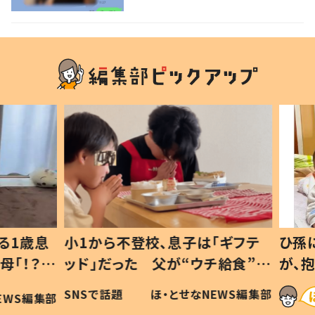
ない1歳児が可愛すぎる…！
1歳息
小1から不登校、息子は「ギフテ
ひ孫に
「！？」
ッド」だった 父が“ウチ給食”を
が、抱
に「可愛
作り続ける理由とは #令和の親
「涙が
SNSで話題
ほ・とせなNEWS編集部
WS編集部
#令和の子
い」