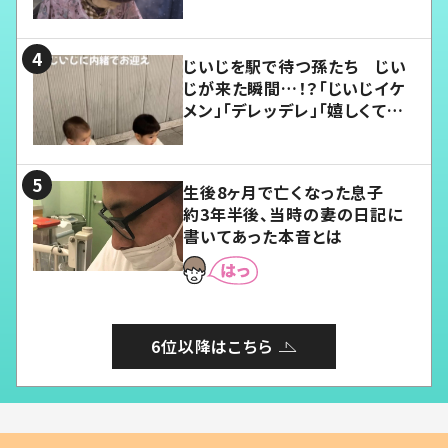
じいじを駅で待つ孫たち じい
じが来た瞬間…！？「じいじイケ
メン」「デレッデレ」「嬉しくて可
愛くてたまらない」「幸せになれ
る」
生後8ヶ月で亡くなった息子
約3年半後、当時の妻の日記に
書いてあった本音とは
6位以降はこちら