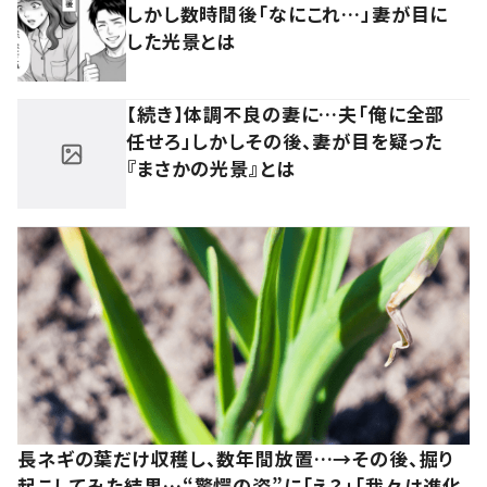
しかし数時間後「なにこれ…」妻が目に
した光景とは
【続き】体調不良の妻に…夫「俺に全部
任せろ」しかしその後、妻が目を疑った
『まさかの光景』とは
長ネギの葉だけ収穫し、数年間放置…→その後、掘り
起こしてみた結果…“驚愕の姿”に「え？」「我々は進化