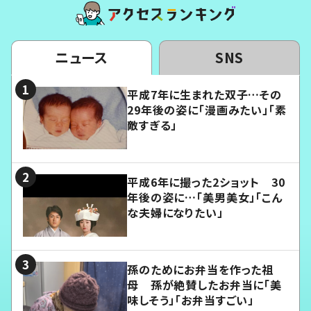
ニュース
SNS
平成7年に生まれた双子…その
29年後の姿に「漫画みたい」「素
敵すぎる」
平成6年に撮った2ショット 30
年後の姿に…「美男美女」「こん
な夫婦になりたい」
孫のためにお弁当を作った祖
母 孫が絶賛したお弁当に「美
味しそう」「お弁当すごい」