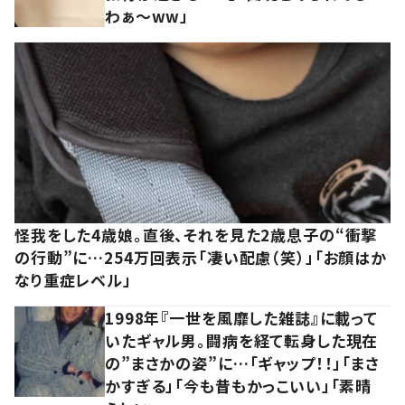
わぁ～ww」
怪我をした4歳娘。直後、それを見た2歳息子の“衝撃
の行動”に…254万回表示「凄い配慮（笑）」「お顔はか
なり重症レベル」
1998年『一世を風靡した雑誌』に載って
いたギャル男。闘病を経て転身した現在
の”まさかの姿”に…「ギャップ！！」「まさ
かすぎる」「今も昔もかっこいい」「素晴