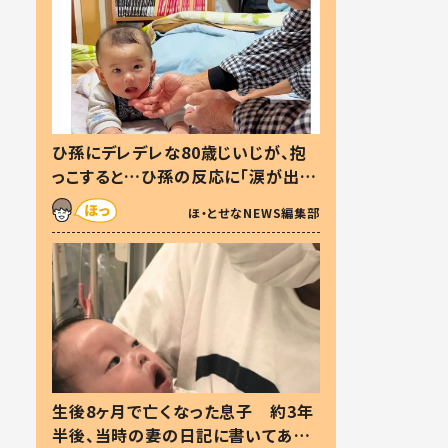
ひ孫にデレデレな80歳じいじが、抱
っこすると…ひ孫の反応に「涙が出ま
した」「可愛くて仕方ない」
ほ・とせなNEWS編集部
生後8ヶ月で亡くなった息子 約3年
半後、当時の妻の日記に書いてあっ