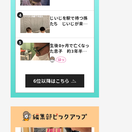
賛したお弁当に「美
味しそう」「お弁当す
ごい」
じいじを駅で待つ孫
たち じいじが来た
瞬間…！？「じいじイ
ケメン」「デレッデレ」
「嬉しくて可愛くてた
生後8ヶ月で亡くなっ
まらない」「幸せにな
た息子 約3年半
れる」
後、当時の妻の日記
に書いてあった本音
とは
6位以降はこちら