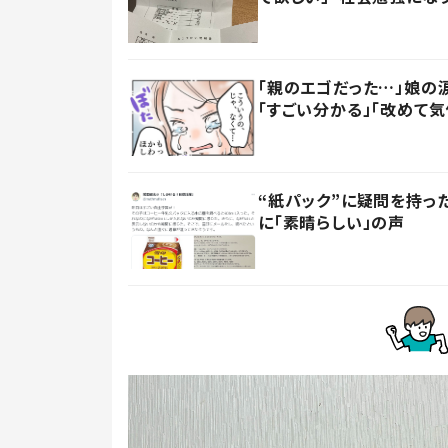
「親のエゴだった…」娘の
「すごい分かる」「改めて気
“紙パック”に疑問を持
に「素晴らしい」の声