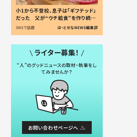
小1から不登校、息子は「ギフテッド」
だった 父が“ウチ給食”を作り続け
る理由とは #令和の親 #令和の子
SNSで話題
ほ・とせなNEWS編集部
ライター募集！
“人”のグッドニュースの取材・執筆をし
てみませんか？
お問い合わせページへ