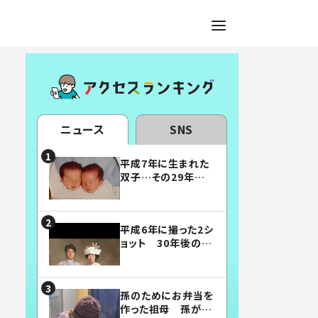
ニュース
SNS
平成7年に生まれた
双子…その29年後
の姿に「漫画みたい」
「素敵すぎる」
平成6年に撮った2シ
ョット 30年後の姿
に…「美男美女」「こ
んな夫婦になりた
い」
孫のためにお弁当を
作った祖母 孫が絶