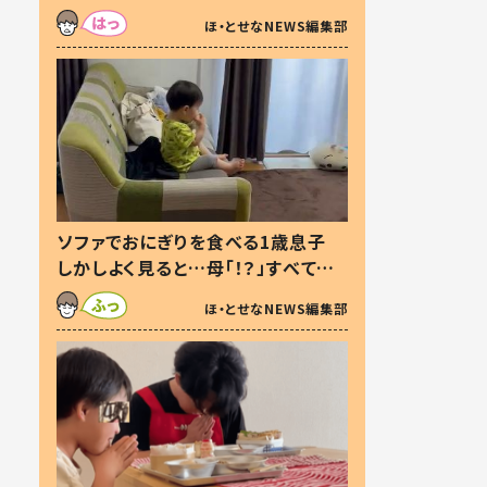
た本音とは
ほ・とせなNEWS編集部
ソファでおにぎりを食べる1歳息子
しかしよく見ると…母「！？」すべてを
察した母の投稿に「可愛いから許
ほ・とせなNEWS編集部
す！」「現行犯〜」