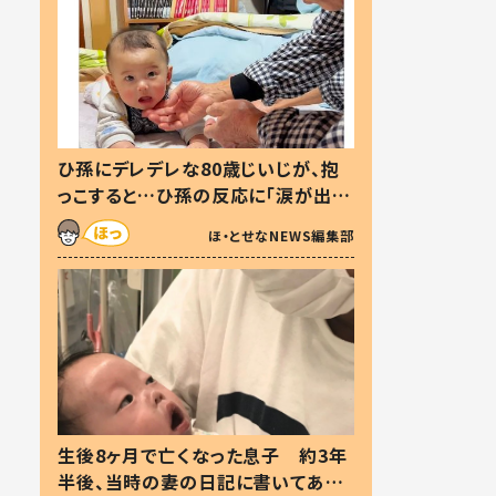
ひ孫にデレデレな80歳じいじが、抱
っこすると…ひ孫の反応に「涙が出ま
した」「可愛くて仕方ない」
ほ・とせなNEWS編集部
生後8ヶ月で亡くなった息子 約3年
半後、当時の妻の日記に書いてあっ