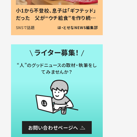
小1から不登校、息子は「ギフテッド」
だった 父が“ウチ給食”を作り続け
る理由とは #令和の親 #令和の子
SNSで話題
ほ・とせなNEWS編集部
ライター募集！
“人”のグッドニュースの取材・執筆をし
てみませんか？
お問い合わせページへ