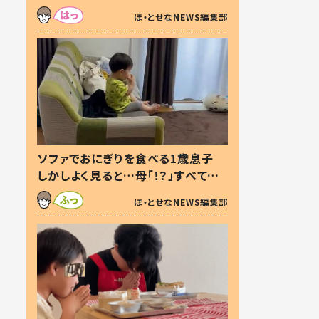
た本音とは
ほ・とせなNEWS編集部
ソファでおにぎりを食べる1歳息子
しかしよく見ると…母「！？」すべてを
察した母の投稿に「可愛いから許
ほ・とせなNEWS編集部
す！」「現行犯〜」