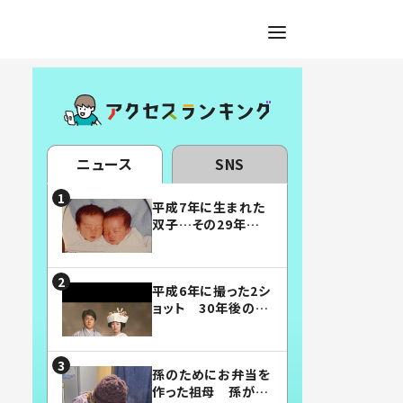
ニュース
SNS
平成7年に生まれた
双子…その29年後
の姿に「漫画みたい」
「素敵すぎる」
平成6年に撮った2シ
ョット 30年後の姿
に…「美男美女」「こ
んな夫婦になりた
い」
孫のためにお弁当を
作った祖母 孫が絶