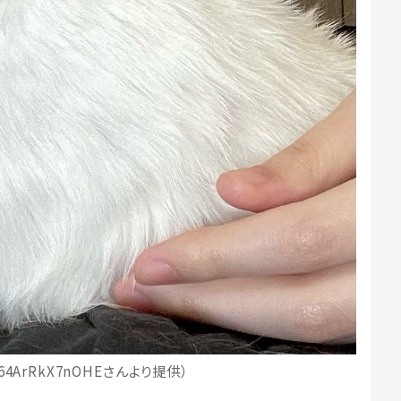
4ArRkX7nOHEさんより提供）