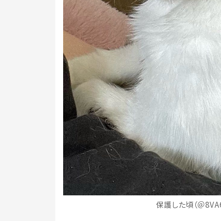
保護した頃（＠8VA6