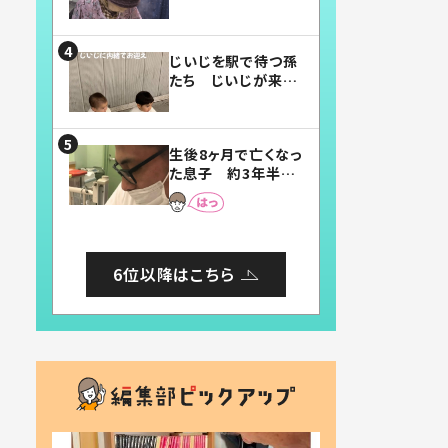
賛したお弁当に「美
味しそう」「お弁当す
ごい」
じいじを駅で待つ孫
たち じいじが来た
瞬間…！？「じいじイ
ケメン」「デレッデレ」
「嬉しくて可愛くてた
生後8ヶ月で亡くなっ
まらない」「幸せにな
た息子 約3年半
れる」
後、当時の妻の日記
に書いてあった本音
とは
6位以降はこちら