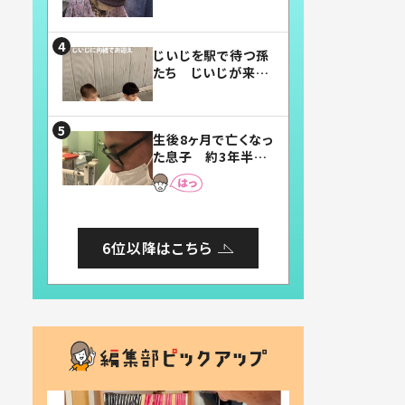
賛したお弁当に「美
味しそう」「お弁当す
ごい」
じいじを駅で待つ孫
たち じいじが来た
瞬間…！？「じいじイ
ケメン」「デレッデレ」
「嬉しくて可愛くてた
生後8ヶ月で亡くなっ
まらない」「幸せにな
た息子 約3年半
れる」
後、当時の妻の日記
に書いてあった本音
とは
6位以降はこちら