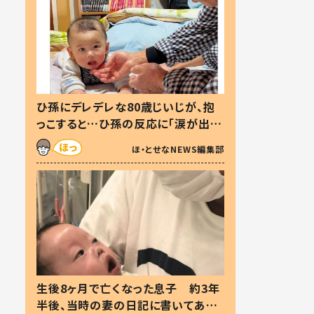
ひ孫にデレデレな80歳じいじが、抱
っこすると…ひ孫の反応に「涙が出ま
した」「可愛くて仕方ない」
ほ・とせなNEWS編集部
生後8ヶ月で亡くなった息子 約3年
半後、当時の妻の日記に書いてあっ