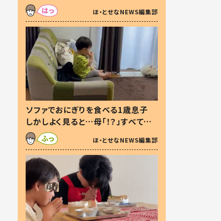
た本音とは
ほ・とせなNEWS編集部
ソファでおにぎりを食べる1歳息子
しかしよく見ると…母「！？」すべてを
察した母の投稿に「可愛いから許
ほ・とせなNEWS編集部
す！」「現行犯〜」