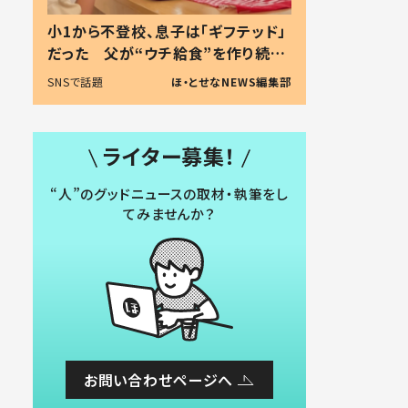
小1から不登校、息子は「ギフテッド」
だった 父が“ウチ給食”を作り続け
る理由とは #令和の親 #令和の子
SNSで話題
ほ・とせなNEWS編集部
ライター募集！
“人”のグッドニュースの取材・執筆をし
てみませんか？
お問い合わせページへ