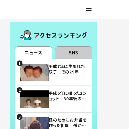
ニュース
SNS
平成7年に生まれた
双子…その29年後
の姿に「漫画みたい」
「素敵すぎる」
平成6年に撮った2シ
ョット 30年後の姿
に…「美男美女」「こ
んな夫婦になりた
い」
孫のためにお弁当を
作った祖母 孫が絶