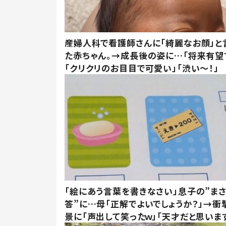
産婦人科で看護師さんに「綺麗なお顔」と
た赤ちゃん。→成長後の姿に…「将来有望
「クリクリのお目目で可愛い」「渋い～！」
「絵にあう言葉を書きなさい」息子の”ま
答”に…母「正解でよいでしょうか？」→衝
景に「声出して笑ったｗ」「天才だと思いま