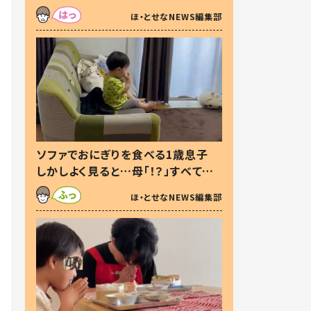
た本音とは
ほ・とせなNEWS編集部
ソファでおにぎりを食べる1歳息子
しかしよく見ると…母「！？」すべてを
察した母の投稿に「可愛いから許
ほ・とせなNEWS編集部
す！」「現行犯〜」