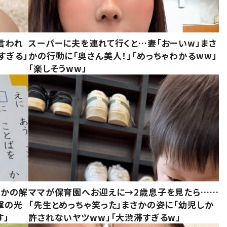
言われ
スーパーに夫を連れて行くと…妻「おーいw」まさ
すぎる」
かの行動に「奥さん美人！」「めっちゃわかるww」
「楽しそうww」
さかの解
ママが保育園へお迎えに→2歳息子を見たら……
撃の光
「先生とめっちゃ笑った」まさかの姿に「幼児しか
す」
許されないヤツww」「大渋滞すぎるw」