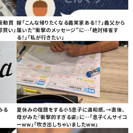
衝動買
嫁「こんな帰りたくなる義実家ある！？」義父から
即買い」
届いた“衝撃のメッセージ”に…「絶対帰省す
る！」「私が行きたい」
みる
夏休みの宿題をする小5息子に違和感。→直後、
母がみた『衝撃的すぎる姿』に…「息子くんサイコ
ーww」「吹き出しちゃいましたww」