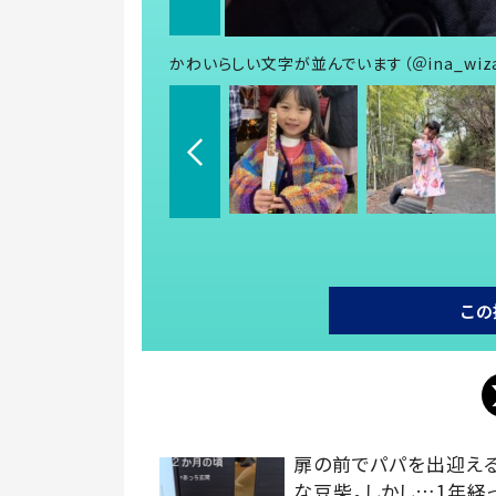
かわいらしい文字が並んでいます（＠ina_wiz
この
扉の前でパパを出迎え
な豆柴。しかし…1年経