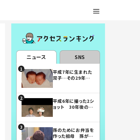
ニュース
SNS
平成7年に生まれた
双子…その29年後
の姿に「漫画みたい」
「素敵すぎる」
平成6年に撮った2シ
ョット 30年後の姿
に…「美男美女」「こ
んな夫婦になりた
い」
孫のためにお弁当を
作った祖母 孫が絶