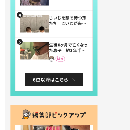
賛したお弁当に「美
味しそう」「お弁当す
ごい」
じいじを駅で待つ孫
たち じいじが来た
瞬間…！？「じいじイ
ケメン」「デレッデレ」
「嬉しくて可愛くてた
生後8ヶ月で亡くなっ
まらない」「幸せにな
た息子 約3年半
れる」
後、当時の妻の日記
に書いてあった本音
とは
6位以降はこちら