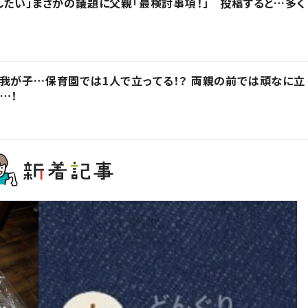
したい」まさかの議題に父親「最検討事項！」 投稿すると…多く
我が子…保育園では1人で立ってる！？ 両親の前では頑なに立
…！