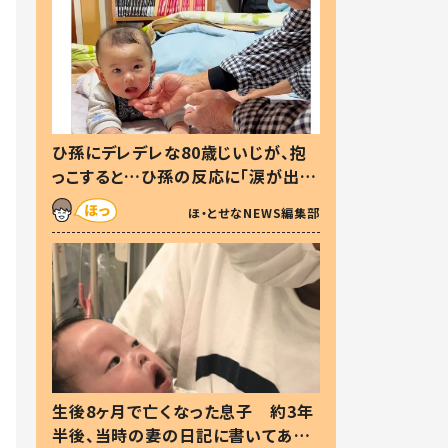
ひ孫にデレデレな80歳じいじが、抱
っこすると…ひ孫の反応に「涙が出ま
した」「可愛くて仕方ない」
ほ・とせなNEWS編集部
生後8ヶ月で亡くなった息子 約3年
半後、当時の妻の日記に書いてあっ