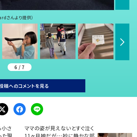
ardさんより提供）
6 / 7
投稿へのコメントを見る
る小さ
ママの姿が見えないとすぐ泣く
った現
11ヶ月娘だが…妙に静かな部