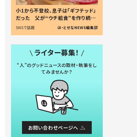
小1から不登校、息子は「ギフテッド」
だった 父が“ウチ給食”を作り続け
る理由とは #令和の親 #令和の子
SNSで話題
ほ・とせなNEWS編集部
ライター募集！
“人”のグッドニュースの取材・執筆をし
てみませんか？
お問い合わせページへ