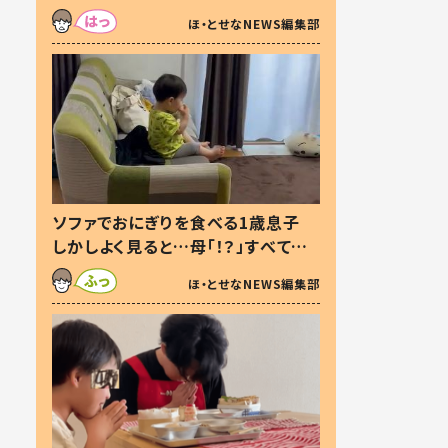
た本音とは
ほ・とせなNEWS編集部
ソファでおにぎりを食べる1歳息子
しかしよく見ると…母「！？」すべてを
察した母の投稿に「可愛いから許
ほ・とせなNEWS編集部
す！」「現行犯〜」