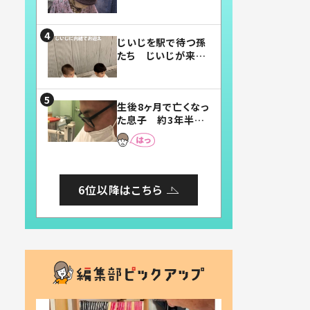
賛したお弁当に「美
味しそう」「お弁当す
ごい」
じいじを駅で待つ孫
たち じいじが来た
瞬間…！？「じいじイ
ケメン」「デレッデレ」
「嬉しくて可愛くてた
生後8ヶ月で亡くなっ
まらない」「幸せにな
た息子 約3年半
れる」
後、当時の妻の日記
に書いてあった本音
とは
6位以降はこちら