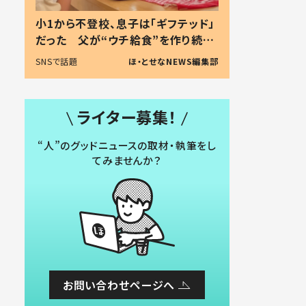
小1から不登校、息子は「ギフテッド」
だった 父が“ウチ給食”を作り続け
る理由とは #令和の親 #令和の子
SNSで話題
ほ・とせなNEWS編集部
ライター募集！
“人”のグッドニュースの取材・執筆をし
てみませんか？
お問い合わせページへ