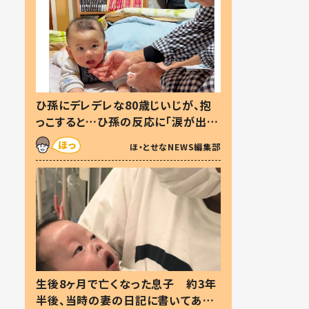
ひ孫にデレデレな80歳じいじが、抱
っこすると…ひ孫の反応に「涙が出ま
した」「可愛くて仕方ない」
ほ・とせなNEWS編集部
生後8ヶ月で亡くなった息子 約3年
半後、当時の妻の日記に書いてあっ