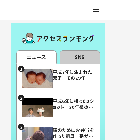
ニュース
SNS
平成7年に生まれた
双子…その29年後
の姿に「漫画みたい」
「素敵すぎる」
平成6年に撮った2シ
ョット 30年後の姿
に…「美男美女」「こ
んな夫婦になりた
い」
孫のためにお弁当を
作った祖母 孫が絶