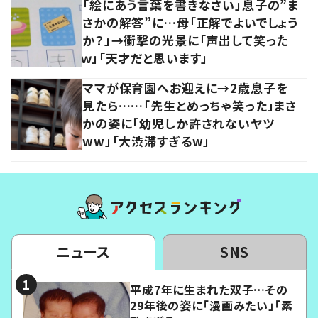
「絵にあう言葉を書きなさい」息子の”ま
さかの解答”に…母「正解でよいでしょう
か？」→衝撃の光景に「声出して笑った
ｗ」「天才だと思います」
ママが保育園へお迎えに→2歳息子を
見たら……「先生とめっちゃ笑った」まさ
かの姿に「幼児しか許されないヤツ
ww」「大渋滞すぎるw」
ニュース
SNS
平成7年に生まれた双子…その
29年後の姿に「漫画みたい」「素