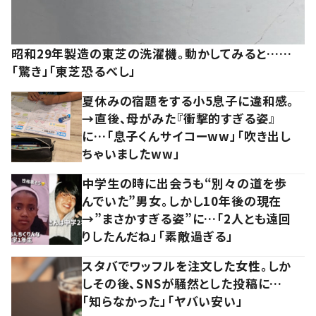
昭和29年製造の東芝の洗濯機。動かしてみると……
「驚き」「東芝恐るべし」
夏休みの宿題をする小5息子に違和感。
→直後、母がみた『衝撃的すぎる姿』
に…「息子くんサイコーww」「吹き出し
ちゃいましたww」
中学生の時に出会うも“別々の道を歩
んでいた”男女。しかし10年後の現在
→”まさかすぎる姿”に…「2人とも遠回
りしたんだね」「素敵過ぎる」
スタバでワッフルを注文した女性。しか
しその後、SNSが騒然とした投稿に…
「知らなかった」「ヤバい安い」