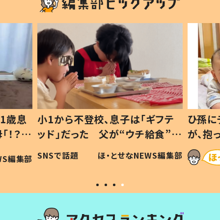
1歳息
小1から不登校、息子は「ギフテ
ひ孫に
「！？」
ッド」だった 父が“ウチ給食”を
が、抱
に「可愛
作り続ける理由とは #令和の親
「涙が
SNSで話題
ほ・とせなNEWS編集部
WS編集部
#令和の子
い」