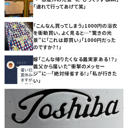
「連れて行ってあげて笑」
「こんなん買ってしまう」1000円の浴衣
を衝動買い。よく見ると…“驚きの光
景”に「これは即買い」「1000円だった
のですか？！」
嫁「こんな帰りたくなる義実家ある！？」
義父から届いた“衝撃のメッセー
ジ”に…「絶対帰省する！」「私が行きた
い」