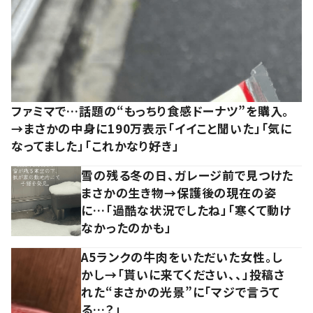
ファミマで…話題の“もっちり食感ドーナツ”を購入。
→まさかの中身に190万表示「イイこと聞いた」「気に
なってました」「これかなり好き」
雪の残る冬の日、ガレージ前で見つけた
まさかの生き物→保護後の現在の姿
に…「過酷な状況でしたね」「寒くて動け
なかったのかも」
A5ランクの牛肉をいただいた女性。し
かし→「貰いに来てください、、」投稿さ
れた“まさかの光景”に「マジで言うて
る…？」