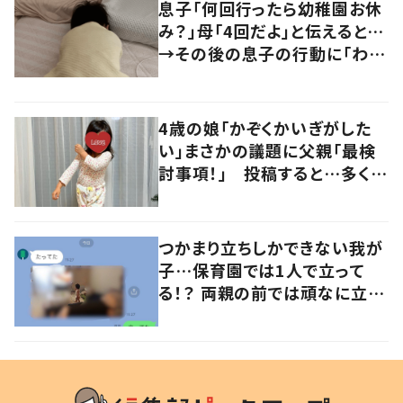
息子「何回行ったら幼稚園お休
み？」母「4回だよ」と伝えると…
→その後の息子の行動に「わか
るよその気持ち」「うちの子も！」
の声
4歳の娘「かぞくかいぎがした
い」まさかの議題に父親「最検
討事項！」 投稿すると…多くの
意見が寄せられる！
つかまり立ちしかできない我が
子…保育園では1人で立って
る！？ 両親の前では頑なに立た
ない1歳児が可愛すぎる…！