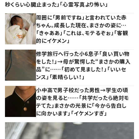
秒くらい心臓止まった」「心霊写真より怖い」
周囲に「男前ですね」と言われていた赤
ちゃん。成長した現在、まさかの姿に…
「きゃああ」「これは、モテるぞぉ」「客観
的にイケメン」
修学旅行へ行った小6息子「良い買い物
をした！」→母が驚愕した“まさかの購入
品”に……「初めて見ました！」「いいセ
ンス」「素晴らしい！」
小中高で男子校だった男性→学生の頃
の姿を見ると……「共学だったら絶対モ
テてた」まさかの光景に「今から告白し
に向かいます」「イケメンすぎ」