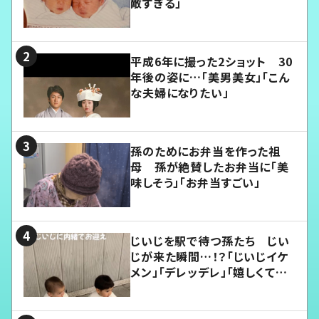
敵すぎる」
平成6年に撮った2ショット 30
年後の姿に…「美男美女」「こん
な夫婦になりたい」
孫のためにお弁当を作った祖
母 孫が絶賛したお弁当に「美
味しそう」「お弁当すごい」
じいじを駅で待つ孫たち じい
じが来た瞬間…！？「じいじイケ
メン」「デレッデレ」「嬉しくて可
愛くてたまらない」「幸せになれ
る」