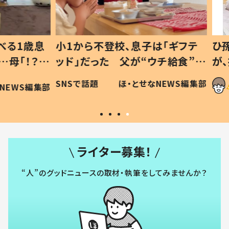
1歳息
小1から不登校、息子は「ギフテ
ひ孫に
「！？」
ッド」だった 父が“ウチ給食”を
が、抱
に「可愛
作り続ける理由とは #令和の親
「涙が
SNSで話題
ほ・とせなNEWS編集部
WS編集部
#令和の子
い」
ライター募集！
“人”のグッドニュースの取材・執筆をしてみませんか？