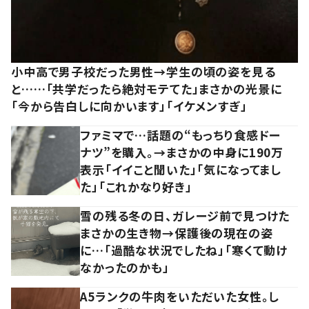
小中高で男子校だった男性→学生の頃の姿を見る
と……「共学だったら絶対モテてた」まさかの光景に
「今から告白しに向かいます」「イケメンすぎ」
ファミマで…話題の“もっちり食感ドー
ナツ”を購入。→まさかの中身に190万
表示「イイこと聞いた」「気になってまし
た」「これかなり好き」
雪の残る冬の日、ガレージ前で見つけた
まさかの生き物→保護後の現在の姿
に…「過酷な状況でしたね」「寒くて動け
なかったのかも」
A5ランクの牛肉をいただいた女性。し