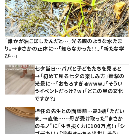
「誰かが油こぼしたんだと…」光る膜のような水たま
り。→まさかの正体に…「知らなかった！！」「新たな学
び…」
七夕当日…パパと子どもたちを見ると
→「初めて見る七夕の楽しみ方」衝撃の
光景に…「おもろすぎるwww」「そうい
うイベントだっけ？w」「どこの星の文化
ですか？」
担任の先生との面談前…高3娘「ただい
ま」→直後……母が受け取った”まさか
のモノ”に「生き抜く力に100万点！」「シ
ゴデキ！！」「将来めっちゃ出世しそう」