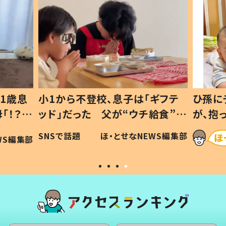
1歳息
小1から不登校、息子は「ギフテ
ひ孫に
「！？」
ッド」だった 父が“ウチ給食”を
が、抱
に「可愛
作り続ける理由とは #令和の親
「涙が
SNSで話題
ほ・とせなNEWS編集部
WS編集部
#令和の子
い」