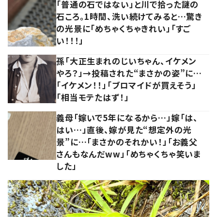
「普通の石ではない」と川で拾った謎の
石ころ。1時間、洗い続けてみると…驚き
の光景に「めちゃくちゃきれい」「すご
い！！！」
孫「大正生まれのじいちゃん、イケメン
やろ？」→投稿された“まさかの姿”に…
「イケメン！！」「ブロマイドが買えそう」
「相当モテたはず！」
義母「嫁いで5年になるから…」嫁「は、
はい…」直後、嫁が見た“想定外の光
景”に…「まさかのそれかい！」「お義父
さんもなんだww」「めちゃくちゃ笑いま
した」