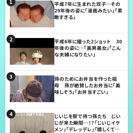
平成7年に生まれた双子…その
29年後の姿に「漫画みたい」「素
敵すぎる」
平成6年に撮った2ショット 30
年後の姿に…「美男美女」「こん
な夫婦になりたい」
孫のためにお弁当を作った祖
母 孫が絶賛したお弁当に「美
味しそう」「お弁当すごい」
じいじを駅で待つ孫たち じい
じが来た瞬間…！？「じいじイケ
メン」「デレッデレ」「嬉しくて可