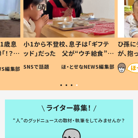
1歳息
小1から不登校、息子は「ギフテ
ひ孫に
「！？」
ッド」だった 父が“ウチ給食”を
が、抱
に「可愛
作り続ける理由とは #令和の親
「涙が
SNSで話題
ほ・とせなNEWS編集部
WS編集部
#令和の子
い」
ライター募集！
“人”のグッドニュースの取材・執筆をしてみませんか？