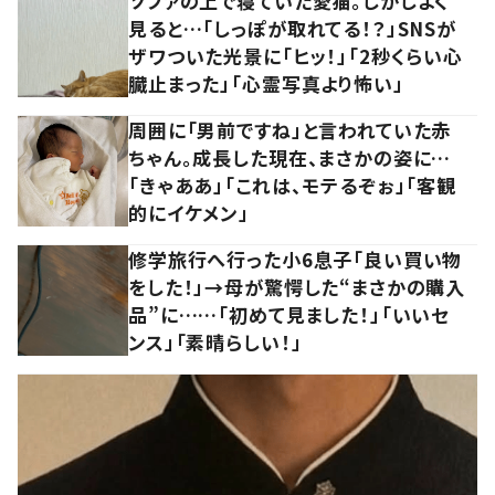
ソファの上で寝ていた愛猫。しかしよく
見ると…「しっぽが取れてる！？」SNSが
ザワついた光景に「ヒッ！」「2秒くらい心
臓止まった」「心霊写真より怖い」
周囲に「男前ですね」と言われていた赤
ちゃん。成長した現在、まさかの姿に…
「きゃああ」「これは、モテるぞぉ」「客観
的にイケメン」
修学旅行へ行った小6息子「良い買い物
をした！」→母が驚愕した“まさかの購入
品”に……「初めて見ました！」「いいセ
ンス」「素晴らしい！」