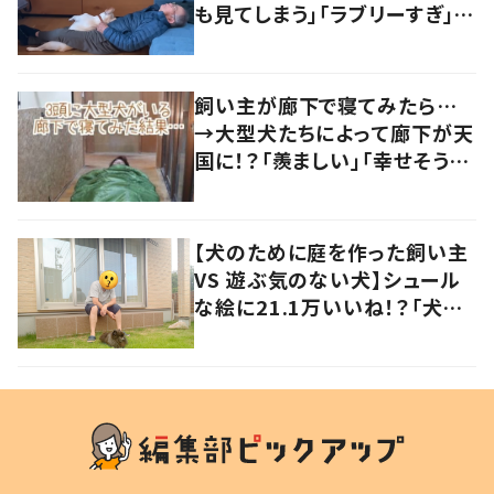
も見てしまう」「ラブリーすぎ」の
声
飼い主が廊下で寝てみたら…
→大型犬たちによって廊下が天
国に！？「羨ましい」「幸せそう」
の声
【犬のために庭を作った飼い主
VS 遊ぶ気のない犬】シュール
な絵に21.1万いいね！？「犬の
強い意志を感じる」