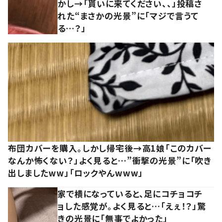
かし→「貰いに来てください、、」投稿さ
れた“まさかの光景”に「マジで言うて
る…？」
布団カバーを購入。しかし帰宅後→高1娘「このカバー
なんか怖くない？」よく見ると…”衝撃の光景”に「吹き
出しましたww」「ロックやんwww」
家で横になっていると、足にコチョコチ
ョした感覚が。よく見ると…「えぇ！？」驚
きの光景に「無事でよかった」