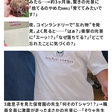
みたら…→約3ヶ月後、驚きの光景に
「捨てるのやめたｗｗ」「育ててみたいで
す！」
夜、コインランドリーで“忘れ物”を発
見。よく見ると……「はぁ？」衝撃の光景
に「エーッ！？」「なぜ落ちてる？」「どこで
忘れたことに気づくの？」
3歳息子を見た保育園の先生「何そのTシャツ！？」→職
員全員に激震が走ったまさかの光景に…「そりゃ先生