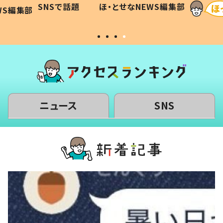
SNSで話題
ほ・とせなNEWS編集部
WS編集部
#令和の子
い」
ニュース
SNS