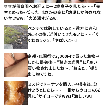
ママが保育園へお迎えに→2歳息子を見たら……「先
生とめっちゃ笑った」まさかの姿に「幼児しか許されな
いヤツww」「大渋滞すぎるw」
ベンチで休憩していると…遠方に違和
感。その後、近付いてきたモノに……「ぐ
ぅわぁッッッ」「やばいよ…」
京都・祇園祭で2,000円で買った着物→
しかし帰宅後…“驚きの光景”に「良い
買い物されましたね～」「お宝だ」「掘り
出し物ですね」
ミスドでドーナツを購入。→帰宅後、分
けようとしたら…… 目からウロコの光
景に「サイコーですww」「激しいw」