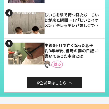
じいじを駅で待つ孫たち じい
じが来た瞬間…！？「じいじイケ
メン」「デレッデレ」「嬉しくて可
愛くてたまらない」「幸せになれ
る」
生後8ヶ月で亡くなった息子
約3年半後、当時の妻の日記に
書いてあった本音とは
6位以降はこちら