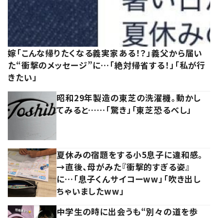
嫁「こんな帰りたくなる義実家ある！？」義父から届い
た“衝撃のメッセージ”に…「絶対帰省する！」「私が行
きたい」
昭和29年製造の東芝の洗濯機。動かし
てみると……「驚き」「東芝恐るべし」
夏休みの宿題をする小5息子に違和感。
→直後、母がみた『衝撃的すぎる姿』
に…「息子くんサイコーww」「吹き出し
ちゃいましたww」
中学生の時に出会うも“別々の道を歩