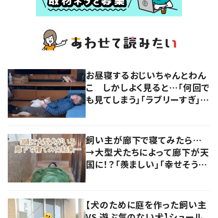
お昼寝するおじいちゃんとわん
こ しかしよく見ると…「何回で
も見てしまう」「ラブリーすぎ」の
声
飼い主が廊下で寝てみたら…
→大型犬たちによって廊下が天
国に！？「羨ましい」「幸せそう」
の声
【犬のために庭を作った飼い主
VS 遊ぶ気のない犬】シュール