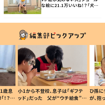
な絵に21.1万いいね！？「犬の
強い意志を感じる」
1歳息
小1から不登校、息子は「ギフテ
ひ孫に
「！？」
ッド」だった 父が“ウチ給食”を
が、抱
に「可愛
作り続ける理由とは #令和の親
「涙が