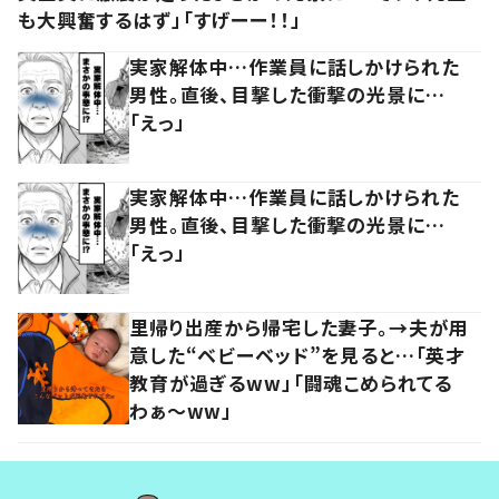
も大興奮するはず」「すげーー！！」
実家解体中…作業員に話しかけられた
男性。直後、目撃した衝撃の光景に…
「えっ」
実家解体中…作業員に話しかけられた
男性。直後、目撃した衝撃の光景に…
「えっ」
里帰り出産から帰宅した妻子。→夫が用
意した“ベビーベッド”を見ると…「英才
教育が過ぎるww」「闘魂こめられてる
わぁ～ww」