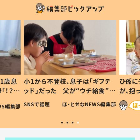
1歳息
小1から不登校、息子は「ギフテ
ひ孫に
「！？」
ッド」だった 父が“ウチ給食”を
が、抱
に「可愛
作り続ける理由とは #令和の親
「涙が
SNSで話題
ほ・とせなNEWS編集部
WS編集部
#令和の子
い」