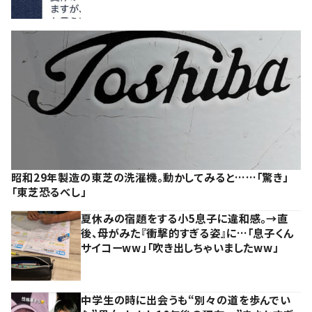
昭和29年製造の東芝の洗濯機。動かしてみると……「驚き」
「東芝恐るべし」
夏休みの宿題をする小5息子に違和感。→直
後、母がみた『衝撃的すぎる姿』に…「息子くん
サイコーww」「吹き出しちゃいましたww」
中学生の時に出会うも“別々の道を歩んでい