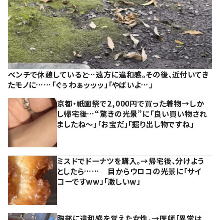
ベンチで休憩していると…遠方に違和感。その後、近付いてき
たモノに……「ぐぅわぁッッッ」「やばいよ…」
京都・祇園祭で2,000円で買った着物→しか
し帰宅後…“驚きの光景”に「良い買い物され
ましたね～」「お宝だ」「掘り出し物ですね」
ミスドでドーナツを購入。→帰宅後、分けよう
としたら…… 目からウロコの光景に「サイ
コーですww」「激しいw」
胸部に違和感を覚えた女性。→医師「異常は