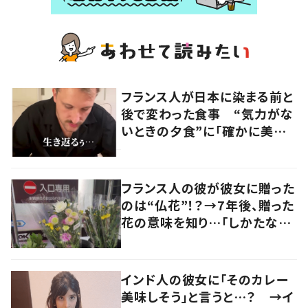
フランス人が日本に染まる前と
後で変わった食事 “気力がな
いときの夕食”に「確かに美味
い」「分かってくれるの嬉しい」
の声
フランス人の彼が彼女に贈った
のは“仏花”！？→7年後、贈った
花の意味を知り…「しかたな
い」「気持ちが大事」
インド人の彼女に「そのカレー
美味しそう」と言うと…？ →イ