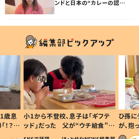
ンドと日本の“カレーの認
識”に驚きの声！
1歳息
小1から不登校、息子は「ギフテ
ひ孫に
「！？」
ッド」だった 父が“ウチ給食”を
が、抱
に「可愛
作り続ける理由とは #令和の親
「涙が
SNSで話題
ほ・とせなNEWS編集部