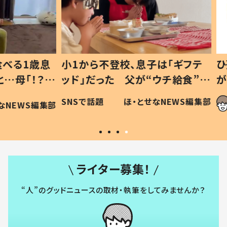
1歳息
小1から不登校、息子は「ギフテ
ひ孫に
「！？」
ッド」だった 父が“ウチ給食”を
が、抱
に「可愛
作り続ける理由とは #令和の親
「涙が
SNSで話題
ほ・とせなNEWS編集部
WS編集部
#令和の子
い」
ライター募集！
“人”のグッドニュースの取材・執筆をしてみませんか？