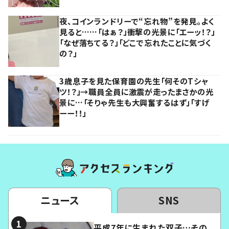
夜、コインランドリーで“忘れ物”を発見。よく
見ると……「はぁ？」衝撃の光景に「エーッ！？」
「なぜ落ちてる？」「どこで忘れたことに気づく
の？」
3歳息子を見た保育園の先生「何そのTシャ
ツ！？」→職員全員に激震が走ったまさかの光
景に…「そりゃ先生も大興奮するはず」「すげ
ーー！！」
ニュース
SNS
平成7年に生まれた双子…その