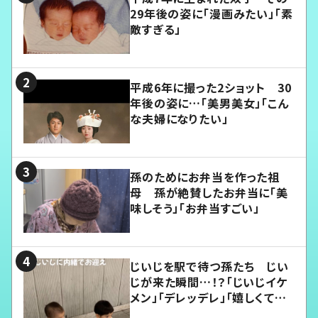
29年後の姿に「漫画みたい」「素
敵すぎる」
平成6年に撮った2ショット 30
年後の姿に…「美男美女」「こん
な夫婦になりたい」
孫のためにお弁当を作った祖
母 孫が絶賛したお弁当に「美
味しそう」「お弁当すごい」
じいじを駅で待つ孫たち じい
じが来た瞬間…！？「じいじイケ
メン」「デレッデレ」「嬉しくて可
愛くてたまらない」「幸せになれ