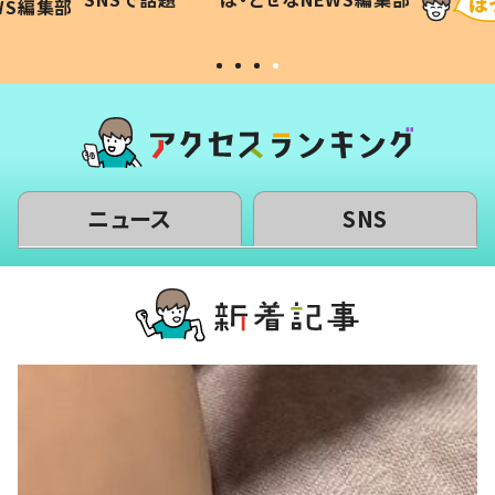
WS編集部
#令和の子
い」
ニュース
SNS