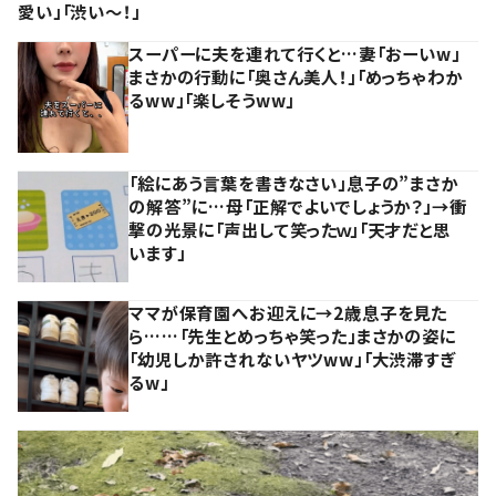
愛い」「渋い～！」
スーパーに夫を連れて行くと…妻「おーいw」
まさかの行動に「奥さん美人！」「めっちゃわか
るww」「楽しそうww」
「絵にあう言葉を書きなさい」息子の”まさか
の解答”に…母「正解でよいでしょうか？」→衝
撃の光景に「声出して笑ったｗ」「天才だと思
います」
ママが保育園へお迎えに→2歳息子を見た
ら……「先生とめっちゃ笑った」まさかの姿に
「幼児しか許されないヤツww」「大渋滞すぎ
るw」