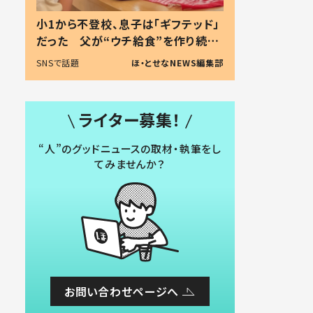
小1から不登校、息子は「ギフテッド」
だった 父が“ウチ給食”を作り続け
る理由とは #令和の親 #令和の子
SNSで話題
ほ・とせなNEWS編集部
ライター募集！
“人”のグッドニュースの取材・執筆をし
てみませんか？
お問い合わせページへ