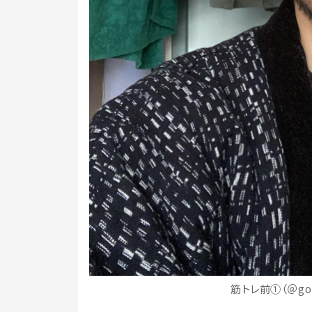
筋トレ前①（＠goo