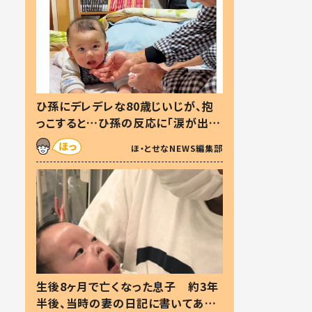
ひ孫にデレデレな80歳じいじが、抱
っこすると…ひ孫の反応に「涙が出ま
した」「可愛くて仕方ない」
ほ・とせなNEWS編集部
生後8ヶ月で亡くなった息子 約3年
半後、当時の妻の日記に書いてあっ