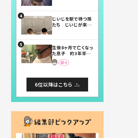
賛したお弁当に「美
味しそう」「お弁当す
ごい」
じいじを駅で待つ孫
たち じいじが来た
瞬間…！？「じいじイ
ケメン」「デレッデレ」
「嬉しくて可愛くてた
生後8ヶ月で亡くなっ
まらない」「幸せにな
た息子 約3年半
れる」
後、当時の妻の日記
に書いてあった本音
とは
6位以降はこちら