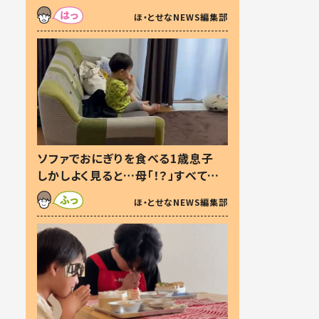
た本音とは
ほ・とせなNEWS編集部
ソファでおにぎりを食べる1歳息子
しかしよく見ると…母「！？」すべてを
察した母の投稿に「可愛いから許
ほ・とせなNEWS編集部
す！」「現行犯〜」