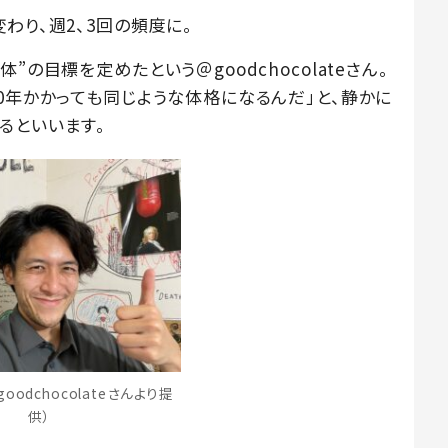
わり、週2、3回の頻度に。
の目標を定めたという＠goodchocolateさん。
0年かかっても同じような体格になるんだ」と、静かに
るといいます。
oodchocolateさんより提
供）