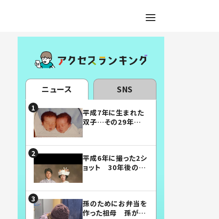
ニュース
SNS
平成7年に生まれた
双子…その29年後
の姿に「漫画みたい」
「素敵すぎる」
平成6年に撮った2シ
ョット 30年後の姿
に…「美男美女」「こ
んな夫婦になりた
い」
孫のためにお弁当を
作った祖母 孫が絶