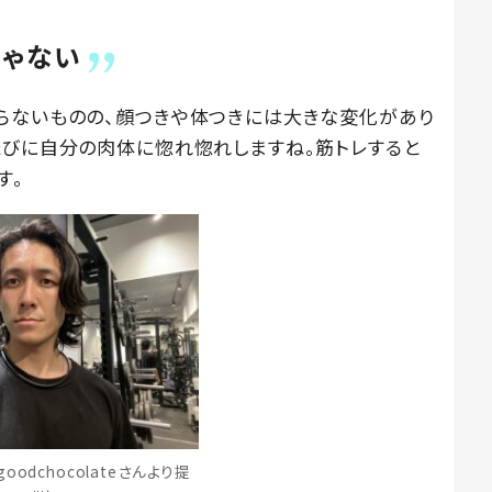
じゃない
らないものの、顔つきや体つきには大きな変化があり
たびに自分の肉体に惚れ惚れしますね。筋トレすると
す。
oodchocolateさんより提