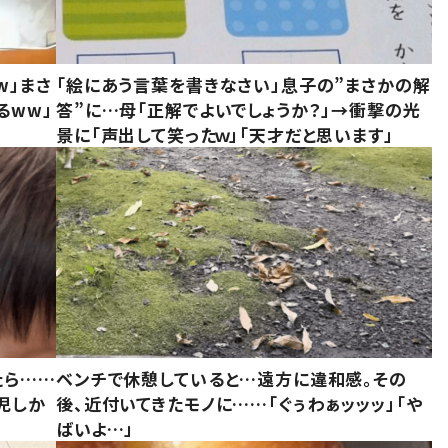
w」まさ
「絵にあう言葉を書きなさい」息子の”まさかの解
るww」
答”に…母「正解でよいでしょうか？」→衝撃の光
景に「声出して笑ったｗ」「天才だと思います」
たら……
ベンチで休憩していると…遠方に違和感。その
児しか
後、近付いてきたモノに……「ぐぅわぁッッッ」「や
ばいよ…」