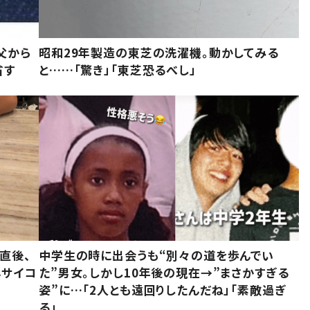
父から
昭和29年製造の東芝の洗濯機。動かしてみる
省す
と……「驚き」「東芝恐るべし」
直後、
中学生の時に出会うも“別々の道を歩んでい
んサイコ
た”男女。しかし10年後の現在→”まさかすぎる
姿”に…「2人とも遠回りしたんだね」「素敵過ぎ
る」