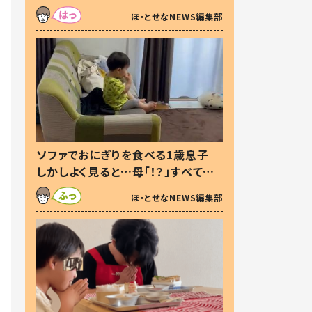
た本音とは
ほ・とせなNEWS編集部
ソファでおにぎりを食べる1歳息子
しかしよく見ると…母「！？」すべてを
察した母の投稿に「可愛いから許
ほ・とせなNEWS編集部
す！」「現行犯〜」