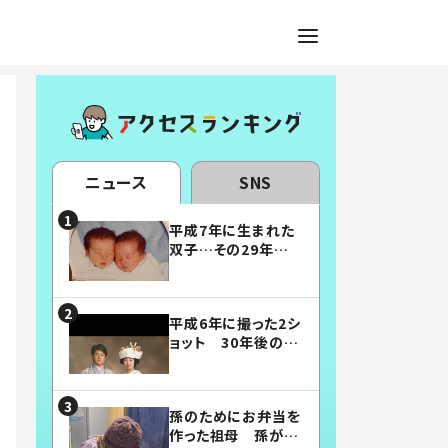
ニュース
SNS
平成7年に生まれた
双子…その29年後
の姿に「漫画みたい」
「素敵すぎる」
平成6年に撮った2シ
ョット 30年後の姿
に…「美男美女」「こ
んな夫婦になりた
い」
孫のためにお弁当を
作った祖母 孫が絶