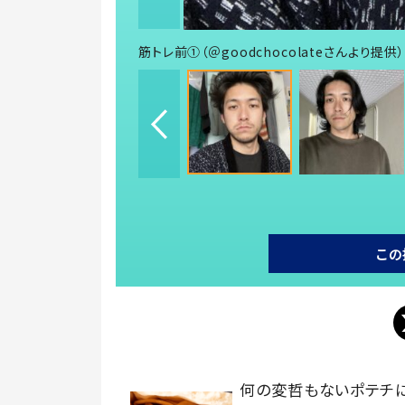
筋トレ前①（＠goodchocolateさんより提供）
この
何の変哲もないポテチ