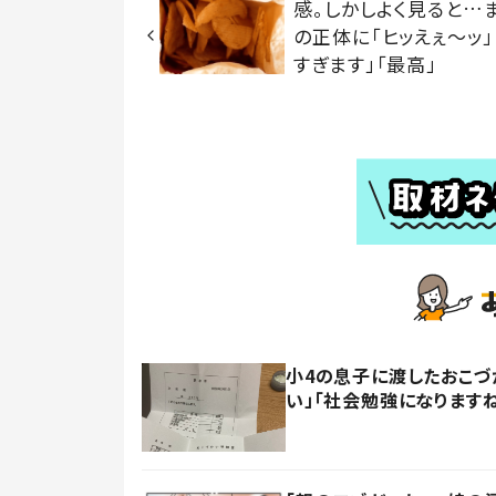
感。しかしよく見ると…
の正体に「ヒッえぇ〜ッ」
すぎます」「最高」
小4の息子に渡したおこづ
い」「社会勉強になります