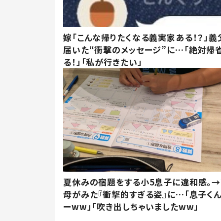
嫁「こんな帰りたくなる義実家ある！？」義
届いた“衝撃のメッセージ”に…「絶対帰
る！」「私が行きたい」
夏休みの宿題をする小5息子に違和感。→
母がみた『衝撃的すぎる姿』に…「息子く
ーww」「吹き出しちゃいましたww」