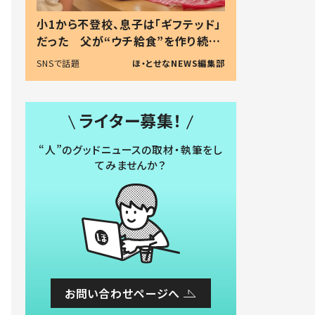
小1から不登校、息子は「ギフテッド」
だった 父が“ウチ給食”を作り続け
る理由とは #令和の親 #令和の子
SNSで話題
ほ・とせなNEWS編集部
ライター募集！
“人”のグッドニュースの取材・執筆をし
てみませんか？
お問い合わせページへ