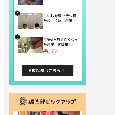
賛したお弁当に「美
味しそう」「お弁当す
ごい」
じいじを駅で待つ孫
たち じいじが来た
瞬間…！？「じいじイ
ケメン」「デレッデレ」
「嬉しくて可愛くてた
生後8ヶ月で亡くなっ
まらない」「幸せにな
た息子 約3年半
れる」
後、当時の妻の日記
に書いてあった本音
とは
6位以降はこちら