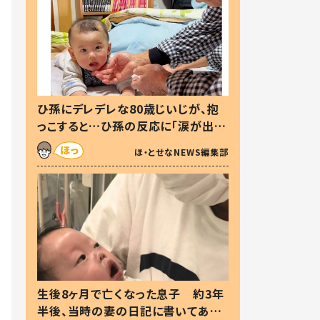
ひ孫にデレデレな80歳じいじが、抱
っこすると…ひ孫の反応に「涙が出ま
した」「可愛くて仕方ない」
ほ・とせなNEWS編集部
生後8ヶ月で亡くなった息子 約3年
半後、当時の妻の日記に書いてあっ