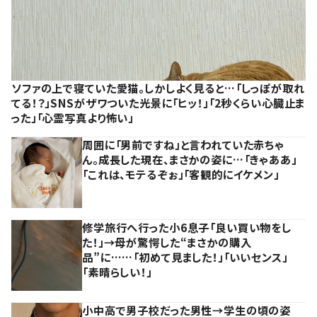
ソファの上で寝ていた愛猫。しかしよく見ると…「しっぽが取れ
てる！？」SNSがザワついた光景に「ヒッ！」「2秒くらい心臓止ま
った」「心霊写真より怖い」
周囲に「男前ですね」と言われていた赤ちゃ
ん。成長した現在、まさかの姿に…「きゃああ」
「これは、モテるぞぉ」「客観的にイケメン」
修学旅行へ行った小6息子「良い買い物をし
た！」→母が驚愕した“まさかの購入
品”に……「初めて見ました！」「いいセンス」
「素晴らしい！」
小中高で男子校だった男性→学生の頃の姿