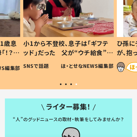
1歳息
小1から不登校、息子は「ギフテ
ひ孫に
「！？」
ッド」だった 父が“ウチ給食”を
が、抱
に「可愛
作り続ける理由とは #令和の親
「涙が
SNSで話題
ほ・とせなNEWS編集部
WS編集部
#令和の子
い」
ライター募集！
“人”のグッドニュースの取材・執筆をしてみませんか？