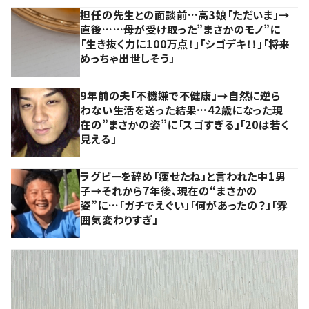
担任の先生との面談前…高3娘「ただいま」→
直後……母が受け取った”まさかのモノ”に
「生き抜く力に100万点！」「シゴデキ！！」「将来
めっちゃ出世しそう」
9年前の夫「不機嫌で不健康」→自然に逆ら
わない生活を送った結果…42歳になった現
在の”まさかの姿”に「スゴすぎる」「20は若く
見える」
ラグビーを辞め「痩せたね」と言われた中1男
子→それから7年後、現在の“まさかの
姿”に…「ガチでえぐい」「何があったの？」「雰
囲気変わりすぎ」