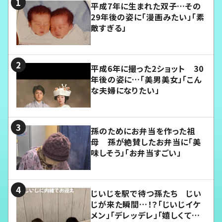
平成7年に生まれた双子…その
29年後の姿に「漫画みたい」「素
敵すぎる」
平成6年に撮った2ショット 30
年後の姿に…「美男美女」「こん
な夫婦になりたい」
孫のためにお弁当を作った祖
母 孫が絶賛したお弁当に「美
味しそう」「お弁当すごい」
じいじを駅で待つ孫たち じい
じが来た瞬間…！？「じいじイケ
メン」「デレッデレ」「嬉しくて可