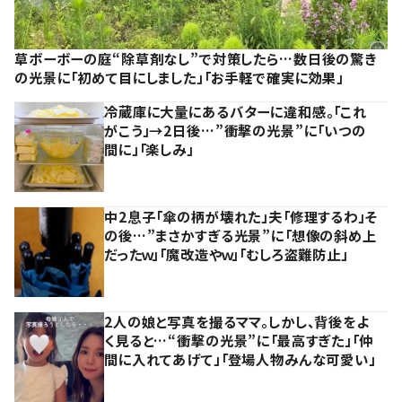
草ボーボーの庭“除草剤なし”で対策したら…数日後の驚き
の光景に「初めて目にしました」「お手軽で確実に効果」
冷蔵庫に大量にあるバターに違和感。「これ
がこう」→2日後…”衝撃の光景”に「いつの
間に」「楽しみ」
中2息子「傘の柄が壊れた」夫「修理するわ」そ
の後…”まさかすぎる光景”に「想像の斜め上
だったｗ」「魔改造やｗ」「むしろ盗難防止」
2人の娘と写真を撮るママ。しかし、背後をよ
く見ると…“衝撃の光景”に「最高すぎた」「仲
間に入れてあげて」「登場人物みんな可愛い」