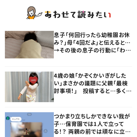
息子「何回行ったら幼稚園お休
み？」母「4回だよ」と伝えると…
→その後の息子の行動に「わか
るよその気持ち」「うちの子も！」
の声
4歳の娘「かぞくかいぎがした
い」まさかの議題に父親「最検
討事項！」 投稿すると…多くの
意見が寄せられる！
つかまり立ちしかできない我が
子…保育園では1人で立って
る！？ 両親の前では頑なに立た