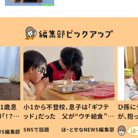
ない1歳児が可愛すぎる…！
1歳息
小1から不登校、息子は「ギフテ
ひ孫に
「！？」
ッド」だった 父が“ウチ給食”を
が、抱
に「可愛
作り続ける理由とは #令和の親
「涙が
SNSで話題
ほ・とせなNEWS編集部
WS編集部
#令和の子
い」