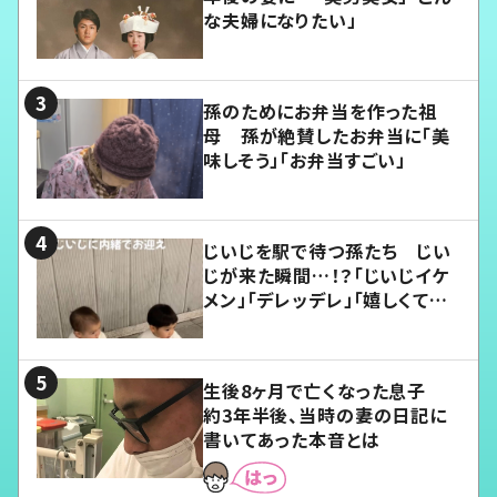
な夫婦になりたい」
孫のためにお弁当を作った祖
母 孫が絶賛したお弁当に「美
味しそう」「お弁当すごい」
じいじを駅で待つ孫たち じい
じが来た瞬間…！？「じいじイケ
メン」「デレッデレ」「嬉しくて可
愛くてたまらない」「幸せになれ
る」
生後8ヶ月で亡くなった息子
約3年半後、当時の妻の日記に
書いてあった本音とは