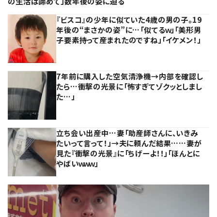
の生活は諦めて」数年後の姿に迫る
『ビスコ』の少年に似ていた4歳の男の子。19
年後の“まさかの姿”に…「似てるｗ」「美形男
子要素持って産まれたのですね」「イケメン！」
7年前に購入した空気清浄機→内部を確認し
たら…衝撃の光景に「怖すぎてゾクッとしまし
た…」
立ち会い出産中…妻「助産師さんに、いきみ
たいって言って！」→夫に頼んだ結果……妻が
見た『衝撃の光景』に「ちげーよ！！」「ほんとに
やばいｗｗｗ」