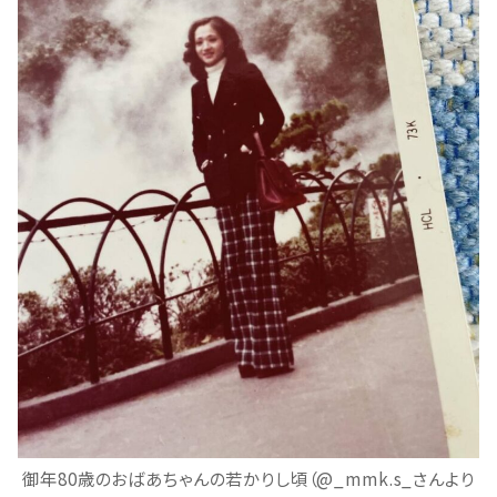
御年80歳のおばあちゃんの若かりし頃（@_mmk.s_さんより