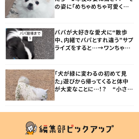
の姿に「めちゃめちゃ可愛くて
笑いました」「個性が光ってる」
の声
パパが大好きな愛犬に“散歩
中、内緒でパパとすれ違う”サプ
ライズをすると…→ワンちゃん
の反応に「可愛すぎる」「賢い
子」の声
「犬が緑に変わるの初めて見
た」遊びから帰ってくると体中
が大変なことに…！？ “小さい
秋を見つけた犬”が可愛い…！