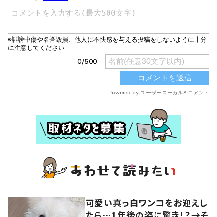
可愛い真っ白ワンコをお迎えし
たら…1年後の姿に驚き！？→そ