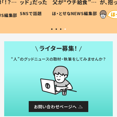
「！？」
ッド」だった 父が“ウチ給食”を
が、抱
に「可愛
作り続ける理由とは #令和の親
「涙が
SNSで話題
ほ・とせなNEWS編集部
WS編集部
#令和の子
い」
ライター募集！
“人”のグッドニュースの取材・執筆をしてみませんか？
お問い合わせページへ