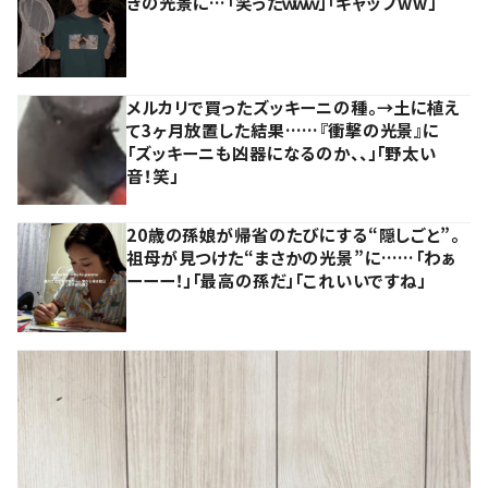
きの光景に…「笑ったｗｗｗ」「ギャップww」
メルカリで買ったズッキーニの種。→土に植え
て3ヶ月放置した結果……『衝撃の光景』に
「ズッキーニも凶器になるのか、、」「野太い
音！笑」
20歳の孫娘が帰省のたびにする“隠しごと”。
祖母が見つけた“まさかの光景”に……「わぁ
ーーー！」「最高の孫だ」「これいいですね」