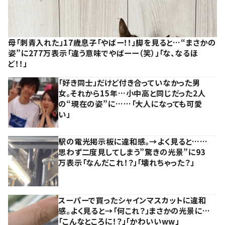
母「刺青入れた」17歳息子「やばー！！」脚を見ると…“まさかの
姿”に277万表示「違う意味でやばーー（笑）」「な、なるほ
ど！！」
「好き同士」だけど付き合っていなかった男
女。それから15年…小中高と同じだった2人
の“現在の姿”に……「大人になっても可愛
い」
駅の電光掲示板に違和感。→よく見ると……
思わず二度見してしまう”驚きの光景”に93
万表示「なんだこれ！？」「壊れちゃった？」
スーパーで買ったシャインマスカットに違和
感。よく見ると→「何これ？」まさかの光景に…
「こんなところに！？」「かわいいww」