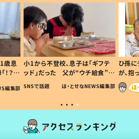
1歳息
小1から不登校、息子は「ギフテ
ひ孫に
「！？」
ッド」だった 父が“ウチ給食”を
が、抱
に「可愛
作り続ける理由とは #令和の親
「涙が
SNSで話題
ほ・とせなNEWS編集部
WS編集部
#令和の子
い」