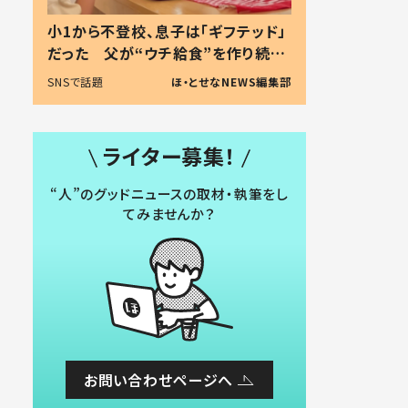
小1から不登校、息子は「ギフテッド」
だった 父が“ウチ給食”を作り続け
る理由とは #令和の親 #令和の子
SNSで話題
ほ・とせなNEWS編集部
ライター募集！
“人”のグッドニュースの取材・執筆をし
てみませんか？
お問い合わせページへ