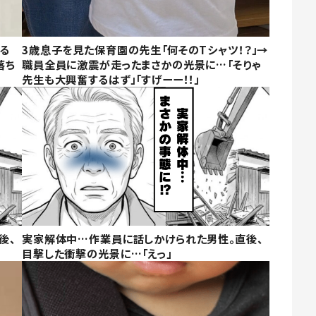
る
3歳息子を見た保育園の先生「何そのTシャツ！？」→
落ち
職員全員に激震が走ったまさかの光景に…「そりゃ
先生も大興奮するはず」「すげーー！！」
後、
実家解体中…作業員に話しかけられた男性。直後、
目撃した衝撃の光景に…「えっ」