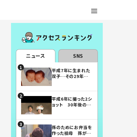
ニュース
SNS
平成7年に生まれた
双子…その29年後
の姿に「漫画みたい」
「素敵すぎる」
平成6年に撮った2シ
ョット 30年後の姿
に…「美男美女」「こ
んな夫婦になりた
い」
孫のためにお弁当を
作った祖母 孫が絶