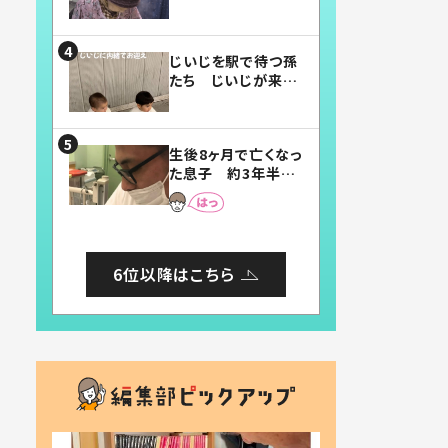
賛したお弁当に「美
味しそう」「お弁当す
ごい」
じいじを駅で待つ孫
たち じいじが来た
瞬間…！？「じいじイ
ケメン」「デレッデレ」
「嬉しくて可愛くてた
生後8ヶ月で亡くなっ
まらない」「幸せにな
た息子 約3年半
れる」
後、当時の妻の日記
に書いてあった本音
とは
6位以降はこちら