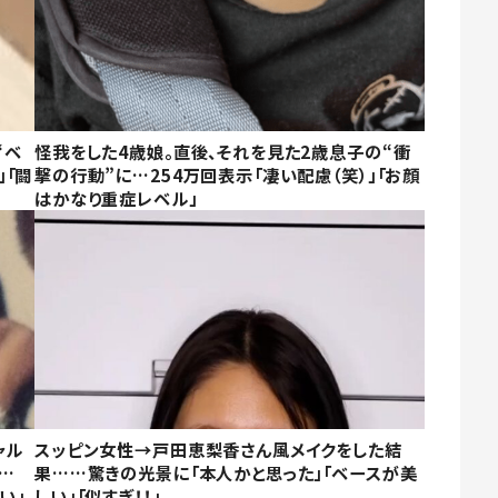
“ベ
怪我をした4歳娘。直後、それを見た2歳息子の“衝
」「闘
撃の行動”に…254万回表示「凄い配慮（笑）」「お顔
はかなり重症レベル」
ャル
スッピン女性→戸田恵梨香さん風メイクをした結
…
果……驚きの光景に「本人かと思った」「ベースが美
い」
しい」「似すぎ！！」