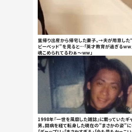
里帰り出産から帰宅した妻子。→夫が用意した
ビーベッド”を見ると…「英才教育が過ぎるww
魂こめられてるわぁ～ww」
1998年『一世を風靡した雑誌』に載っていたギ
男。闘病を経て転身した現在の”まさかの姿”に
「ギャップ！！」「まさかすぎる」「今も昔もかっこい