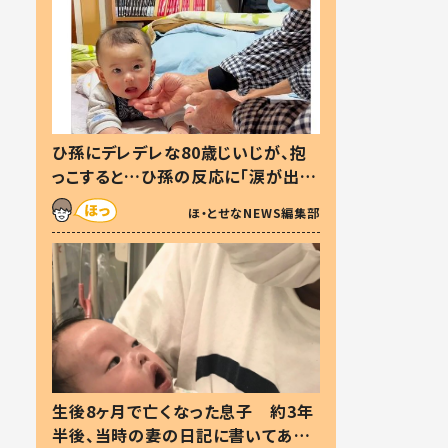
ひ孫にデレデレな80歳じいじが、抱
っこすると…ひ孫の反応に「涙が出ま
した」「可愛くて仕方ない」
ほ・とせなNEWS編集部
生後8ヶ月で亡くなった息子 約3年
半後、当時の妻の日記に書いてあっ