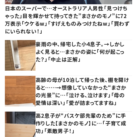
日本のスーパーで…オーストラリア人男性「見つけち
ゃった」目を輝かせて持ってきた”まさかのモノ”に72
万表示「ウケるw」「すげえものみつけたねw」「買わず
にいられない！」
豪雨の中、帰宅した小4息子。→しかし
よく見ると…まさかの姿に「何が起こっ
た？」「中止は正解」
高齢の母が10泊して帰った後、棚を開け
ると……→想像していなかった“まさか
の光景”に…「泣ける、泣けます」「母の
愛情は深い」「愛が詰まってますね」
高2息子が“バスケ部先輩のため”に手
作りした【まさかのモノ】に…「子育て成
功」「素敵男子！」