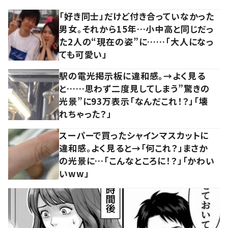
「好き同士」だけど付き合っていなかった
男女。それから15年…小中高と同じだっ
た2人の“現在の姿”に……「大人になっ
ても可愛い」
駅の電光掲示板に違和感。→よく見る
と……思わず二度見してしまう”驚きの
光景”に93万表示「なんだこれ！？」「壊
れちゃった？」
スーパーで買ったシャインマスカットに
違和感。よく見ると→「何これ？」まさか
の光景に…「こんなところに！？」「かわい
いww」