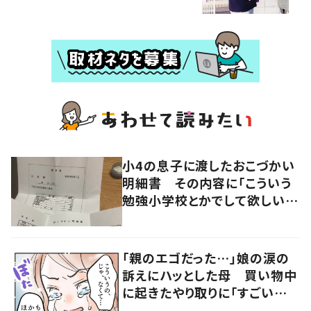
小4の息子に渡したおこづかい
明細書 その内容に「こういう
勉強小学校とかでして欲しい」
「社会勉強になりますね」の声
「親のエゴだった…」娘の涙の
訴えにハッとした母 買い物中
に起きたやり取りに「すごい分
かる」「改めて気付かされた」