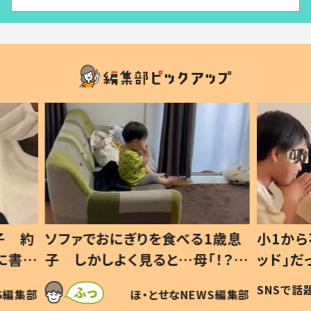
1歳息
小1から不登校、息子は「ギフテ
ひ孫に
「！？」
ッド」だった 父が“ウチ給食”を
が、抱
に「可愛
作り続ける理由とは #令和の親
「涙が
SNSで話題
ほ・とせなNEWS編集部
WS編集部
#令和の子
い」