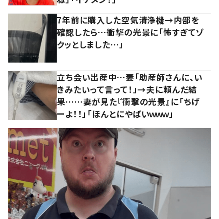
7年前に購入した空気清浄機→内部を
確認したら…衝撃の光景に「怖すぎてゾ
クッとしました…」
立ち会い出産中…妻「助産師さんに、い
きみたいって言って！」→夫に頼んだ結
果……妻が見た『衝撃の光景』に「ちげ
ーよ！！」「ほんとにやばいｗｗｗ」