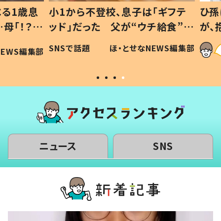
1歳息
小1から不登校、息子は「ギフテ
ひ孫に
「！？」
ッド」だった 父が“ウチ給食”を
が、抱
に「可愛
作り続ける理由とは #令和の親
「涙が
SNSで話題
ほ・とせなNEWS編集部
WS編集部
#令和の子
い」
ニュース
SNS