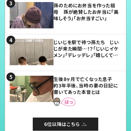
孫のためにお弁当を作った祖
母 孫が絶賛したお弁当に「美
味しそう」「お弁当すごい」
じいじを駅で待つ孫たち じい
じが来た瞬間…！？「じいじイケ
メン」「デレッデレ」「嬉しくて可
愛くてたまらない」「幸せになれ
る」
生後8ヶ月で亡くなった息子
約3年半後、当時の妻の日記に
書いてあった本音とは
6位以降はこちら