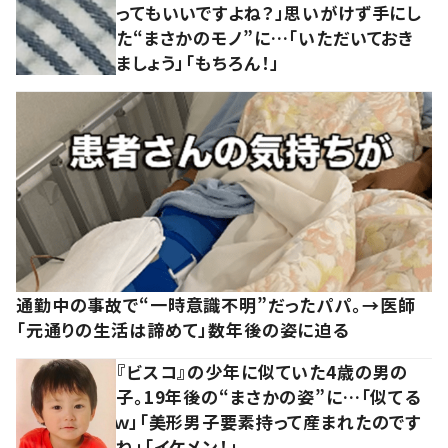
ってもいいですよね？」思いがけず手にし
た“まさかのモノ”に…「いただいておき
ましょう」「もちろん！」
通勤中の事故で“一時意識不明”だったパパ。→医師
「元通りの生活は諦めて」数年後の姿に迫る
『ビスコ』の少年に似ていた4歳の男の
子。19年後の“まさかの姿”に…「似てる
ｗ」「美形男子要素持って産まれたのです
ね」「イケメン！」