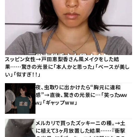
スッピン女性→戸田恵梨香さん風メイクをした結
果……驚きの光景に「本人かと思った」「ベースが美し
い」「似すぎ！！」
夜、虫取りに出かけたら“胸元に違和
感”→直後、驚きの光景に…「笑ったｗｗ
ｗ」「ギャップww」
メルカリで買ったズッキーニの種。→土
に植えて3ヶ月放置した結果……『衝撃