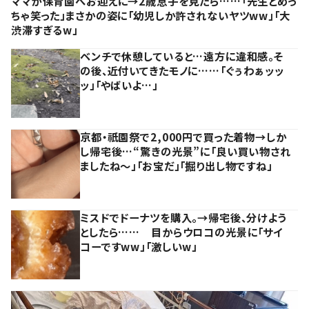
ママが保育園へお迎えに→2歳息子を見たら……「先生とめっ
ちゃ笑った」まさかの姿に「幼児しか許されないヤツww」「大
渋滞すぎるw」
ベンチで休憩していると…遠方に違和感。そ
の後、近付いてきたモノに……「ぐぅわぁッッ
ッ」「やばいよ…」
京都・祇園祭で2,000円で買った着物→しか
し帰宅後…“驚きの光景”に「良い買い物され
ましたね～」「お宝だ」「掘り出し物ですね」
ミスドでドーナツを購入。→帰宅後、分けよう
としたら…… 目からウロコの光景に「サイ
コーですww」「激しいw」