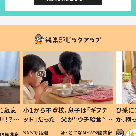
1歳息
小1から不登校、息子は「ギフテ
ひ孫に
「！？」
ッド」だった 父が“ウチ給食”を
が、抱
に「可愛
作り続ける理由とは #令和の親
「涙が
SNSで話題
ほ・とせなNEWS編集部
WS編集部