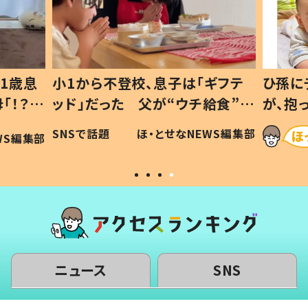
1歳息
小1から不登校、息子は「ギフテ
ひ孫に
「！？」
ッド」だった 父が“ウチ給食”を
が、抱
に「可愛
作り続ける理由とは #令和の親
「涙が
SNSで話題
ほ・とせなNEWS編集部
WS編集部
#令和の子
い」
ニュース
SNS