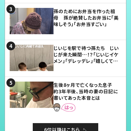
孫のためにお弁当を作った祖
母 孫が絶賛したお弁当に「美
味しそう」「お弁当すごい」
じいじを駅で待つ孫たち じい
じが来た瞬間…！？「じいじイケ
メン」「デレッデレ」「嬉しくて可
愛くてたまらない」「幸せになれ
る」
生後8ヶ月で亡くなった息子
約3年半後、当時の妻の日記に
書いてあった本音とは
6位以降はこちら