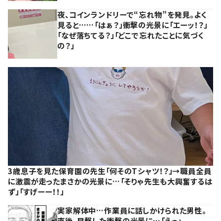
夜、コインランドリーで“忘れ物”を発見。よく
見ると……「はぁ？」衝撃の光景に「エーッ！？」
「なぜ落ちてる？」「どこで忘れたことに気づく
の？」
3歳息子を見た保育園の先生「何そのTシャツ！？」→職員全員
に激震が走ったまさかの光景に…「そりゃ先生も大興奮するは
ず」「すげーー！！」
実家解体中…作業員に話しかけられた男性。
直後、目撃した衝撃の光景に…「えっ」