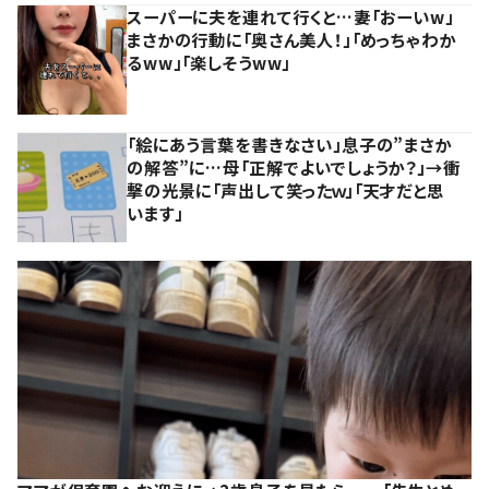
スーパーに夫を連れて行くと…妻「おーいw」
まさかの行動に「奥さん美人！」「めっちゃわか
るww」「楽しそうww」
「絵にあう言葉を書きなさい」息子の”まさか
の解答”に…母「正解でよいでしょうか？」→衝
撃の光景に「声出して笑ったｗ」「天才だと思
います」