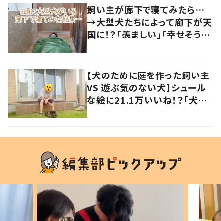
飼い主が廊下で寝てみたら…
→大型犬たちによって廊下が天
国に！？「羨ましい」「幸せそう」
の声
【犬のために庭を作った飼い主
VS 遊ぶ気のない犬】シュール
な絵に21.1万いいね！？「犬の
強い意志を感じる」