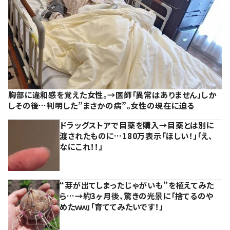
胸部に違和感を覚えた女性。→医師「異常はありません」しか
しその後…判明した”まさかの病”。女性の現在に迫る
ドラッグストアで目薬を購入→目薬とは別に
渡されたものに…180万表示「ほしい！」「え、
なにこれ！！」
“芽が出てしまったじゃがいも”を植えてみた
ら…→約3ヶ月後、驚きの光景に「捨てるのや
めたｗｗ」「育ててみたいです！」