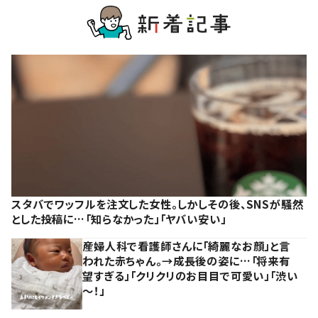
スタバでワッフルを注文した女性。しかしその後、SNSが騒然
とした投稿に…「知らなかった」「ヤバい安い」
産婦人科で看護師さんに「綺麗なお顔」と言
われた赤ちゃん。→成長後の姿に…「将来有
望すぎる」「クリクリのお目目で可愛い」「渋い
～！」