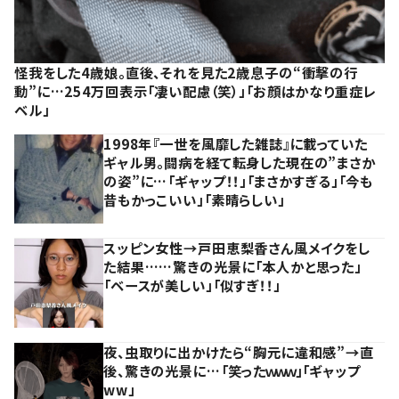
怪我をした4歳娘。直後、それを見た2歳息子の“衝撃の行
動”に…254万回表示「凄い配慮（笑）」「お顔はかなり重症レ
ベル」
1998年『一世を風靡した雑誌』に載っていた
ギャル男。闘病を経て転身した現在の”まさか
の姿”に…「ギャップ！！」「まさかすぎる」「今も
昔もかっこいい」「素晴らしい」
スッピン女性→戸田恵梨香さん風メイクをし
た結果……驚きの光景に「本人かと思った」
「ベースが美しい」「似すぎ！！」
夜、虫取りに出かけたら“胸元に違和感”→直
後、驚きの光景に…「笑ったｗｗｗ」「ギャップ
ww」