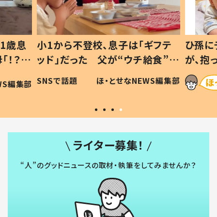
1歳息
小1から不登校、息子は「ギフテ
ひ孫に
「！？」
ッド」だった 父が“ウチ給食”を
が、抱
に「可愛
作り続ける理由とは #令和の親
「涙が
SNSで話題
ほ・とせなNEWS編集部
WS編集部
#令和の子
い」
ライター募集！
“人”のグッドニュースの取材・執筆をしてみませんか？