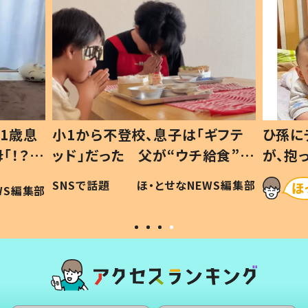
1歳息
小1から不登校、息子は「ギフテ
ひ孫に
「！？」
ッド」だった 父が“ウチ給食”を
が、抱
に「可愛
作り続ける理由とは #令和の親
「涙が
SNSで話題
ほ・とせなNEWS編集部
WS編集部
#令和の子
い」