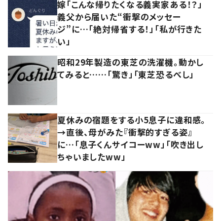
嫁「こんな帰りたくなる義実家ある！？」
義父から届いた“衝撃のメッセー
ジ”に…「絶対帰省する！」「私が行きた
い」
昭和29年製造の東芝の洗濯機。動かし
てみると……「驚き」「東芝恐るべし」
夏休みの宿題をする小5息子に違和感。
→直後、母がみた『衝撃的すぎる姿』
に…「息子くんサイコーww」「吹き出し
ちゃいましたww」