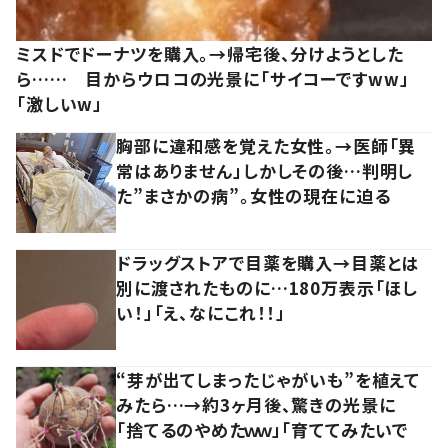
ミスドでドーナツを購入。→帰宅後、分けようとした
ら…… 目からウロコの光景に「サイコーですww」
「激しいw」
胸部に違和感を覚えた女性。→医師「異
常はありません」しかしその後…判明し
た”まさかの病”。女性の現在に迫る
ドラッグストアで目薬を購入→目薬とは
別に渡されたものに…180万表示「ほし
い！」「え、なにこれ！！」
“芽が出てしまったじゃがいも”を植えて
みたら…→約3ヶ月後、驚きの光景に
「捨てるのやめたｗｗ」「育ててみたいで