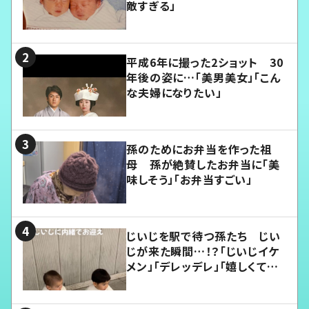
敵すぎる」
平成6年に撮った2ショット 30
年後の姿に…「美男美女」「こん
な夫婦になりたい」
孫のためにお弁当を作った祖
母 孫が絶賛したお弁当に「美
味しそう」「お弁当すごい」
じいじを駅で待つ孫たち じい
じが来た瞬間…！？「じいじイケ
メン」「デレッデレ」「嬉しくて可
愛くてたまらない」「幸せになれ
る」