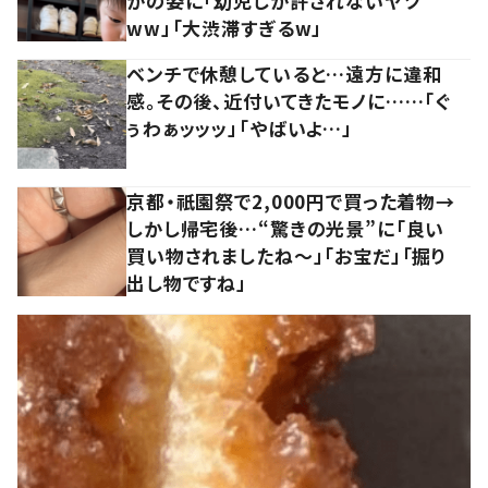
かの姿に「幼児しか許されないヤツ
ww」「大渋滞すぎるw」
ベンチで休憩していると…遠方に違和
感。その後、近付いてきたモノに……「ぐ
ぅわぁッッッ」「やばいよ…」
京都・祇園祭で2,000円で買った着物→
しかし帰宅後…“驚きの光景”に「良い
買い物されましたね～」「お宝だ」「掘り
出し物ですね」