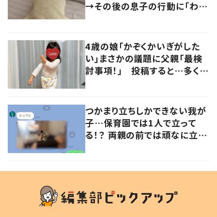
→その後の息子の行動に「わか
るよその気持ち」「うちの子も！」
の声
4歳の娘「かぞくかいぎがした
い」まさかの議題に父親「最検
討事項！」 投稿すると…多くの
意見が寄せられる！
つかまり立ちしかできない我が
子…保育園では1人で立って
る！？ 両親の前では頑なに立た
ない1歳児が可愛すぎる…！