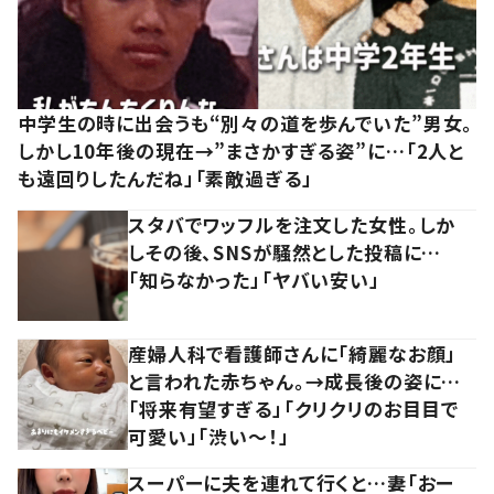
中学生の時に出会うも“別々の道を歩んでいた”男女。
しかし10年後の現在→”まさかすぎる姿”に…「2人と
も遠回りしたんだね」「素敵過ぎる」
スタバでワッフルを注文した女性。しか
しその後、SNSが騒然とした投稿に…
「知らなかった」「ヤバい安い」
産婦人科で看護師さんに「綺麗なお顔」
と言われた赤ちゃん。→成長後の姿に…
「将来有望すぎる」「クリクリのお目目で
可愛い」「渋い～！」
スーパーに夫を連れて行くと…妻「おー