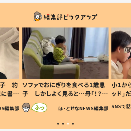
1歳息
小1から不登校、息子は「ギフテ
ひ孫に
「！？」
ッド」だった 父が“ウチ給食”を
が、抱
に「可愛
作り続ける理由とは #令和の親
「涙が
SNSで話題
ほ・とせなNEWS編集部
WS編集部
#令和の子
い」