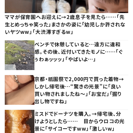
ママが保育園へお迎えに→2歳息子を見たら……「先
生とめっちゃ笑った」まさかの姿に「幼児しか許されな
いヤツww」「大渋滞すぎるw」
ベンチで休憩していると…遠方に違和
感。その後、近付いてきたモノに……「ぐ
ぅわぁッッッ」「やばいよ…」
京都・祇園祭で2,000円で買った着物→
しかし帰宅後…“驚きの光景”に「良い
買い物されましたね～」「お宝だ」「掘り
出し物ですね」
ミスドでドーナツを購入。→帰宅後、分
けようとしたら…… 目からウロコの光
景に「サイコーですww」「激しいw」