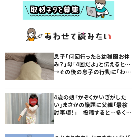
息子「何回行ったら幼稚園お休
み？」母「4回だよ」と伝えると…
→その後の息子の行動に「わか
るよその気持ち」「うちの子も！」
の声
4歳の娘「かぞくかいぎがした
い」まさかの議題に父親「最検
討事項！」 投稿すると…多くの
意見が寄せられる！