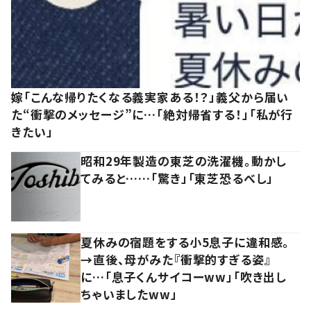
嫁「こんな帰りたくなる義実家ある！？」義父から届い
た“衝撃のメッセージ”に…「絶対帰省する！」「私が行
きたい」
昭和29年製造の東芝の洗濯機。動かし
てみると……「驚き」「東芝恐るべし」
夏休みの宿題をする小5息子に違和感。
→直後、母がみた『衝撃的すぎる姿』
に…「息子くんサイコーww」「吹き出し
ちゃいましたww」