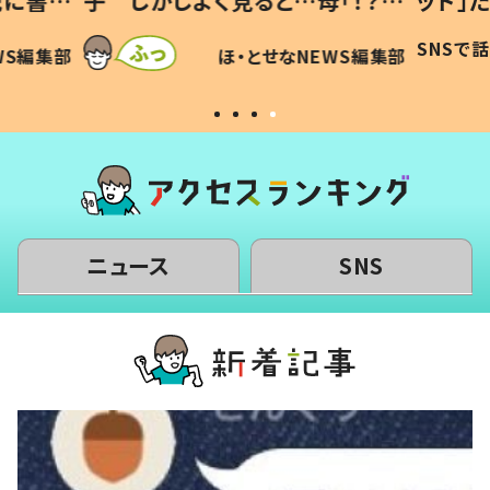
「！？」
ッド」だった 父が“ウチ給食”を
が、抱
に「可愛
作り続ける理由とは #令和の親
「涙が
SNSで話題
ほ・とせなNEWS編集部
WS編集部
#令和の子
い」
ニュース
SNS