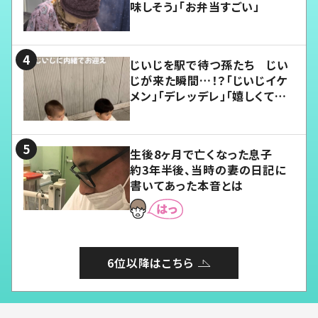
味しそう」「お弁当すごい」
じいじを駅で待つ孫たち じい
じが来た瞬間…！？「じいじイケ
メン」「デレッデレ」「嬉しくて可
愛くてたまらない」「幸せになれ
る」
生後8ヶ月で亡くなった息子
約3年半後、当時の妻の日記に
書いてあった本音とは
6位以降はこちら