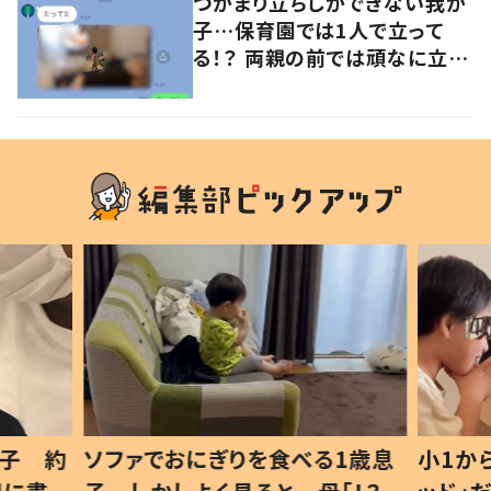
つかまり立ちしかできない我が
子…保育園では1人で立って
る！？ 両親の前では頑なに立た
ない1歳児が可愛すぎる…！
1歳息
小1から不登校、息子は「ギフテ
ひ孫に