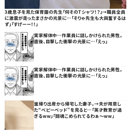
3歳息子を見た保育園の先生「何そのTシャツ！？」→職員全員
に激震が走ったまさかの光景に…「そりゃ先生も大興奮するは
ず」「すげーー！！」
実家解体中…作業員に話しかけられた男性。
直後、目撃した衝撃の光景に…「えっ」
実家解体中…作業員に話しかけられた男性。
直後、目撃した衝撃の光景に…「えっ」
里帰り出産から帰宅した妻子。→夫が用意し
た“ベビーベッド”を見ると…「英才教育が過
ぎるww」「闘魂こめられてるわぁ～ww」