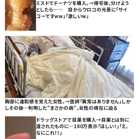
ミスドでドーナツを購入。→帰宅後、分けよう
としたら…… 目からウロコの光景に「サイ
コーですww」「激しいw」
胸部に違和感を覚えた女性。→医師「異常はありません」しか
しその後…判明した”まさかの病”。女性の現在に迫る
ドラッグストアで目薬を購入→目薬とは別に
渡されたものに…180万表示「ほしい！」「え、
なにこれ！！」