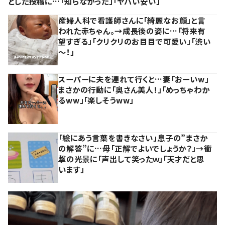
とした投稿に…「知らなかった」「ヤバい安い」
産婦人科で看護師さんに「綺麗なお顔」と言
われた赤ちゃん。→成長後の姿に…「将来有
望すぎる」「クリクリのお目目で可愛い」「渋い
～！」
スーパーに夫を連れて行くと…妻「おーいw」
まさかの行動に「奥さん美人！」「めっちゃわか
るww」「楽しそうww」
「絵にあう言葉を書きなさい」息子の”まさか
の解答”に…母「正解でよいでしょうか？」→衝
撃の光景に「声出して笑ったｗ」「天才だと思
います」