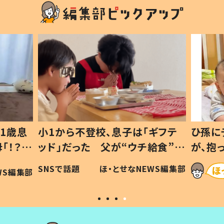
1歳息
小1から不登校、息子は「ギフテ
ひ孫に
「！？」
ッド」だった 父が“ウチ給食”を
が、抱
に「可愛
作り続ける理由とは #令和の親
「涙が
SNSで話題
ほ・とせなNEWS編集部
WS編集部
#令和の子
い」