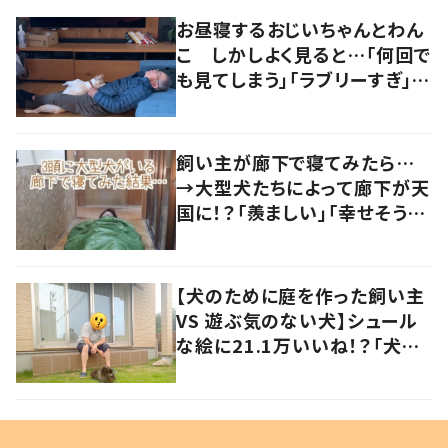
お昼寝するおじいちゃんとわん
こ しかしよく見ると…「何回で
も見てしまう」「ラブリーすぎ」の
声
飼い主が廊下で寝てみたら…
→大型犬たちによって廊下が天
国に！？「羨ましい」「幸せそう」
の声
【犬のために庭を作った飼い主
VS 遊ぶ気のない犬】シュール
な絵に21.1万いいね！？「犬の
強い意志を感じる」