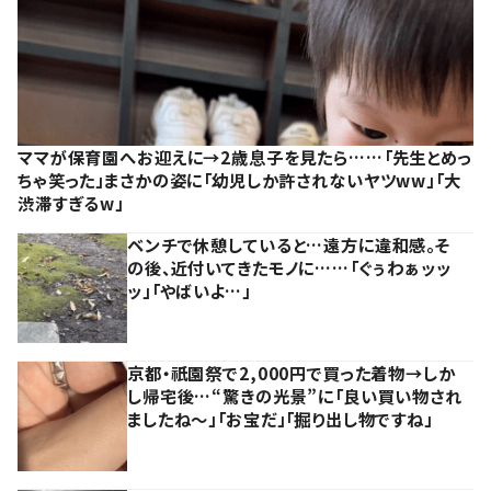
ママが保育園へお迎えに→2歳息子を見たら……「先生とめっ
ちゃ笑った」まさかの姿に「幼児しか許されないヤツww」「大
渋滞すぎるw」
ベンチで休憩していると…遠方に違和感。そ
の後、近付いてきたモノに……「ぐぅわぁッッ
ッ」「やばいよ…」
京都・祇園祭で2,000円で買った着物→しか
し帰宅後…“驚きの光景”に「良い買い物され
ましたね～」「お宝だ」「掘り出し物ですね」