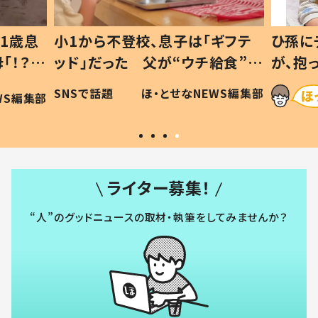
1歳息
小1から不登校、息子は「ギフテ
ひ孫に
「！？」
ッド」だった 父が“ウチ給食”を
が、抱
に「可愛
作り続ける理由とは #令和の親
「涙が
SNSで話題
ほ・とせなNEWS編集部
WS編集部
#令和の子
い」
ライター募集！
“人”のグッドニュースの取材・執筆をしてみませんか？