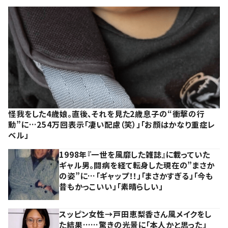
怪我をした4歳娘。直後、それを見た2歳息子の“衝撃の行
動”に…254万回表示「凄い配慮（笑）」「お顔はかなり重症レ
ベル」
1998年『一世を風靡した雑誌』に載っていた
ギャル男。闘病を経て転身した現在の”まさか
の姿”に…「ギャップ！！」「まさかすぎる」「今も
昔もかっこいい」「素晴らしい」
スッピン女性→戸田恵梨香さん風メイクをし
た結果……驚きの光景に「本人かと思った」