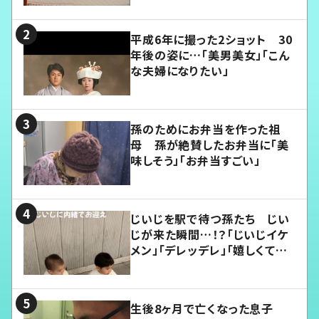
平成6年に撮った2ショット 30
年後の姿に…「美男美女」「こん
な夫婦になりたい」
孫のためにお弁当を作った祖
母 孫が絶賛したお弁当に「美
味しそう」「お弁当すごい」
じいじを駅で待つ孫たち じい
じが来た瞬間…！？「じいじイケ
メン」「デレッデレ」「嬉しくて可
愛くてたまらない」「幸せになれ
る」
生後8ヶ月で亡くなった息子