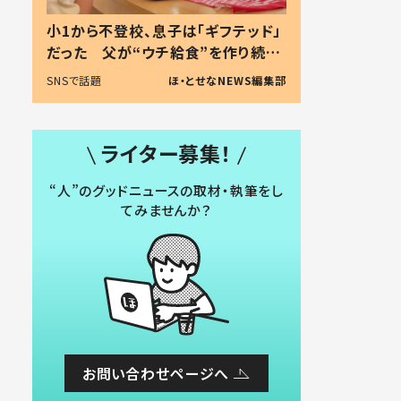
小1から不登校、息子は「ギフテッド」
だった 父が“ウチ給食”を作り続け
る理由とは #令和の親 #令和の子
SNSで話題
ほ・とせなNEWS編集部
ライター募集！
“人”のグッドニュースの取材・執筆をし
てみませんか？
お問い合わせページへ