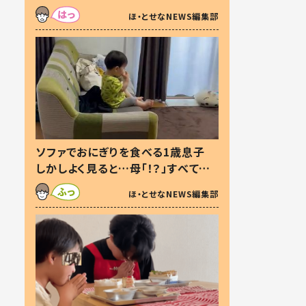
た本音とは
ほ・とせなNEWS編集部
ソファでおにぎりを食べる1歳息子
しかしよく見ると…母「！？」すべてを
察した母の投稿に「可愛いから許
ほ・とせなNEWS編集部
す！」「現行犯〜」