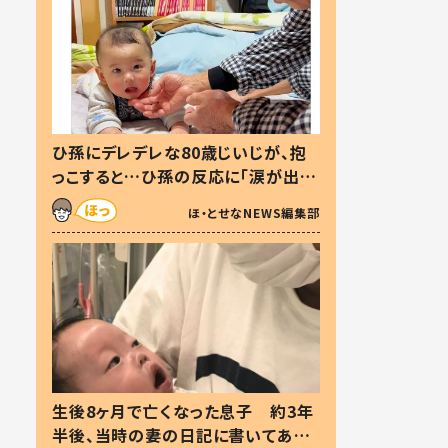
ひ孫にデレデレな80歳じいじが、抱
っこすると…ひ孫の反応に「涙が出ま
した」「可愛くて仕方ない」
ほ・とせなNEWS編集部
生後8ヶ月で亡くなった息子 約3年
半後、当時の妻の日記に書いてあっ