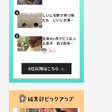
賛したお弁当に「美
味しそう」「お弁当す
ごい」
じいじを駅で待つ孫
たち じいじが来た
瞬間…！？「じいじイ
ケメン」「デレッデレ」
「嬉しくて可愛くてた
生後8ヶ月で亡くなっ
まらない」「幸せにな
た息子 約3年半
れる」
後、当時の妻の日記
に書いてあった本音
とは
6位以降はこちら