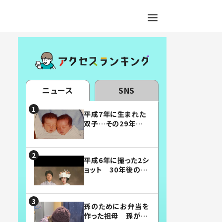
ニュース
SNS
平成7年に生まれた
双子…その29年後
の姿に「漫画みたい」
「素敵すぎる」
平成6年に撮った2シ
ョット 30年後の姿
に…「美男美女」「こ
んな夫婦になりた
い」
孫のためにお弁当を
作った祖母 孫が絶