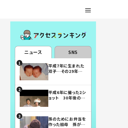
ニュース
SNS
平成7年に生まれた
双子…その29年後
の姿に「漫画みたい」
「素敵すぎる」
平成6年に撮った2シ
ョット 30年後の姿
に…「美男美女」「こ
んな夫婦になりた
い」
孫のためにお弁当を
作った祖母 孫が絶