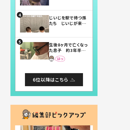
賛したお弁当に「美
味しそう」「お弁当す
ごい」
じいじを駅で待つ孫
たち じいじが来た
瞬間…！？「じいじイ
ケメン」「デレッデレ」
「嬉しくて可愛くてた
生後8ヶ月で亡くなっ
まらない」「幸せにな
た息子 約3年半
れる」
後、当時の妻の日記
に書いてあった本音
とは
6位以降はこちら