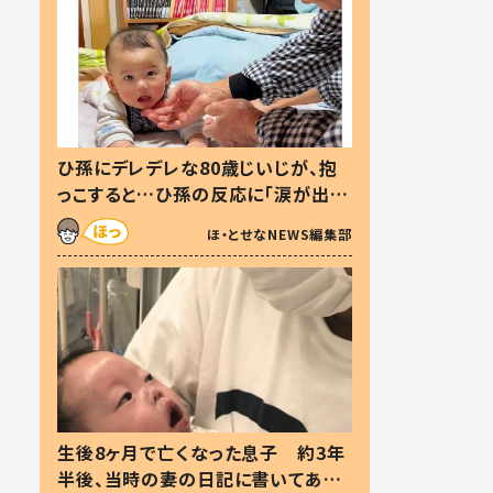
ひ孫にデレデレな80歳じいじが、抱
っこすると…ひ孫の反応に「涙が出ま
した」「可愛くて仕方ない」
ほ・とせなNEWS編集部
生後8ヶ月で亡くなった息子 約3年
半後、当時の妻の日記に書いてあっ