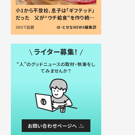
小1から不登校、息子は「ギフテッド」
だった 父が“ウチ給食”を作り続け
る理由とは #令和の親 #令和の子
SNSで話題
ほ・とせなNEWS編集部
ライター募集！
“人”のグッドニュースの取材・執筆をし
てみませんか？
お問い合わせページへ