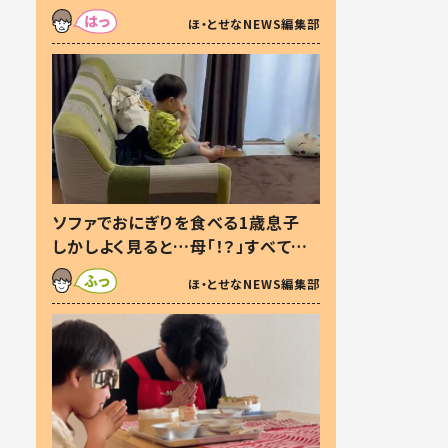
た本音とは
ほ・とせなNEWS編集部
ソファでおにぎりを食べる1歳息子
しかしよく見ると…母「！？」すべてを
察した母の投稿に「可愛いから許
ほ・とせなNEWS編集部
す！」「現行犯〜」