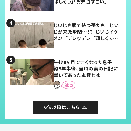
味しそう」「お弁当すごい」
じいじを駅で待つ孫たち じい
じが来た瞬間…！？「じいじイケ
メン」「デレッデレ」「嬉しくて可
愛くてたまらない」「幸せになれ
る」
生後8ヶ月で亡くなった息子
約3年半後、当時の妻の日記に
書いてあった本音とは
6位以降はこちら