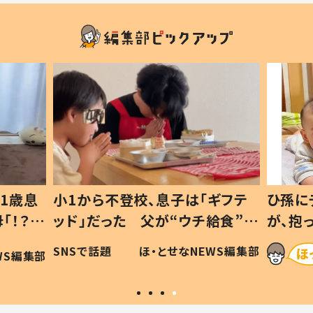
1歳息
小1から不登校、息子は「ギフテ
ひ孫に
「！？」
ッド」だった 父が“ウチ給食”を
が、抱
に「可愛
作り続ける理由とは #令和の親
「涙が
SNSで話題
ほ・とせなNEWS編集部
WS編集部
#令和の子
い」