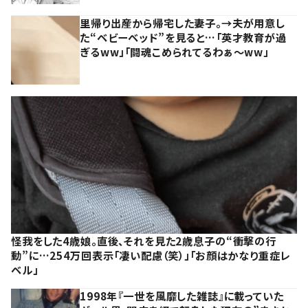
里帰り出産から帰宅した妻子。→夫が用意し
た“ベビーベッド”を見ると…「英才教育が過
ぎるww」「闘魂こめられてるわぁ～ww」
怪我をした4歳娘。直後、それを見た2歳息子の“衝撃の行
動”に…254万回表示「凄い配慮（笑）」「お顔はかなり重症レ
ベル」
1998年『一世を風靡した雑誌』に載っていた