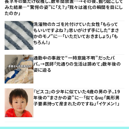
長ネギの葉だけ収穫し、数年間放置…→その後、掘り起こして
みた結果…“驚愕の姿”に「え？」「我々は進化の瞬間を目にし
たのか」
洗濯物のカゴを片付けていた女性「もらって
もいいですよね？」思いがけず手にした“まさ
かのモノ”に…「いただいておきましょう」「も
ちろん！」
通勤中の事故で“一時意識不明”だったパ
パ。→医師「元通りの生活は諦めて」数年後の
姿に迫る
『ビスコ』の少年に似ていた4歳の男の子。19
年後の“まさかの姿”に…「似てるｗ」「美形男
子要素持って産まれたのですね」「イケメン！」