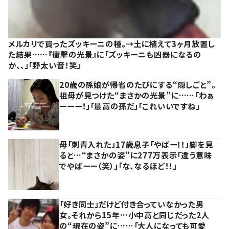
メルカリで買ったズッキーニの種。→土に植えて3ヶ月放置し
た結果……『衝撃の光景』に「ズッキーニも凶器になるの
か、、」「野太い音！笑」
20歳の孫娘が帰省のたびにする“隠しごと”。
祖母が見つけた“まさかの光景”に……「わぁ
ーーー！」「最高の孫だ」「これいいですね」
母「刺青入れた」17歳息子「やばー！！」脚を見
ると…“まさかの姿”に277万表示「違う意味
でやばーー（笑）」「な、なるほど！！」
「好き同士」だけど付き合っていなかった男
女。それから15年…小中高と同じだった2人
の“現在の姿”に……「大人になっても可愛