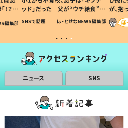
1歳息
小1から不登校、息子は「ギフテ
ひ孫に
「！？」
ッド」だった 父が“ウチ給食”を
が、抱
に「可愛
作り続ける理由とは #令和の親
「涙が
SNSで話題
ほ・とせなNEWS編集部
WS編集部
#令和の子
い」
ニュース
SNS