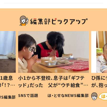
1歳息
小1から不登校、息子は「ギフテ
ひ孫に
「！？」
ッド」だった 父が“ウチ給食”を
が、抱
に「可愛
作り続ける理由とは #令和の親
「涙が
SNSで話題
ほ・とせなNEWS編集部
WS編集部
#令和の子
い」