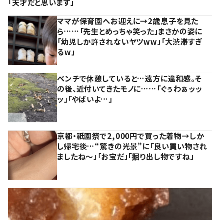
「天才だと思います」
ママが保育園へお迎えに→2歳息子を見た
ら……「先生とめっちゃ笑った」まさかの姿に
「幼児しか許されないヤツww」「大渋滞すぎ
るw」
ベンチで休憩していると…遠方に違和感。そ
の後、近付いてきたモノに……「ぐぅわぁッッ
ッ」「やばいよ…」
京都・祇園祭で2,000円で買った着物→しか
し帰宅後…“驚きの光景”に「良い買い物され
ましたね～」「お宝だ」「掘り出し物ですね」