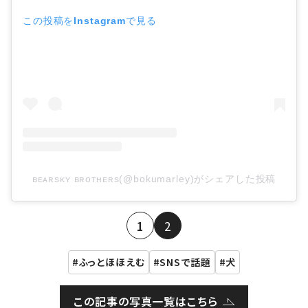
この投稿をInstagramで見る
ʙᴇᴀʀsᴋʏ ʙʀᴏᴛʜᴇʀs(@bokumarley)がシェアした投稿
1
2
ふっとほほえむ
SNSで話題
犬
この記事の写真一覧はこちら