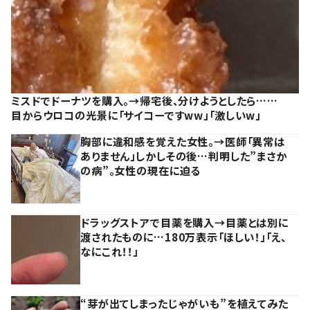
ミスドでドーナツを購入。→帰宅後、分けようとしたら……
目からウロコの光景に「サイコーですww」「激しいw」
胸部に違和感を覚えた女性。→医師「異常は
ありません」しかしその後…判明した”まさか
の病”。女性の現在に迫る
ドラッグストアで目薬を購入→目薬とは別に
渡されたものに…180万表示「ほしい！」「え、
なにこれ！！」
“芽が出てしまったじゃがいも”を植えてみた