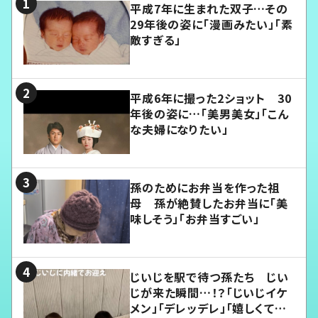
平成7年に生まれた双子…その
29年後の姿に「漫画みたい」「素
敵すぎる」
平成6年に撮った2ショット 30
年後の姿に…「美男美女」「こん
な夫婦になりたい」
孫のためにお弁当を作った祖
母 孫が絶賛したお弁当に「美
味しそう」「お弁当すごい」
じいじを駅で待つ孫たち じい
じが来た瞬間…！？「じいじイケ
メン」「デレッデレ」「嬉しくて可