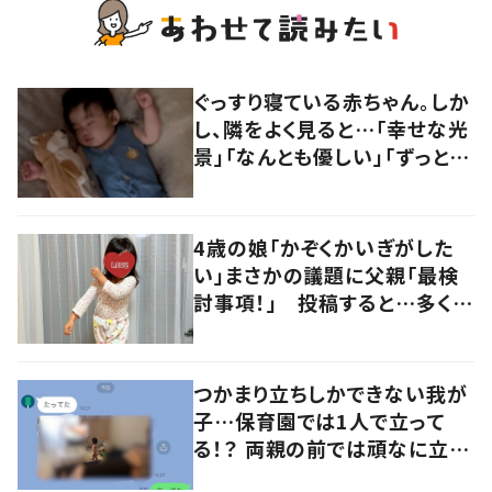
ぐっすり寝ている赤ちゃん。しか
し、隣をよく見ると…「幸せな光
景」「なんとも優しい」「ずっと見
ていたい」
4歳の娘「かぞくかいぎがした
い」まさかの議題に父親「最検
討事項！」 投稿すると…多くの
意見が寄せられる！
つかまり立ちしかできない我が
子…保育園では1人で立って
る！？ 両親の前では頑なに立た
ない1歳児が可愛すぎる…！