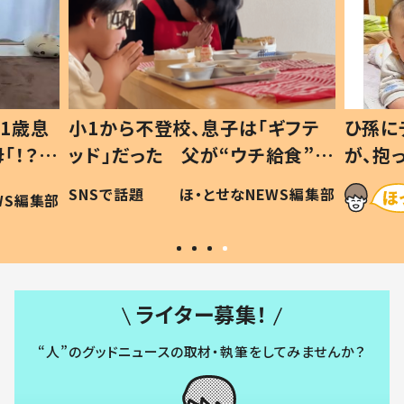
1歳息
小1から不登校、息子は「ギフテ
ひ孫に
「！？」
ッド」だった 父が“ウチ給食”を
が、抱
に「可愛
作り続ける理由とは #令和の親
「涙が
SNSで話題
ほ・とせなNEWS編集部
WS編集部
#令和の子
い」
ライター募集！
“人”のグッドニュースの取材・執筆をしてみませんか？