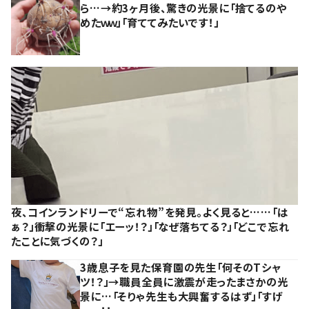
ら…→約3ヶ月後、驚きの光景に「捨てるのや
めたｗｗ」「育ててみたいです！」
夜、コインランドリーで“忘れ物”を発見。よく見ると……「は
ぁ？」衝撃の光景に「エーッ！？」「なぜ落ちてる？」「どこで忘れ
たことに気づくの？」
3歳息子を見た保育園の先生「何そのTシャ
ツ！？」→職員全員に激震が走ったまさかの光
景に…「そりゃ先生も大興奮するはず」「すげ