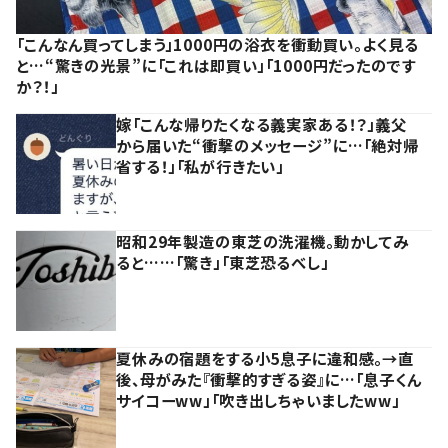
「こんなん買ってしまう」1000円の浴衣を衝動買い。よく見る
と…“驚きの光景”に「これは即買い」「1000円だったのです
か？！」
嫁「こんな帰りたくなる義実家ある！？」義父
から届いた“衝撃のメッセージ”に…「絶対帰
省する！」「私が行きたい」
昭和29年製造の東芝の洗濯機。動かしてみ
ると……「驚き」「東芝恐るべし」
夏休みの宿題をする小5息子に違和感。→直
後、母がみた『衝撃的すぎる姿』に…「息子くん
サイコーww」「吹き出しちゃいましたww」