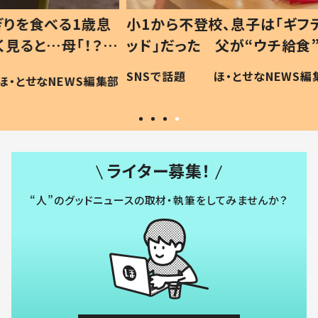
1歳息
小1から不登校、息子は「ギフテ
ひ孫に
「！？」
ッド」だった 父が“ウチ給食”を
が、抱
に「可愛
作り続ける理由とは #令和の親
「涙が
SNSで話題
ほ・とせなNEWS編集部
WS編集部
#令和の子
い」
ライター募集！
“人”のグッドニュースの取材・執筆をしてみませんか？