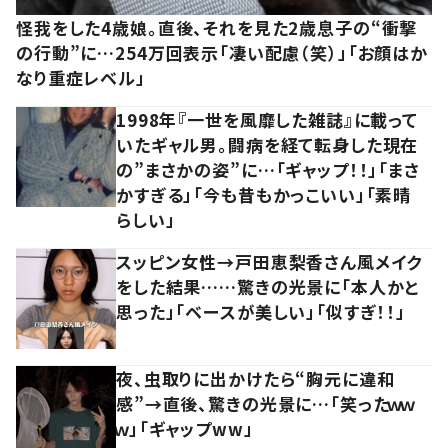
怪我をした4歳娘。直後、それを見た2歳息子の“衝撃
の行動”に…254万回表示「凄い配慮（笑）」「お顔はか
なり重症レベル」
1998年『一世を風靡した雑誌』に載って
いたギャル男。闘病を経て転身した現在
の”まさかの姿”に…「ギャップ！！」「まさ
かすぎる」「今も昔もかっこいい」「素晴
らしい」
スッピン女性→戸田恵梨香さん風メイク
をした結果……驚きの光景に「本人かと
思った」「ベースが美しい」「似すぎ！！」
夜、虫取りに出かけたら“胸元に違和
感”→直後、驚きの光景に…「笑ったｗｗ
ｗ」「ギャップww」