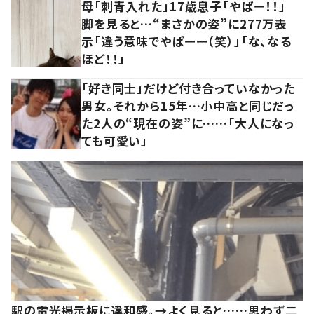
母「刺青入れた」17歳息子「やばー！！」
脚を見ると…“まさかの姿”に277万表
示「違う意味でやばーー（笑）」「な、なる
ほど！！」
「好き同士」だけど付き合っていなかった
男女。それから15年…小中高と同じだっ
た2人の“現在の姿”に……「大人になっ
ても可愛い」
駅の電光掲示板に違和感。→よく見ると……思わず二