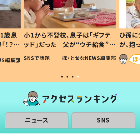
1歳息
小1から不登校、息子は「ギフテ
ひ孫に
「！？」
ッド」だった 父が“ウチ給食”を
が、抱
に「可愛
作り続ける理由とは #令和の親
「涙が
SNSで話題
ほ・とせなNEWS編集部
WS編集部
#令和の子
い」
ニュース
SNS