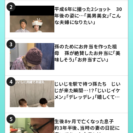
平成6年に撮った2ショット 30
年後の姿に…「美男美女」「こん
な夫婦になりたい」
孫のためにお弁当を作った祖
母 孫が絶賛したお弁当に「美
味しそう」「お弁当すごい」
じいじを駅で待つ孫たち じい
じが来た瞬間…！？「じいじイケ
メン」「デレッデレ」「嬉しくて可
愛くてたまらない」「幸せになれ
る」
生後8ヶ月で亡くなった息子
約3年半後、当時の妻の日記に