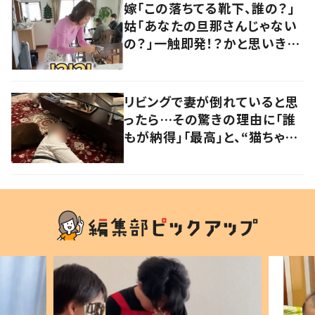
嫁「この落ちてる靴下、誰の？」
姑「あなたの旦那さんじゃない
の？」一触即発！？かと思いき
や…持ち主が判明し「声だして
大爆笑しちゃった」
リビングで妻が倒れていると思
ったら…その驚きの理由に「誰
もが納得」「最高」と、“猫ちゃん
好きユーザー”からの共感集ま
る！