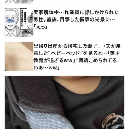
実家解体中…作業員に話しかけられた
男性。直後、目撃した衝撃の光景に…
「えっ」
里帰り出産から帰宅した妻子。→夫が用
意した“ベビーベッド”を見ると…「英才
教育が過ぎるww」「闘魂こめられてる
わぁ～ww」