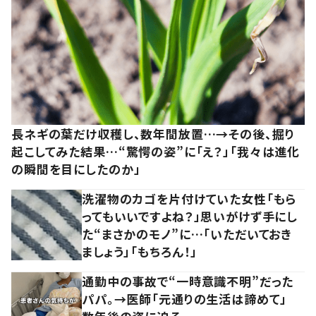
長ネギの葉だけ収穫し、数年間放置…→その後、掘り
起こしてみた結果…“驚愕の姿”に「え？」「我々は進化
の瞬間を目にしたのか」
洗濯物のカゴを片付けていた女性「もら
ってもいいですよね？」思いがけず手にし
た“まさかのモノ”に…「いただいておき
ましょう」「もちろん！」
通勤中の事故で“一時意識不明”だった
パパ。→医師「元通りの生活は諦めて」