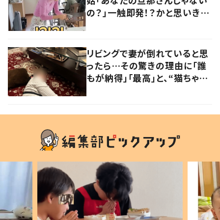
姑「あなたの旦那さんじゃない
の？」一触即発！？かと思いき
や…持ち主が判明し「声だして
大爆笑しちゃった」
リビングで妻が倒れていると思
ったら…その驚きの理由に「誰
もが納得」「最高」と、“猫ちゃん
好きユーザー”からの共感集ま
る！