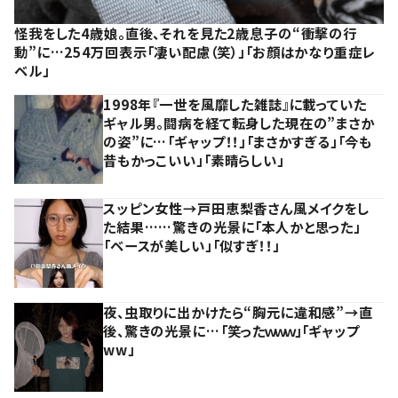
怪我をした4歳娘。直後、それを見た2歳息子の“衝撃の行
動”に…254万回表示「凄い配慮（笑）」「お顔はかなり重症レ
ベル」
1998年『一世を風靡した雑誌』に載っていた
ギャル男。闘病を経て転身した現在の”まさか
の姿”に…「ギャップ！！」「まさかすぎる」「今も
昔もかっこいい」「素晴らしい」
スッピン女性→戸田恵梨香さん風メイクをし
た結果……驚きの光景に「本人かと思った」
「ベースが美しい」「似すぎ！！」
夜、虫取りに出かけたら“胸元に違和感”→直
後、驚きの光景に…「笑ったｗｗｗ」「ギャップ
ww」