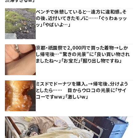
ベンチで休憩していると…遠方に違和感。そ
の後、近付いてきたモノに……「ぐぅわぁッッ
ッ」「やばいよ…」
京都・祇園祭で2,000円で買った着物→しか
し帰宅後…“驚きの光景”に「良い買い物され
ましたね～」「お宝だ」「掘り出し物ですね」
ミスドでドーナツを購入。→帰宅後、分けよう
としたら…… 目からウロコの光景に「サイ
コーですww」「激しいw」