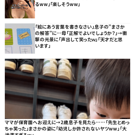
るww」「楽しそうww」
「絵にあう言葉を書きなさい」息子の”まさか
の解答”に…母「正解でよいでしょうか？」→衝
撃の光景に「声出して笑ったｗ」「天才だと思
います」
ママが保育園へお迎えに→2歳息子を見たら……「先生とめっ
ちゃ笑った」まさかの姿に「幼児しか許されないヤツww」「大
渋滞すぎるw」