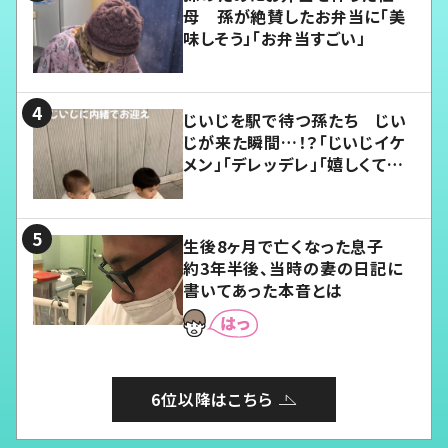
母 孫が絶賛したお弁当に「美
味しそう」「お弁当すごい」
じいじを駅で待つ孫たち じい
じが来た瞬間…！？「じいじイケ
メン」「デレッデレ」「嬉しくて可
愛くてたまらない」「幸せになれ
る」
生後8ヶ月で亡くなった息子
約3年半後、当時の妻の日記に
書いてあった本音とは
6位以降はこちら