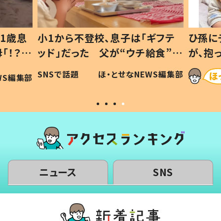
1歳息
小1から不登校、息子は「ギフテ
ひ孫に
「！？」
ッド」だった 父が“ウチ給食”を
が、抱
に「可愛
作り続ける理由とは #令和の親
「涙が
SNSで話題
ほ・とせなNEWS編集部
WS編集部
#令和の子
い」
ニュース
SNS