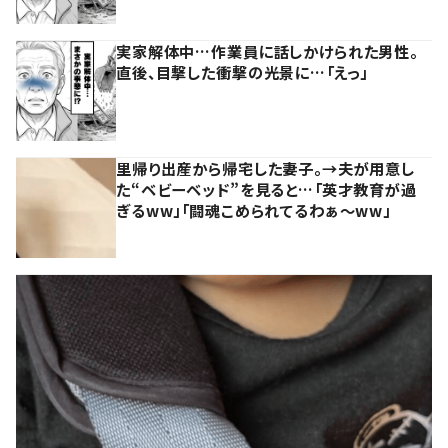
実家解体中…作業員に話しかけられた男性。
直後、目撃した衝撃の光景に…「えっ」
里帰り出産から帰宅した妻子。→夫が用意し
た“ベビーベッド”を見ると…「英才教育が過
ぎるww」「闘魂こめられてるわぁ～ww」