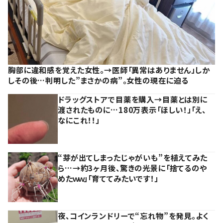
胸部に違和感を覚えた女性。→医師「異常はありません」しか
しその後…判明した”まさかの病”。女性の現在に迫る
ドラッグストアで目薬を購入→目薬とは別に
渡されたものに…180万表示「ほしい！」「え、
なにこれ！！」
“芽が出てしまったじゃがいも”を植えてみた
ら…→約3ヶ月後、驚きの光景に「捨てるのや
めたｗｗ」「育ててみたいです！」
夜、コインランドリーで“忘れ物”を発見。よく