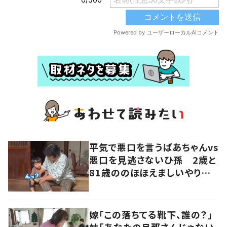
平気で悪口を言うばあちゃんvs
悪口を見逃さないひ孫 2歳と
81歳ののほほえましいやり取り
に「口悪いけど可愛い」の声
嫁「この落ちてる靴下、誰の？」