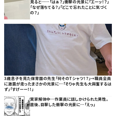
見ると……「はぁ？」衝撃の光景に「エーッ！？」
「なぜ落ちてる？」「どこで忘れたことに気づく
の？」
3歳息子を見た保育園の先生「何そのTシャツ！？」→職員全員
に激震が走ったまさかの光景に…「そりゃ先生も大興奮するは
ず」「すげーー！！」
実家解体中…作業員に話しかけられた男性。
直後、目撃した衝撃の光景に…「えっ」