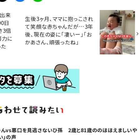
も出来
生後3ヶ月、ママに抱っこされ
0日
て笑顔な赤ちゃんだが…3年
さ3倍
後、現在の姿に「凄いー」「お
努力に
かあさん、頑張ったね」
いた
んvs悪口を見逃さないひ孫 2歳と81歳ののほほえましいや
い」の声