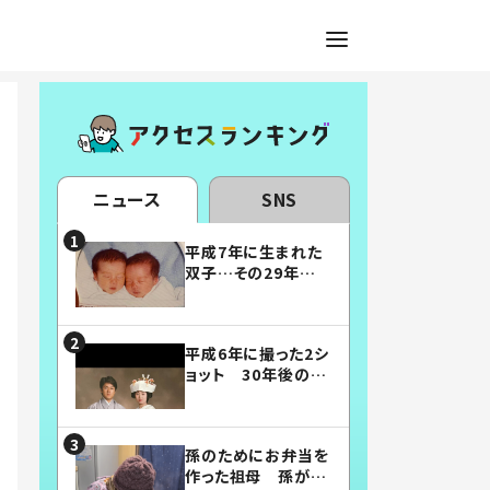
ニュース
SNS
平成7年に生まれた
双子…その29年後
の姿に「漫画みたい」
「素敵すぎる」
平成6年に撮った2シ
ョット 30年後の姿
に…「美男美女」「こ
んな夫婦になりた
い」
孫のためにお弁当を
作った祖母 孫が絶