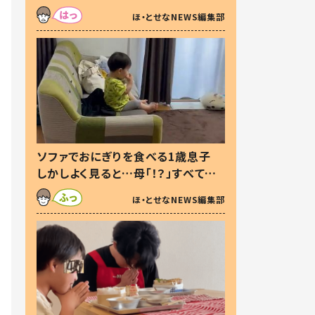
た本音とは
ほ・とせなNEWS編集部
ソファでおにぎりを食べる1歳息子
しかしよく見ると…母「！？」すべてを
察した母の投稿に「可愛いから許
ほ・とせなNEWS編集部
す！」「現行犯〜」