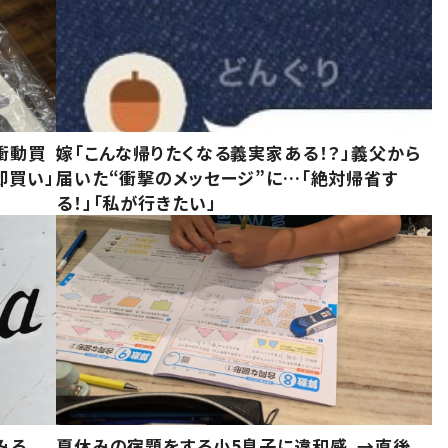
衝動買
嫁「こんな帰りたくなる義実家ある！？」義父から
即買い」
届いた“衝撃のメッセージ”に…「絶対帰省す
る！」「私が行きたい」
みる
夏休みの宿題をする小5息子に違和感。→直後、