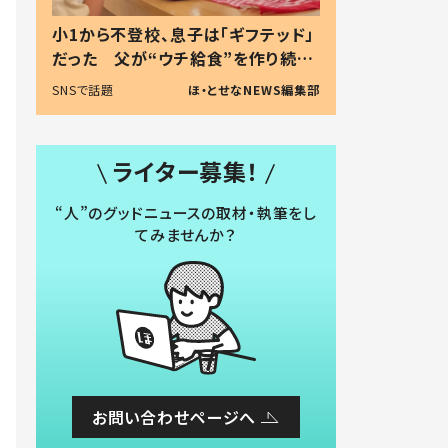
小1から不登校、息子は「ギフテッド」
だった 父が“ウチ給食”を作り続け
る理由とは #令和の親 #令和の子
SNSで話題
ほ・とせなNEWS編集部
ライター募集！
“人”のグッドニュースの取材・執筆をし
てみませんか？
お問い合わせページへ