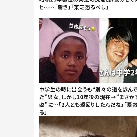
と……「驚き」「東芝恐るべし」
中学生の時に出会うも“別々の道を歩ん
た”男女。しかし10年後の現在→”まさか
姿”に…「2人とも遠回りしたんだね」「素
る」