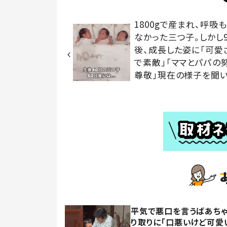
1800gで産まれ、呼吸
なかった三つ子。しかし9
後、成長した姿に「可愛
で素敵」「ママとパパの
尊敬」現在の様子を聞
平気で悪口を言うばあちゃ
り取りに「口悪いけど可愛