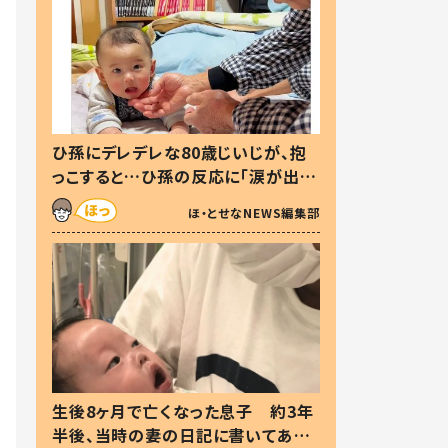
ひ孫にデレデレな80歳じいじが、抱
っこすると…ひ孫の反応に「涙が出ま
した」「可愛くて仕方ない」
ほ・とせなNEWS編集部
生後8ヶ月で亡くなった息子 約3年
半後、当時の妻の日記に書いてあっ