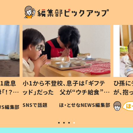
1歳息
小1から不登校、息子は「ギフテ
ひ孫に
「！？」
ッド」だった 父が“ウチ給食”を
が、抱
に「可愛
作り続ける理由とは #令和の親
「涙が
SNSで話題
ほ・とせなNEWS編集部
WS編集部
#令和の子
い」