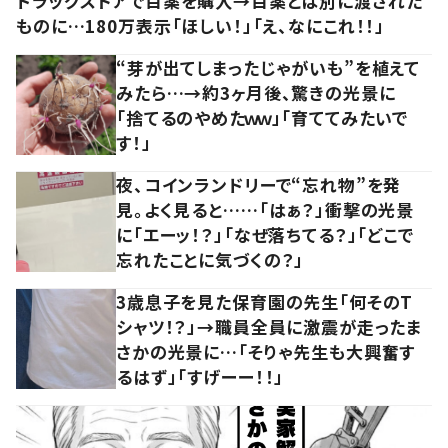
ドラッグストアで目薬を購入→目薬とは別に渡された
ものに…180万表示「ほしい！」「え、なにこれ！！」
“芽が出てしまったじゃがいも”を植えて
みたら…→約3ヶ月後、驚きの光景に
「捨てるのやめたｗｗ」「育ててみたいで
す！」
夜、コインランドリーで“忘れ物”を発
見。よく見ると……「はぁ？」衝撃の光景
に「エーッ！？」「なぜ落ちてる？」「どこで
忘れたことに気づくの？」
3歳息子を見た保育園の先生「何そのT
シャツ！？」→職員全員に激震が走ったま
さかの光景に…「そりゃ先生も大興奮す
るはず」「すげーー！！」