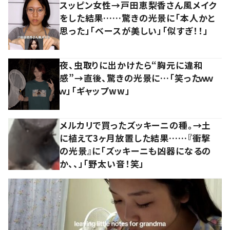
スッピン女性→戸田恵梨香さん風メイク
をした結果……驚きの光景に「本人かと
思った」「ベースが美しい」「似すぎ！！」
夜、虫取りに出かけたら“胸元に違和
感”→直後、驚きの光景に…「笑ったｗｗ
ｗ」「ギャップww」
メルカリで買ったズッキーニの種。→土
に植えて3ヶ月放置した結果……『衝撃
の光景』に「ズッキーニも凶器になるの
か、、」「野太い音！笑」