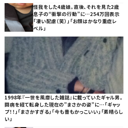
怪我をした4歳娘。直後、それを見た2歳
息子の“衝撃の行動”に…254万回表示
「凄い配慮（笑）」「お顔はかなり重症レ
ベル」
1998年『一世を風靡した雑誌』に載っていたギャル男。
闘病を経て転身した現在の”まさかの姿”に…「ギャッ
プ！！」「まさかすぎる」「今も昔もかっこいい」「素晴らし
い」