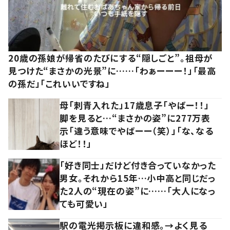
20歳の孫娘が帰省のたびにする“隠しごと”。祖母が
見つけた“まさかの光景”に……「わぁーーー！」「最高
の孫だ」「これいいですね」
母「刺青入れた」17歳息子「やばー！！」
脚を見ると…“まさかの姿”に277万表
示「違う意味でやばーー（笑）」「な、なる
ほど！！」
「好き同士」だけど付き合っていなかった
男女。それから15年…小中高と同じだっ
た2人の“現在の姿”に……「大人になっ
ても可愛い」
駅の電光掲示板に違和感。→よく見る