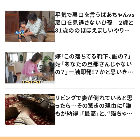
平気で悪口を言うばあちゃんvs
悪口を見逃さないひ孫 2歳と
81歳ののほほえましいやり取り
に「口悪いけど可愛い」の声
嫁「この落ちてる靴下、誰の？」
姑「あなたの旦那さんじゃない
の？」一触即発！？かと思いき
や…持ち主が判明し「声だして
大爆笑しちゃった」
リビングで妻が倒れていると思
ったら…その驚きの理由に「誰
もが納得」「最高」と、“猫ちゃん
好きユーザー”からの共感集ま
る！