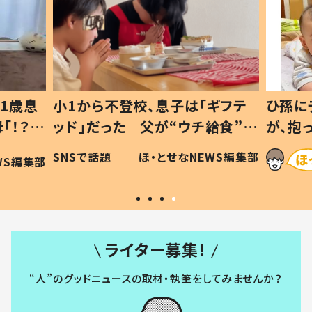
1歳息
小1から不登校、息子は「ギフテ
ひ孫に
「！？」
ッド」だった 父が“ウチ給食”を
が、抱
に「可愛
作り続ける理由とは #令和の親
「涙が
SNSで話題
ほ・とせなNEWS編集部
WS編集部
#令和の子
い」
ライター募集！
“人”のグッドニュースの取材・執筆をしてみませんか？