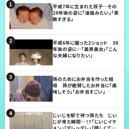
平成7年に生まれた双子…その
29年後の姿に「漫画みたい」「素
敵すぎる」
平成6年に撮った2ショット 30
年後の姿に…「美男美女」「こん
な夫婦になりたい」
孫のためにお弁当を作った祖
母 孫が絶賛したお弁当に「美
味しそう」「お弁当すごい」
じいじを駅で待つ孫たち じい
じが来た瞬間…！？「じいじイケ
メン」「デレッデレ」「嬉しくて可