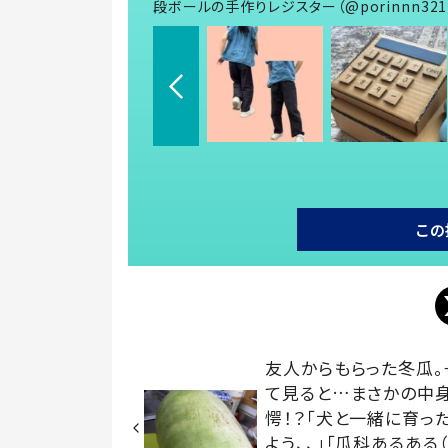
段ボールの手作りレジスター（@porinnn32
この
友人からもらった冬瓜。
て見ると…まさかの中
愕！？「犬と一緒に育っ
よう、、」「瓜科あるある（