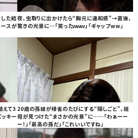
をした結
夜、虫取りに出かけたら“胸元に違和感”→直後、
ベースが
驚きの光景に…「笑ったｗｗｗ」「ギャップww」
植えて3
20歳の孫娘が帰省のたびにする“隠しごと”。祖
ズッキー
母が見つけた“まさかの光景”に……「わぁーー
ー！」「最高の孫だ」「これいいですね」