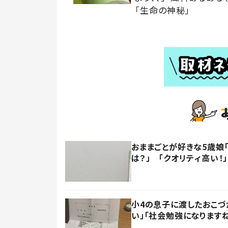
「生命の神秘」
おままごとが好きな5歳娘
は？」 「クオリティ高い！」
小4の息子に渡したおこづ
い」「社会勉強になります