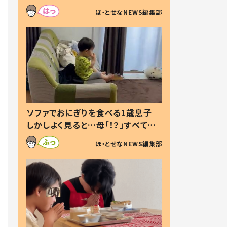
た本音とは
ほ・とせなNEWS編集部
ソファでおにぎりを食べる1歳息子
しかしよく見ると…母「！？」すべてを
察した母の投稿に「可愛いから許
ほ・とせなNEWS編集部
す！」「現行犯〜」