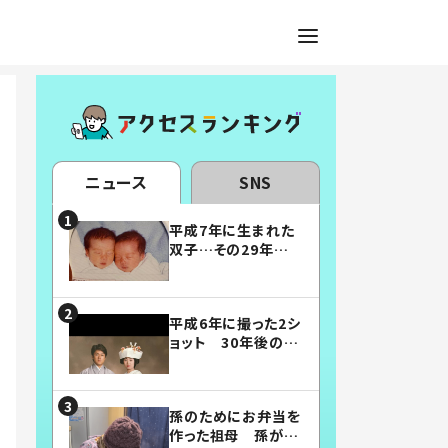
ニュース
SNS
平成7年に生まれた
双子…その29年後
の姿に「漫画みたい」
「素敵すぎる」
平成6年に撮った2シ
ョット 30年後の姿
に…「美男美女」「こ
んな夫婦になりた
い」
孫のためにお弁当を
作った祖母 孫が絶