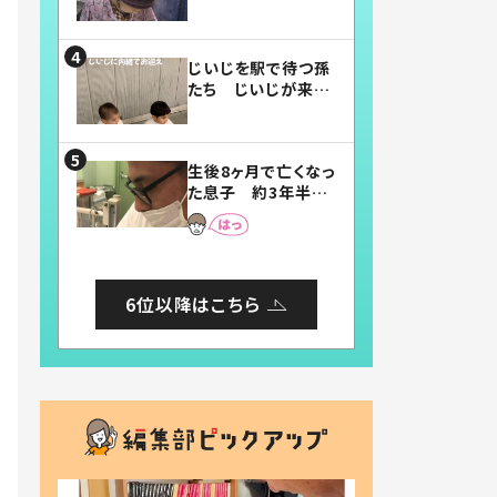
賛したお弁当に「美
味しそう」「お弁当す
ごい」
じいじを駅で待つ孫
たち じいじが来た
瞬間…！？「じいじイ
ケメン」「デレッデレ」
「嬉しくて可愛くてた
生後8ヶ月で亡くなっ
まらない」「幸せにな
た息子 約3年半
れる」
後、当時の妻の日記
に書いてあった本音
とは
6位以降はこちら