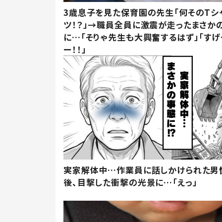
3歳息子を見た保育園の先生「何そのTシ
ツ！？」→職員全員に激震が走ったまさか
に…「そりゃ先生も大興奮するはず」「すげ
ー！！」
実家解体中…作業員に話しかけられた男
後、目撃した衝撃の光景に…「えっ」