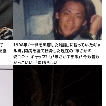
息子
1998年『一世を風靡した雑誌』に載っていたギャ
配慮
ル男。闘病を経て転身した現在の”まさかの
姿”に…「ギャップ！！」「まさかすぎる」「今も昔も
かっこいい」「素晴らしい」