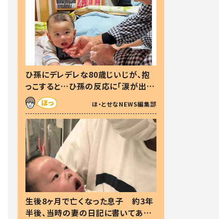
ひ孫にデレデレな80歳じいじが、抱
っこすると…ひ孫の反応に「涙が出ま
した」「可愛くて仕方ない」
ほ・とせなNEWS編集部
生後8ヶ月で亡くなった息子 約3年
半後、当時の妻の日記に書いてあっ