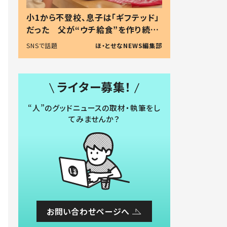
小1から不登校、息子は「ギフテッド」
だった 父が“ウチ給食”を作り続け
る理由とは #令和の親 #令和の子
SNSで話題
ほ・とせなNEWS編集部
ライター募集！
“人”のグッドニュースの取材・執筆をし
てみませんか？
お問い合わせページへ