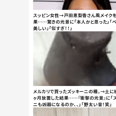
スッピン女性→戸田恵梨香さん風メイク
果……驚きの光景に「本人かと思った」「
美しい」「似すぎ！！」
メルカリで買ったズッキーニの種。→土に
ヶ月放置した結果……『衝撃の光景』に「
ニも凶器になるのか、、」「野太い音！笑」