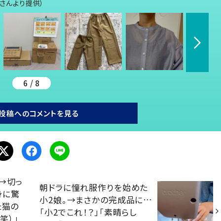
1さんより提供）
6 / 8
投稿へのコメントを見る
→切っ
朝ドラに憧れ服作りを始めた
身に驚
小2娘。→まさかの完成品に…
た猫の
「小2でこれ！？」「素晴らし
笑）」