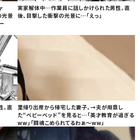
ャ
実家解体中…作業員に話しかけられた男性。直
の光景
後、目撃した衝撃の光景に…「えっ」
ー
性。直
里帰り出産から帰宅した妻子。→夫が用意し
た“ベビーベッド”を見ると…「英才教育が過ぎる
ww」「闘魂こめられてるわぁ～ww」