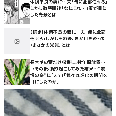
体調不良の妻に…夫「俺に全部任せろ」
しかし数時間後「なにこれ…」妻が目に
した光景とは
【続き】体調不良の妻に…夫「俺に全部
任せろ」しかしその後、妻が目を疑った
『まさかの光景』とは
長ネギの葉だけ収穫し、数年間放置…
→その後、掘り起こしてみた結果…“驚
愕の姿”に「え？」「我々は進化の瞬間を
目にしたのか」