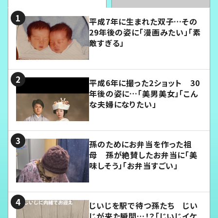
平成7年に生まれた双子…その
29年後の姿に「漫画みたい」「素
敵すぎる」
平成6年に撮った2ショット 30
年後の姿に…「美男美女」「こん
な夫婦になりたい」
孫のためにお弁当を作った祖
母 孫が絶賛したお弁当に「美
味しそう」「お弁当すごい」
じいじを駅で待つ孫たち じい
じが来た瞬間…！？「じいじイケ