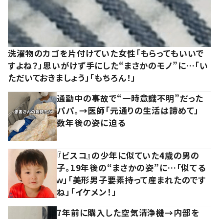
洗濯物のカゴを片付けていた女性「もらってもいいで
すよね？」思いがけず手にした“まさかのモノ”に…「い
ただいておきましょう」「もちろん！」
通勤中の事故で“一時意識不明”だった
パパ。→医師「元通りの生活は諦めて」
数年後の姿に迫る
『ビスコ』の少年に似ていた4歳の男の
子。19年後の“まさかの姿”に…「似てる
ｗ」「美形男子要素持って産まれたのです
ね」「イケメン！」
7年前に購入した空気清浄機→内部を