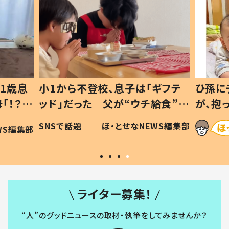
1歳息
小1から不登校、息子は「ギフテ
ひ孫に
「！？」
ッド」だった 父が“ウチ給食”を
が、抱
に「可愛
作り続ける理由とは #令和の親
「涙が
SNSで話題
ほ・とせなNEWS編集部
WS編集部
#令和の子
い」
ライター募集！
“人”のグッドニュースの取材・執筆をしてみませんか？