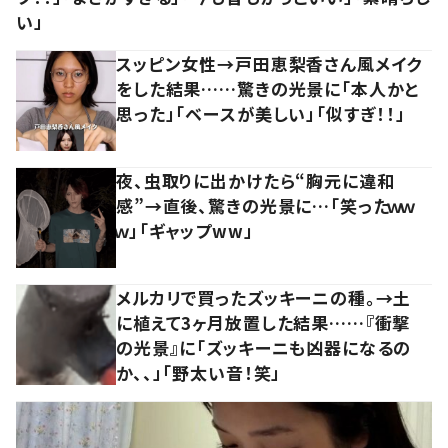
い」
スッピン女性→戸田恵梨香さん風メイク
をした結果……驚きの光景に「本人かと
思った」「ベースが美しい」「似すぎ！！」
夜、虫取りに出かけたら“胸元に違和
感”→直後、驚きの光景に…「笑ったｗｗ
ｗ」「ギャップww」
メルカリで買ったズッキーニの種。→土
に植えて3ヶ月放置した結果……『衝撃
の光景』に「ズッキーニも凶器になるの
か、、」「野太い音！笑」