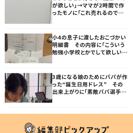
が欲しい」→ママが2時間で作
ったモノに「これ売れるので
は？」 「クオリティ高い！」
小4の息子に渡したおこづかい
明細書 その内容に「こういう
勉強小学校とかでして欲しい」
「社会勉強になりますね」の声
3歳になる娘のためにパパが作
った“誕生日用ドレス” その
出来上がりに「素敵パパ選手権
優勝」「パパさんカッコいい」の
声