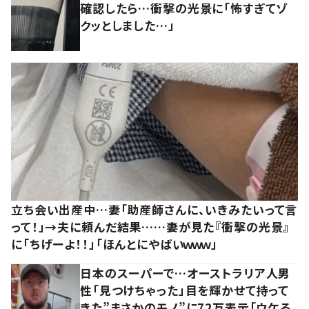
確認したら…衝撃の光景に「怖すぎてゾ
クッとしました…」
立ち会い出産中…妻「助産師さんに、いきみたいって言
って！」→夫に頼んだ結果……妻が見た『衝撃の光景』
に「ちげーよ！！」「ほんとにやばいｗｗｗ」
日本のスーパーで…オーストラリア人男
性「見つけちゃった」目を輝かせて持って
きた”まさかのモノ”に72万表示「ウケる