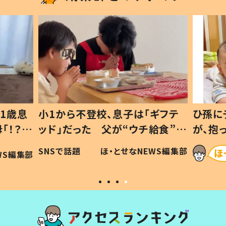
1歳息
小1から不登校、息子は「ギフテ
ひ孫に
「！？」
ッド」だった 父が“ウチ給食”を
が、抱
に「可愛
作り続ける理由とは #令和の親
「涙が
SNSで話題
ほ・とせなNEWS編集部
WS編集部
#令和の子
い」