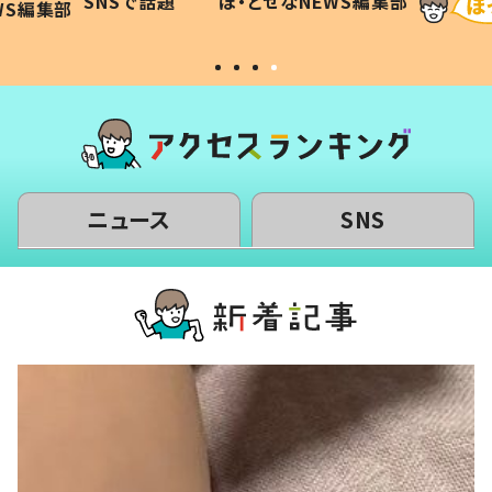
SNSで話題
ほ・とせなNEWS編集部
WS編集部
#令和の子
い」
ニュース
SNS