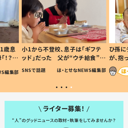
1歳息
小1から不登校、息子は「ギフテ
ひ孫に
「！？」
ッド」だった 父が“ウチ給食”を
が、抱
に「可愛
作り続ける理由とは #令和の親
「涙が
SNSで話題
ほ・とせなNEWS編集部
WS編集部
#令和の子
い」
ライター募集！
“人”のグッドニュースの取材・執筆をしてみませんか？