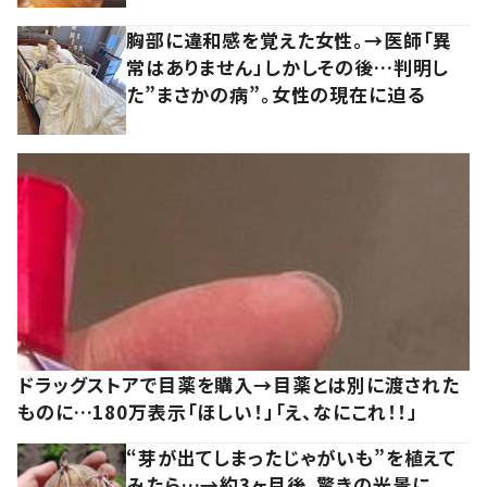
胸部に違和感を覚えた女性。→医師「異
常はありません」しかしその後…判明し
た”まさかの病”。女性の現在に迫る
ドラッグストアで目薬を購入→目薬とは別に渡された
ものに…180万表示「ほしい！」「え、なにこれ！！」
“芽が出てしまったじゃがいも”を植えて
みたら…→約3ヶ月後、驚きの光景に