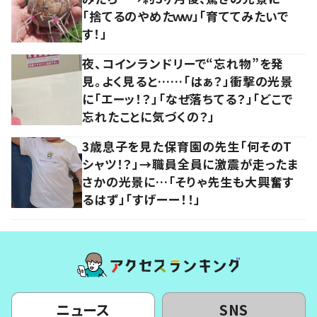
「捨てるのやめたｗｗ」「育ててみたいで
す！」
夜、コインランドリーで“忘れ物”を発
見。よく見ると……「はぁ？」衝撃の光景
に「エーッ！？」「なぜ落ちてる？」「どこで
忘れたことに気づくの？」
3歳息子を見た保育園の先生「何そのT
シャツ！？」→職員全員に激震が走ったま
さかの光景に…「そりゃ先生も大興奮す
るはず」「すげーー！！」
ニュース
SNS