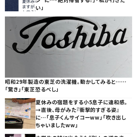
い」
昭和29年製造の東芝の洗濯機。動かしてみると……
「驚き」「東芝恐るべし」
夏休みの宿題をする小5息子に違和感。
→直後、母がみた『衝撃的すぎる姿』
に…「息子くんサイコーww」「吹き出し
ちゃいましたww」