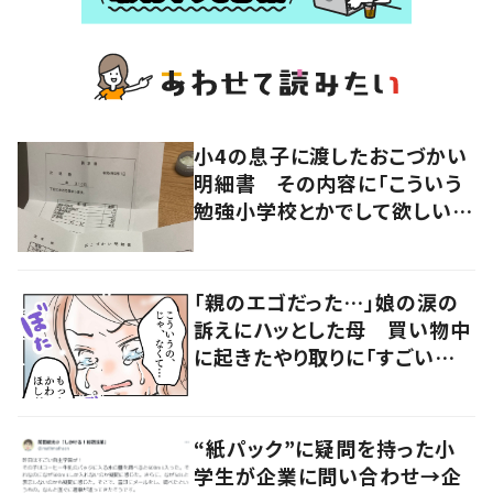
小4の息子に渡したおこづかい
明細書 その内容に「こういう
勉強小学校とかでして欲しい」
「社会勉強になりますね」の声
「親のエゴだった…」娘の涙の
訴えにハッとした母 買い物中
に起きたやり取りに「すごい分
かる」「改めて気付かされた」
“紙パック”に疑問を持った小
学生が企業に問い合わせ→企