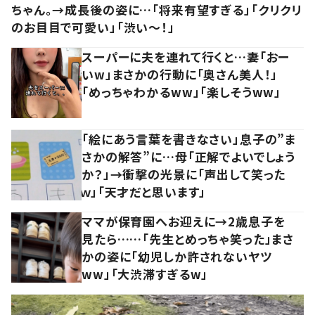
ちゃん。→成長後の姿に…「将来有望すぎる」「クリクリ
のお目目で可愛い」「渋い～！」
スーパーに夫を連れて行くと…妻「おー
いw」まさかの行動に「奥さん美人！」
「めっちゃわかるww」「楽しそうww」
「絵にあう言葉を書きなさい」息子の”ま
さかの解答”に…母「正解でよいでしょう
か？」→衝撃の光景に「声出して笑った
ｗ」「天才だと思います」
ママが保育園へお迎えに→2歳息子を
見たら……「先生とめっちゃ笑った」まさ
かの姿に「幼児しか許されないヤツ
ww」「大渋滞すぎるw」