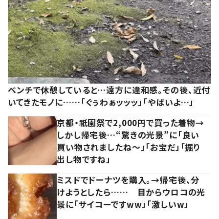
ベンチで休憩していると…遠方に違和感。その後、近付
いてきたモノに……「ぐぅわぁッッッ」「やばいよ…」
京都・祇園祭で2,000円で買った着物→
しかし帰宅後…“驚きの光景”に「良い
買い物されましたね～」「お宝だ」「掘り
出し物ですね」
ミスドでドーナツを購入。→帰宅後、分
けようとしたら…… 目からウロコの光
景に「サイコーですww」「激しいw」