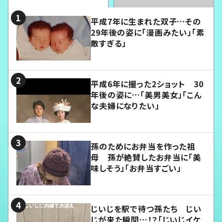
平成7年に生まれた双子…その
29年後の姿に「漫画みたい」「素
敵すぎる」
平成6年に撮った2ショット 30
年後の姿に…「美男美女」「こん
な夫婦になりたい」
孫のためにお弁当を作った祖
母 孫が絶賛したお弁当に「美
味しそう」「お弁当すごい」
じいじを駅で待つ孫たち じい
じが来た瞬間…！？「じいじイケ