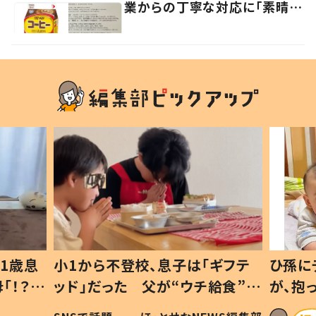
業からの丁寧な対応に「素晴ら
しい」の声
1歳息
小1から不登校、息子は「ギフテ
ひ孫に
「！？」
ッド」だった 父が“ウチ給食”を
が、抱
に「可愛
作り続ける理由とは #令和の親
「涙が