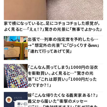
家で横になっていると、足にコチョコチョした感覚が。
よく見ると…「えぇ！？」驚きの光景に「無事でよかった」
出張で…列車の指定席を予約したら…
→“想定外の光景”に「びっくりするｗｗ」
「連れて行ってあげて笑」
「こんなん買ってしまう」1000円の浴衣
を衝動買い。よく見ると…“驚きの光
景”に「これは即買い」「1000円だった
のですか？！」
嫁「こんな帰りたくなる義実家ある！？」
義父から届いた“衝撃のメッセー
ジ”に…「絶対帰省する！」「私が行きた