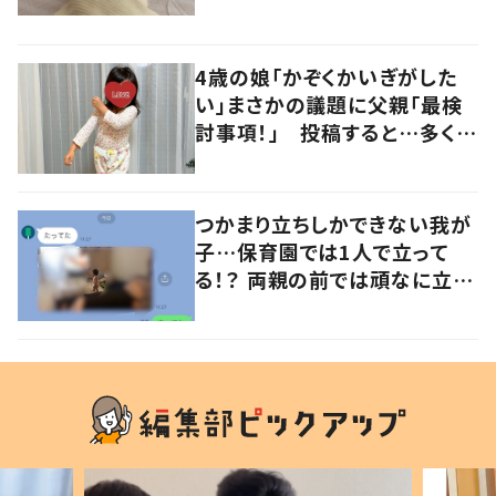
るよその気持ち」「うちの子も！」
の声
4歳の娘「かぞくかいぎがした
い」まさかの議題に父親「最検
討事項！」 投稿すると…多くの
意見が寄せられる！
つかまり立ちしかできない我が
子…保育園では1人で立って
る！？ 両親の前では頑なに立た
ない1歳児が可愛すぎる…！