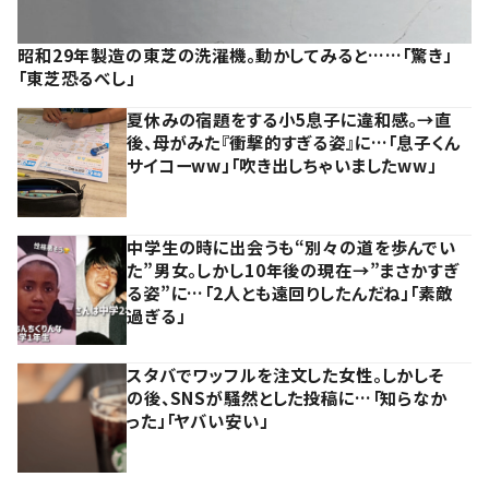
昭和29年製造の東芝の洗濯機。動かしてみると……「驚き」
「東芝恐るべし」
夏休みの宿題をする小5息子に違和感。→直
後、母がみた『衝撃的すぎる姿』に…「息子くん
サイコーww」「吹き出しちゃいましたww」
中学生の時に出会うも“別々の道を歩んでい
た”男女。しかし10年後の現在→”まさかすぎ
る姿”に…「2人とも遠回りしたんだね」「素敵
過ぎる」
スタバでワッフルを注文した女性。しかしそ
の後、SNSが騒然とした投稿に…「知らなか
った」「ヤバい安い」