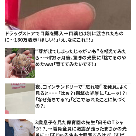
ドラッグストアで目薬を購入→目薬とは別に渡されたもの
に…180万表示「ほしい！」「え、なにこれ！！」
“芽が出てしまったじゃがいも”を植えてみた
ら…→約3ヶ月後、驚きの光景に「捨てるのや
めたｗｗ」「育ててみたいです！」
夜、コインランドリーで“忘れ物”を発見。よく
見ると……「はぁ？」衝撃の光景に「エーッ！？」
「なぜ落ちてる？」「どこで忘れたことに気づく
の？」
3歳息子を見た保育園の先生「何そのTシャ
ツ！？」→職員全員に激震が走ったまさかの光
景に…「そりゃ先生も大興奮するはず」「すげ