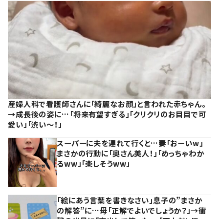
産婦人科で看護師さんに「綺麗なお顔」と言われた赤ちゃん。
→成長後の姿に…「将来有望すぎる」「クリクリのお目目で可
愛い」「渋い～！」
スーパーに夫を連れて行くと…妻「おーいw」
まさかの行動に「奥さん美人！」「めっちゃわか
るww」「楽しそうww」
「絵にあう言葉を書きなさい」息子の”まさか
の解答”に…母「正解でよいでしょうか？」→衝