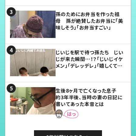
孫のためにお弁当を作った祖
母 孫が絶賛したお弁当に「美
味しそう」「お弁当すごい」
じいじを駅で待つ孫たち じい
じが来た瞬間…！？「じいじイケ
メン」「デレッデレ」「嬉しくて可
愛くてたまらない」「幸せになれ
る」
生後8ヶ月で亡くなった息子
約3年半後、当時の妻の日記に
書いてあった本音とは