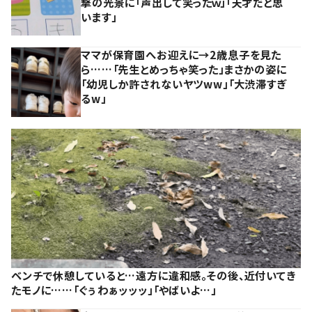
撃の光景に「声出して笑ったｗ」「天才だと思
います」
ママが保育園へお迎えに→2歳息子を見た
ら……「先生とめっちゃ笑った」まさかの姿に
「幼児しか許されないヤツww」「大渋滞すぎ
るw」
ベンチで休憩していると…遠方に違和感。その後、近付いてき
たモノに……「ぐぅわぁッッッ」「やばいよ…」