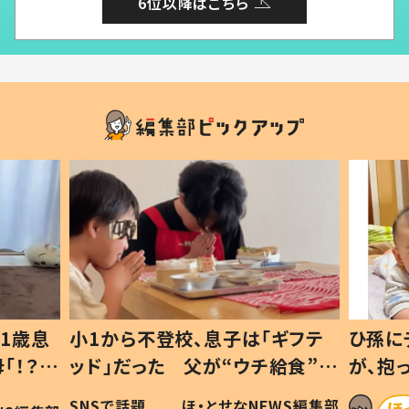
6位以降はこちら
1歳息
小1から不登校、息子は「ギフテ
ひ孫に
「！？」
ッド」だった 父が“ウチ給食”を
が、抱
に「可愛
作り続ける理由とは #令和の親
「涙が
SNSで話題
ほ・とせなNEWS編集部