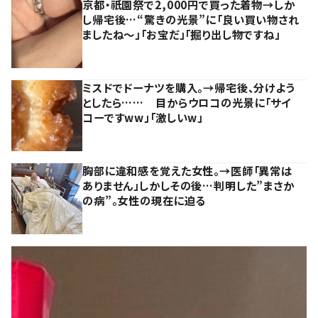
京都・祇園祭で2,000円で買った着物→しか
し帰宅後…“驚きの光景”に「良い買い物され
ましたね～」「お宝だ」「掘り出し物ですね」
ミスドでドーナツを購入。→帰宅後、分けよう
としたら…… 目からウロコの光景に「サイ
コーですww」「激しいw」
胸部に違和感を覚えた女性。→医師「異常は
ありません」しかしその後…判明した”まさか
の病”。女性の現在に迫る