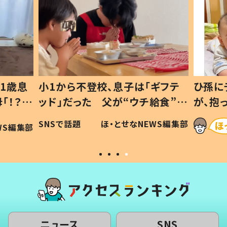
1歳息
小1から不登校、息子は「ギフテ
ひ孫に
「！？」
ッド」だった 父が“ウチ給食”を
が、抱
に「可愛
作り続ける理由とは #令和の親
「涙が
SNSで話題
ほ・とせなNEWS編集部
WS編集部
#令和の子
い」
ニュース
SNS