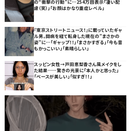
の“衝撃の行動”に…254万回表示「凄い配
慮（笑）」「お顔はかなり重症レベル」
『東京ストリートニュース！』に載っていたギャ
ル男。闘病を経て転身した現在の”まさかの
姿”に…「ギャップ！！」「まさかすぎる」「今も昔
もかっこいい」「素晴らしい」
スッピン女性→戸田恵梨香さん風メイクをし
た結果……驚きの光景に「本人かと思った」
「ベースが美しい」「似すぎ！！」