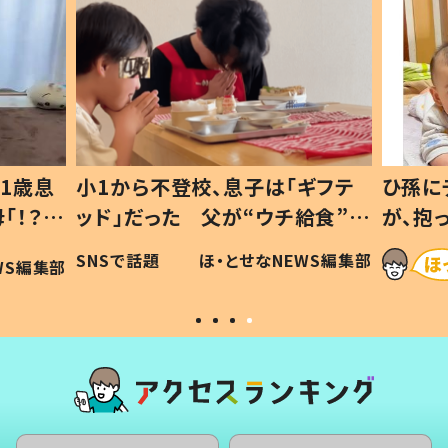
1歳息
小1から不登校、息子は「ギフテ
ひ孫に
「！？」
ッド」だった 父が“ウチ給食”を
が、抱
に「可愛
作り続ける理由とは #令和の親
「涙が
SNSで話題
ほ・とせなNEWS編集部
WS編集部
#令和の子
い」