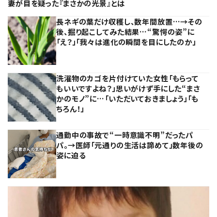
妻が目を疑った『まさかの光景』とは
長ネギの葉だけ収穫し、数年間放置…→その
後、掘り起こしてみた結果…“驚愕の姿”に
「え？」「我々は進化の瞬間を目にしたのか」
洗濯物のカゴを片付けていた女性「もらって
もいいですよね？」思いがけず手にした“まさ
かのモノ”に…「いただいておきましょう」「も
ちろん！」
通勤中の事故で“一時意識不明”だったパ
パ。→医師「元通りの生活は諦めて」数年後の
姿に迫る