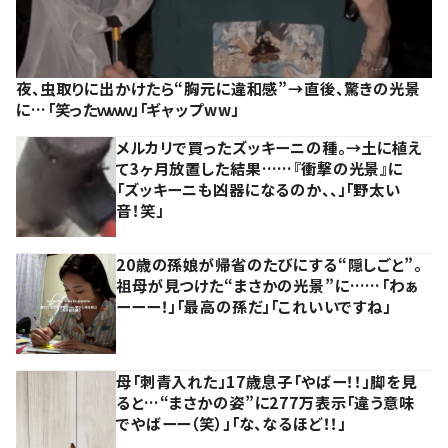
夜、虫取りに出かけたら“胸元に違和感”→直後、驚きの光景
に…「笑ったｗｗｗ」「ギャップww」
メルカリで買ったズッキーニの種。→土に植え
て3ヶ月放置した結果……『衝撃の光景』に
「ズッキーニも凶器になるのか、、」「野太い
音！笑」
20歳の孫娘が帰省のたびにする“隠しごと”。
祖母が見つけた“まさかの光景”に……「わぁ
ーーー！」「最高の孫だ」「これいいですね」
母「刺青入れた」17歳息子「やばー！！」脚を見
ると…“まさかの姿”に277万表示「違う意味
でやばーー（笑）」「な、なるほど！！」