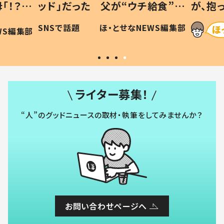
「！？」
ッド」だった 父が“ウチ給食”を
が、抱
に「可愛
作り続ける理由とは #令和の親
「涙が
SNSで話題
ほ・とせなNEWS編集部
WS編集部
#令和の子
い」
ライター募集！
“人”のグッドニュースの取材・執筆をしてみませんか？
お問い合わせページへ