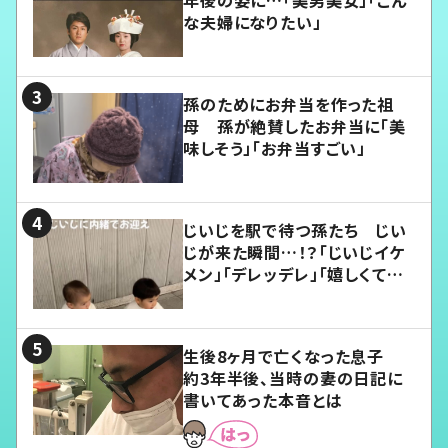
年後の姿に…「美男美女」「こん
な夫婦になりたい」
孫のためにお弁当を作った祖
母 孫が絶賛したお弁当に「美
味しそう」「お弁当すごい」
じいじを駅で待つ孫たち じい
じが来た瞬間…！？「じいじイケ
メン」「デレッデレ」「嬉しくて可
愛くてたまらない」「幸せになれ
る」
生後8ヶ月で亡くなった息子
約3年半後、当時の妻の日記に
書いてあった本音とは