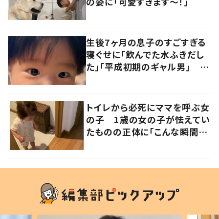
の姿に「可愛すぎます〜！」
生後7ヶ月の息子のすごすぎる
寝ぐせに「飲んでた水ふきだし
た」「平成初期のギャル男」 実
は遺伝が関係しており、祖父の
写真にも反響が
トイレから必死にママを呼ぶ女
の子 1歳の女の子が怯えてい
たものの正体に「こんな瞬間
が！？」「可愛いぃぃ！」の声