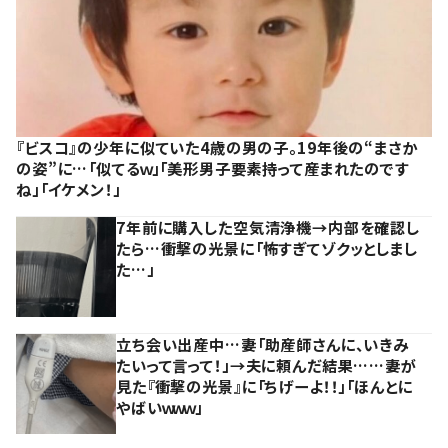
『ビスコ』の少年に似ていた4歳の男の子。19年後の“まさか
の姿”に…「似てるｗ」「美形男子要素持って産まれたのです
ね」「イケメン！」
7年前に購入した空気清浄機→内部を確認し
たら…衝撃の光景に「怖すぎてゾクッとしまし
た…」
立ち会い出産中…妻「助産師さんに、いきみ
たいって言って！」→夫に頼んだ結果……妻が
見た『衝撃の光景』に「ちげーよ！！」「ほんとに
やばいｗｗｗ」