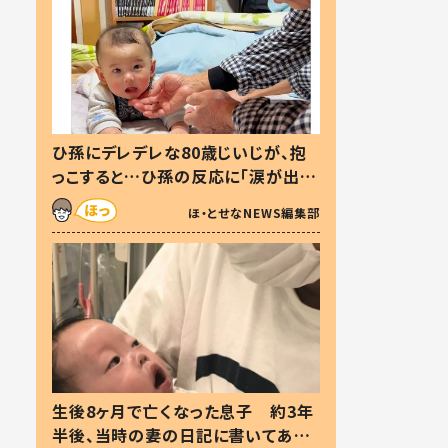
ひ孫にデレデレな80歳じいじが、抱
っこすると…ひ孫の反応に「涙が出ま
した」「可愛くて仕方ない」
ほ・とせなNEWS編集部
生後8ヶ月で亡くなった息子 約3年
半後、当時の妻の日記に書いてあっ