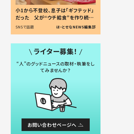
小1から不登校、息子は「ギフテッド」
だった 父が“ウチ給食”を作り続け
る理由とは #令和の親 #令和の子
SNSで話題
ほ・とせなNEWS編集部
ライター募集！
“人”のグッドニュースの取材・執筆をし
てみませんか？
お問い合わせページへ