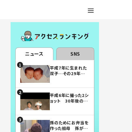
ニュース
SNS
平成7年に生まれた
双子…その29年後
の姿に「漫画みたい」
「素敵すぎる」
平成6年に撮った2シ
ョット 30年後の姿
に…「美男美女」「こ
んな夫婦になりた
い」
孫のためにお弁当を
作った祖母 孫が絶