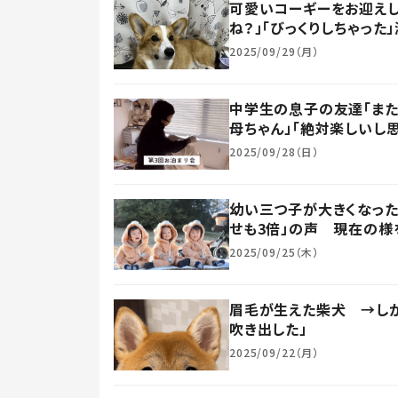
可愛いコーギーをお迎えし
ね？」「びっくりしちゃっ
2025/09/29（月）
中学生の息子の友達「また
母ちゃん」「絶対楽しいし思
2025/09/28（日）
幼い三つ子が大きくなった
せも3倍」の声 現在の様
2025/09/25（木）
眉毛が生えた柴犬 →しか
吹き出した」
2025/09/22（月）