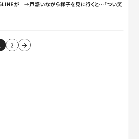
らLINEが →戸惑いながら様子を見に行くと…「つい笑
1
2