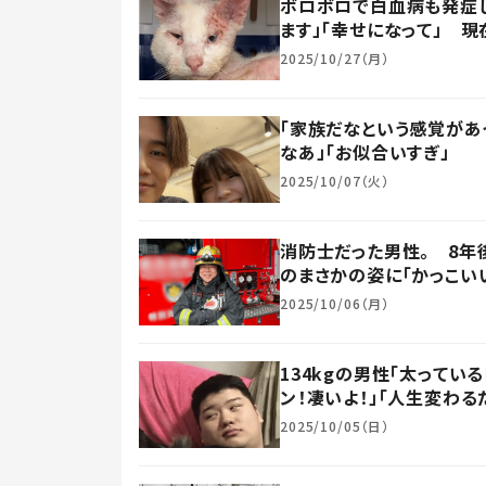
ボロボロで白血病も発症し
ます」「幸せになって」 
2025/10/27（月）
「家族だなという感覚があ
なあ」「お似合いすぎ」
2025/10/07（火）
消防士だった男性。 8年
のまさかの姿に「かっこい
2025/10/06（月）
134kgの男性「太ってい
ン！凄いよ！」「人生変わる
2025/10/05（日）