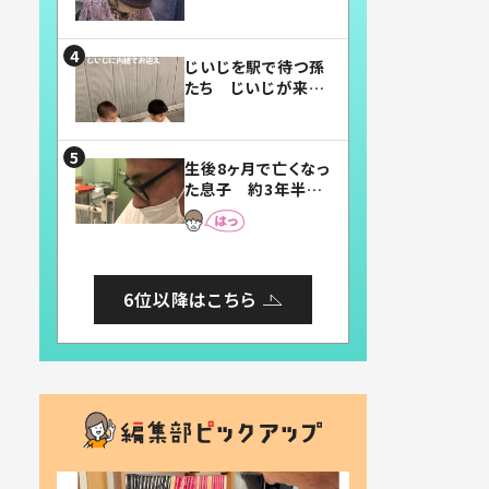
賛したお弁当に「美
味しそう」「お弁当す
ごい」
じいじを駅で待つ孫
たち じいじが来た
瞬間…！？「じいじイ
ケメン」「デレッデレ」
「嬉しくて可愛くてた
生後8ヶ月で亡くなっ
まらない」「幸せにな
た息子 約3年半
れる」
後、当時の妻の日記
に書いてあった本音
とは
6位以降はこちら