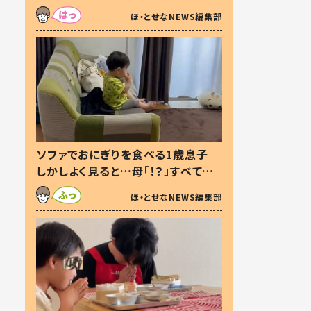
た本音とは
ほ・とせなNEWS編集部
ソファでおにぎりを食べる1歳息子
しかしよく見ると…母「！？」すべてを
察した母の投稿に「可愛いから許
ほ・とせなNEWS編集部
す！」「現行犯〜」