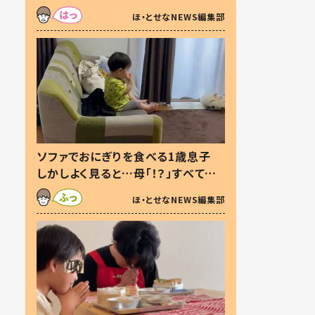
た本音とは
ほ・とせなNEWS編集部
ソファでおにぎりを食べる1歳息子
しかしよく見ると…母「！？」すべてを
察した母の投稿に「可愛いから許
ほ・とせなNEWS編集部
す！」「現行犯〜」