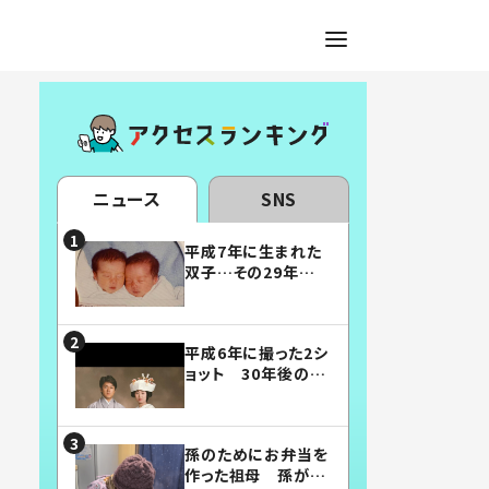
ニュース
SNS
平成7年に生まれた
双子…その29年後
の姿に「漫画みたい」
「素敵すぎる」
平成6年に撮った2シ
ョット 30年後の姿
に…「美男美女」「こ
んな夫婦になりた
い」
孫のためにお弁当を
作った祖母 孫が絶