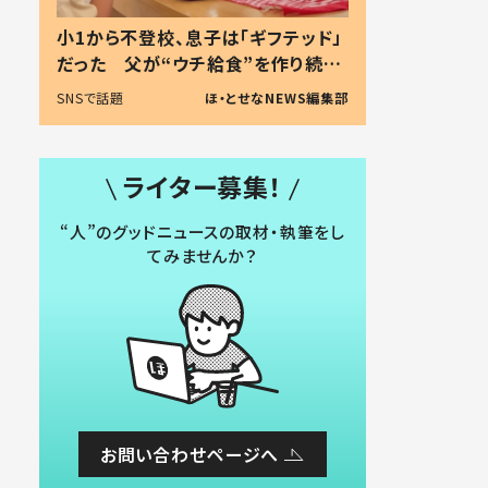
小1から不登校、息子は「ギフテッド」
だった 父が“ウチ給食”を作り続け
る理由とは #令和の親 #令和の子
SNSで話題
ほ・とせなNEWS編集部
ライター募集！
“人”のグッドニュースの取材・執筆をし
てみませんか？
お問い合わせページへ