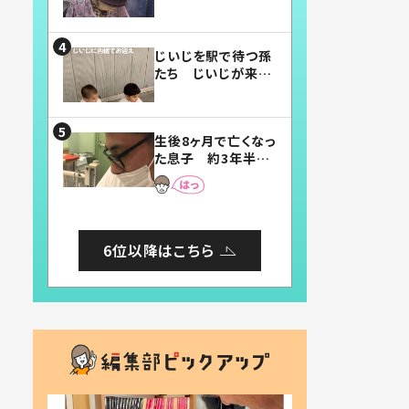
賛したお弁当に「美
味しそう」「お弁当す
ごい」
じいじを駅で待つ孫
たち じいじが来た
瞬間…！？「じいじイ
ケメン」「デレッデレ」
「嬉しくて可愛くてた
生後8ヶ月で亡くなっ
まらない」「幸せにな
た息子 約3年半
れる」
後、当時の妻の日記
に書いてあった本音
とは
6位以降はこちら