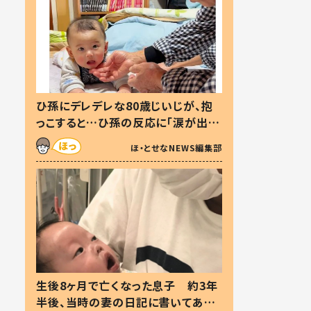
ひ孫にデレデレな80歳じいじが、抱
っこすると…ひ孫の反応に「涙が出ま
した」「可愛くて仕方ない」
ほ・とせなNEWS編集部
生後8ヶ月で亡くなった息子 約3年
半後、当時の妻の日記に書いてあっ