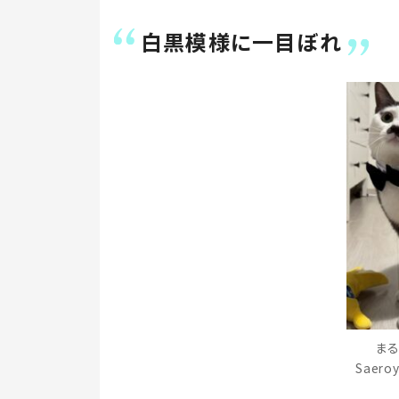
白黒模様に一目ぼれ
まる
Saero