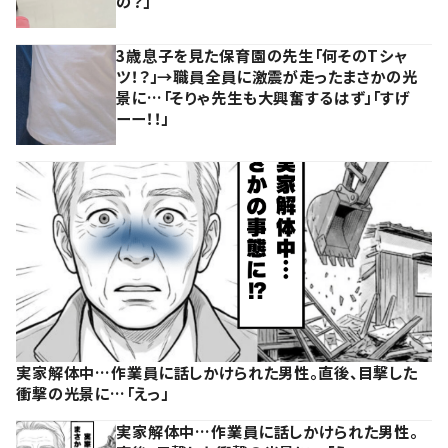
の？」
3歳息子を見た保育園の先生「何そのTシャ
ツ！？」→職員全員に激震が走ったまさかの光
景に…「そりゃ先生も大興奮するはず」「すげ
ーー！！」
実家解体中…作業員に話しかけられた男性。直後、目撃した
衝撃の光景に…「えっ」
実家解体中…作業員に話しかけられた男性。