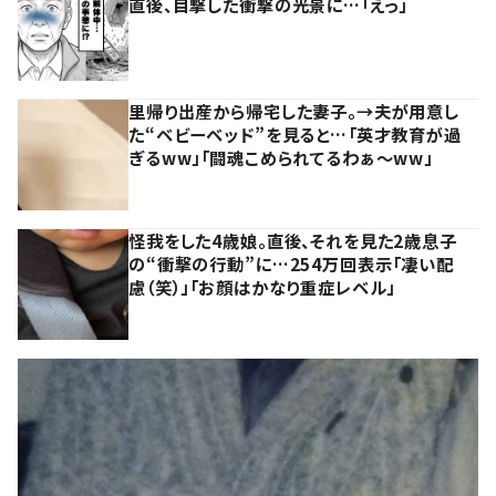
直後、目撃した衝撃の光景に…「えっ」
里帰り出産から帰宅した妻子。→夫が用意し
た“ベビーベッド”を見ると…「英才教育が過
ぎるww」「闘魂こめられてるわぁ～ww」
怪我をした4歳娘。直後、それを見た2歳息子
の“衝撃の行動”に…254万回表示「凄い配
慮（笑）」「お顔はかなり重症レベル」