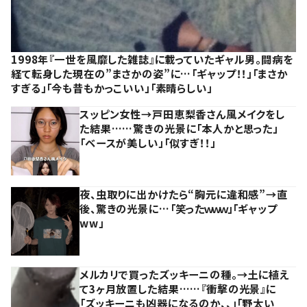
1998年『一世を風靡した雑誌』に載っていたギャル男。闘病を
経て転身した現在の”まさかの姿”に…「ギャップ！！」「まさか
すぎる」「今も昔もかっこいい」「素晴らしい」
スッピン女性→戸田恵梨香さん風メイクをし
た結果……驚きの光景に「本人かと思った」
「ベースが美しい」「似すぎ！！」
夜、虫取りに出かけたら“胸元に違和感”→直
後、驚きの光景に…「笑ったｗｗｗ」「ギャップ
ww」
メルカリで買ったズッキーニの種。→土に植え
て3ヶ月放置した結果……『衝撃の光景』に
「ズッキーニも凶器になるのか、、」「野太い