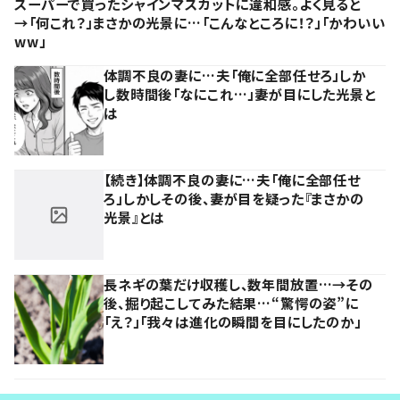
スーパーで買ったシャインマスカットに違和感。よく見ると
→「何これ？」まさかの光景に…「こんなところに！？」「かわいい
ww」
体調不良の妻に…夫「俺に全部任せろ」しか
し数時間後「なにこれ…」妻が目にした光景と
は
【続き】体調不良の妻に…夫「俺に全部任せ
ろ」しかしその後、妻が目を疑った『まさかの
光景』とは
長ネギの葉だけ収穫し、数年間放置…→その
後、掘り起こしてみた結果…“驚愕の姿”に
「え？」「我々は進化の瞬間を目にしたのか」