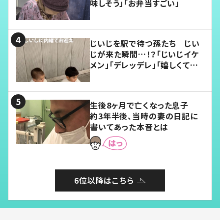
味しそう」「お弁当すごい」
じいじを駅で待つ孫たち じい
じが来た瞬間…！？「じいじイケ
メン」「デレッデレ」「嬉しくて可
愛くてたまらない」「幸せになれ
る」
生後8ヶ月で亡くなった息子
約3年半後、当時の妻の日記に
書いてあった本音とは
6位以降はこちら