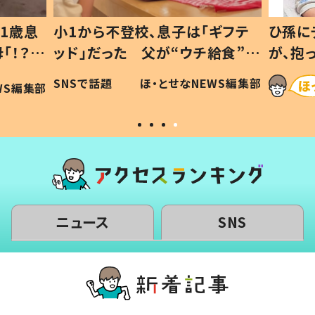
1歳息
小1から不登校、息子は「ギフテ
ひ孫に
「！？」
ッド」だった 父が“ウチ給食”を
が、抱
に「可愛
作り続ける理由とは #令和の親
「涙が
SNSで話題
ほ・とせなNEWS編集部
WS編集部
#令和の子
い」
ニュース
SNS