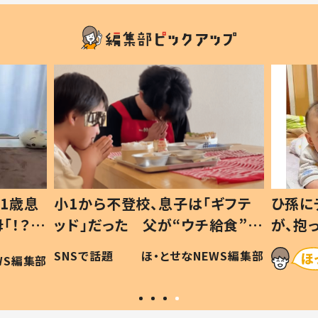
1歳息
小1から不登校、息子は「ギフテ
ひ孫に
「！？」
ッド」だった 父が“ウチ給食”を
が、抱
に「可愛
作り続ける理由とは #令和の親
「涙が
SNSで話題
ほ・とせなNEWS編集部
WS編集部
#令和の子
い」