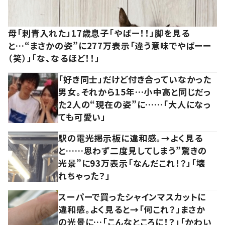
母「刺青入れた」17歳息子「やばー！！」脚を見る
と…“まさかの姿”に277万表示「違う意味でやばーー
（笑）」「な、なるほど！！」
「好き同士」だけど付き合っていなかった
男女。それから15年…小中高と同じだっ
た2人の“現在の姿”に……「大人になっ
ても可愛い」
駅の電光掲示板に違和感。→よく見る
と……思わず二度見してしまう”驚きの
光景”に93万表示「なんだこれ！？」「壊
れちゃった？」
スーパーで買ったシャインマスカットに
違和感。よく見ると→「何これ？」まさか
の光景に…「こんなところに！？」「かわい