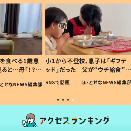
1歳息
小1から不登校、息子は「ギフテ
ひ孫に
「！？」
ッド」だった 父が“ウチ給食”を
が、抱
に「可愛
作り続ける理由とは #令和の親
「涙が
SNSで話題
ほ・とせなNEWS編集部
WS編集部
#令和の子
い」