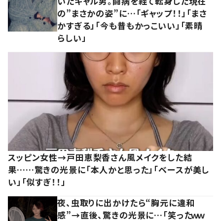
いたギャル男。闘病を経て転身した現在
の”まさかの姿”に…「ギャップ！！」「まさ
かすぎる」「今も昔もかっこいい」「素晴
らしい」
スッピン女性→戸田恵梨香さん風メイクをした結
果……驚きの光景に「本人かと思った」「ベースが美し
い」「似すぎ！！」
夜、虫取りに出かけたら“胸元に違和
感”→直後、驚きの光景に…「笑ったｗｗ