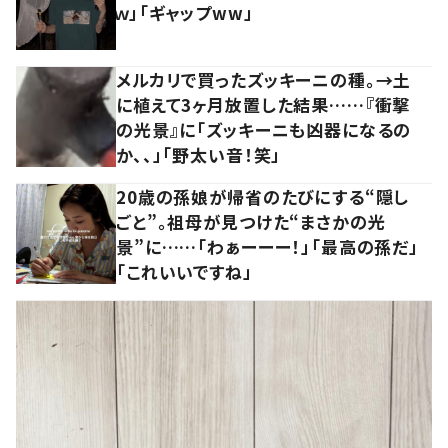
ｗ」「ギャップww」
メルカリで買ったズッキーニの種。→土
に植えて3ヶ月放置した結果……『衝撃
の光景』に「ズッキーニも凶器になるの
か、、」「野太い音！笑」
20歳の孫娘が帰省のたびにする“隠し
ごと”。祖母が見つけた“まさかの光
景”に……「わぁーーー！」「最高の孫だ」
「これいいですね」