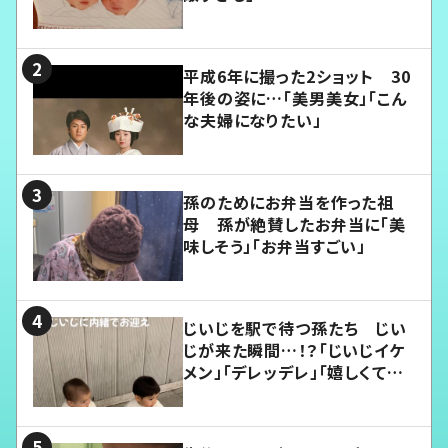
平成6年に撮った2ショット 30
年後の姿に…「美男美女」「こん
な夫婦になりたい」
孫のためにお弁当を作った祖
母 孫が絶賛したお弁当に「美
味しそう」「お弁当すごい」
じいじを駅で待つ孫たち じい
じが来た瞬間…！？「じいじイケ
メン」「デレッデレ」「嬉しくて可
愛くてたまらない」「幸せになれ
る」