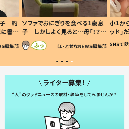
1歳息
小1から不登校、息子は「ギフテ
ひ孫に
「！？」
ッド」だった 父が“ウチ給食”を
が、抱
に「可愛
作り続ける理由とは #令和の親
「涙が
SNSで話題
ほ・とせなNEWS編集部
WS編集部
#令和の子
い」
ライター募集！
“人”のグッドニュースの取材・執筆をしてみませんか？