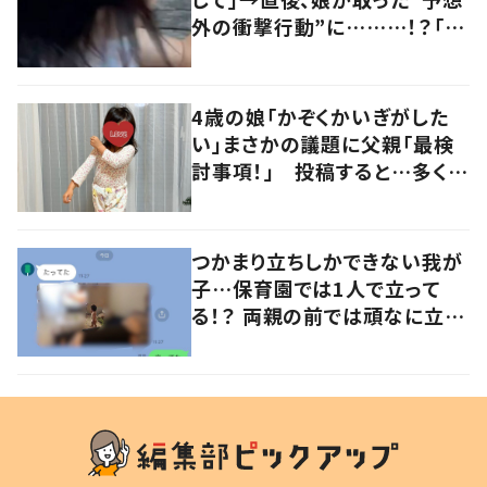
外の衝撃行動”に………！？「思
わず微笑んでしまいました」「可
愛らしい」
4歳の娘「かぞくかいぎがした
い」まさかの議題に父親「最検
討事項！」 投稿すると…多くの
意見が寄せられる！
つかまり立ちしかできない我が
子…保育園では1人で立って
る！？ 両親の前では頑なに立た
ない1歳児が可愛すぎる…！