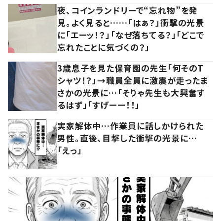
夜、コインランドリーで“忘れ物”を発
見。よく見ると……「はぁ？」衝撃の光景
に「エーッ！？」「なぜ落ちてる？」「どこで
忘れたことに気づくの？」
3歳息子を見た保育園の先生「何そのT
シャツ！？」→職員全員に激震が走ったま
さかの光景に…「そりゃ先生も大興奮す
るはず」「すげーー！！」
実家解体中…作業員に話しかけられた
男性。直後、目撃した衝撃の光景に…
「えっ」