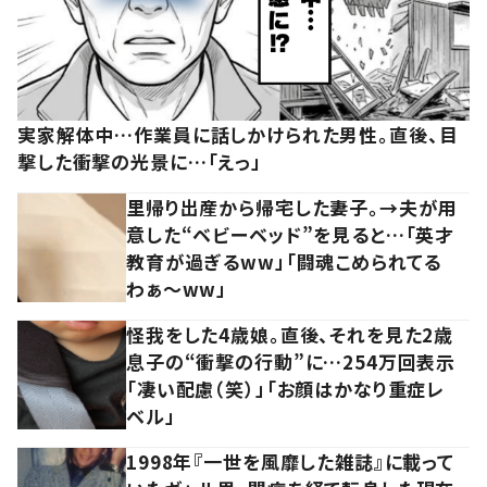
実家解体中…作業員に話しかけられた男性。直後、目
撃した衝撃の光景に…「えっ」
里帰り出産から帰宅した妻子。→夫が用
意した“ベビーベッド”を見ると…「英才
教育が過ぎるww」「闘魂こめられてる
わぁ～ww」
怪我をした4歳娘。直後、それを見た2歳
息子の“衝撃の行動”に…254万回表示
「凄い配慮（笑）」「お顔はかなり重症レ
ベル」
1998年『一世を風靡した雑誌』に載って