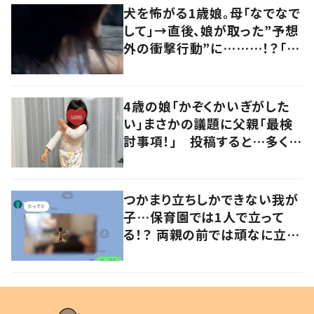
犬を怖がる1歳娘。母「なでなで
して」→直後、娘が取った”予想
外の衝撃行動”に………！？「思
わず微笑んでしまいました」「可
愛らしい」
4歳の娘「かぞくかいぎがした
い」まさかの議題に父親「最検
討事項！」 投稿すると…多くの
意見が寄せられる！
つかまり立ちしかできない我が
子…保育園では1人で立って
る！？ 両親の前では頑なに立た
ない1歳児が可愛すぎる…！