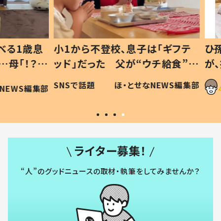
1歳息
小1から不登校、息子は「ギフテ
ひ孫に
「！？」
ッド」だった 父が“ウチ給食”を
が、抱
に「可愛
作り続ける理由とは #令和の親
「涙が
SNSで話題
ほ・とせなNEWS編集部
WS編集部
#令和の子
い」
ライター募集！
“人”のグッドニュースの取材・執筆をしてみませんか？