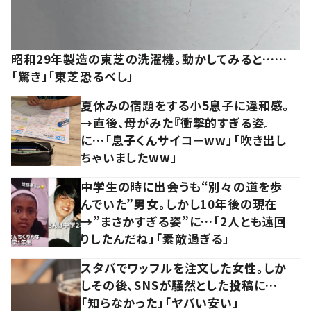
昭和29年製造の東芝の洗濯機。動かしてみると……
「驚き」「東芝恐るべし」
夏休みの宿題をする小5息子に違和感。
→直後、母がみた『衝撃的すぎる姿』
に…「息子くんサイコーww」「吹き出し
ちゃいましたww」
中学生の時に出会うも“別々の道を歩
んでいた”男女。しかし10年後の現在
→”まさかすぎる姿”に…「2人とも遠回
りしたんだね」「素敵過ぎる」
スタバでワッフルを注文した女性。しか
しその後、SNSが騒然とした投稿に…
「知らなかった」「ヤバい安い」