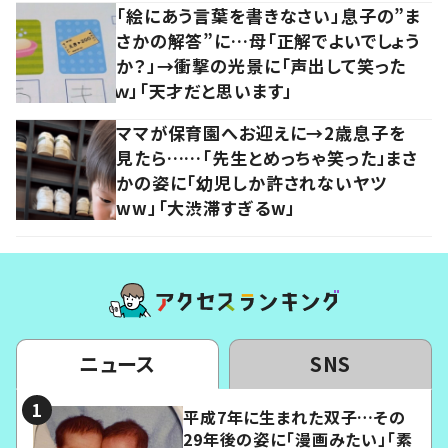
「絵にあう言葉を書きなさい」息子の”ま
さかの解答”に…母「正解でよいでしょう
か？」→衝撃の光景に「声出して笑った
ｗ」「天才だと思います」
ママが保育園へお迎えに→2歳息子を
見たら……「先生とめっちゃ笑った」まさ
かの姿に「幼児しか許されないヤツ
ww」「大渋滞すぎるw」
ニュース
SNS
平成7年に生まれた双子…その
29年後の姿に「漫画みたい」「素