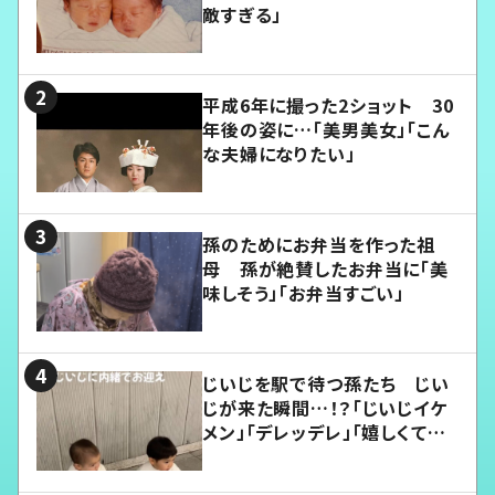
敵すぎる」
平成6年に撮った2ショット 30
年後の姿に…「美男美女」「こん
な夫婦になりたい」
孫のためにお弁当を作った祖
母 孫が絶賛したお弁当に「美
味しそう」「お弁当すごい」
じいじを駅で待つ孫たち じい
じが来た瞬間…！？「じいじイケ
メン」「デレッデレ」「嬉しくて可
愛くてたまらない」「幸せになれ
る」