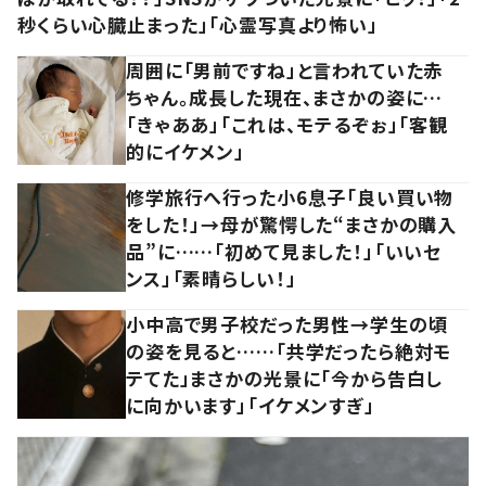
秒くらい心臓止まった」「心霊写真より怖い」
周囲に「男前ですね」と言われていた赤
ちゃん。成長した現在、まさかの姿に…
「きゃああ」「これは、モテるぞぉ」「客観
的にイケメン」
修学旅行へ行った小6息子「良い買い物
をした！」→母が驚愕した“まさかの購入
品”に……「初めて見ました！」「いいセ
ンス」「素晴らしい！」
小中高で男子校だった男性→学生の頃
の姿を見ると……「共学だったら絶対モ
テてた」まさかの光景に「今から告白し
に向かいます」「イケメンすぎ」