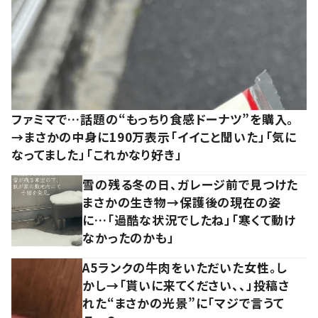
ファミマで…話題の“もっちり食感ドーナツ”を購入。
→まさかの中身に190万表示「イイこと聞いた」「気に
なってました」「これかなり好き」
雪の残る冬の日、ガレージ前で見つけた
まさかの生き物→保護後の現在の姿
に…「過酷な状況でしたね」「寒くて動け
なかったのかも」
A5ランクの牛肉をいただいた女性。し
かし→「貰いに来てください、、」投稿さ
れた“まさかの光景”に「マジで言うて