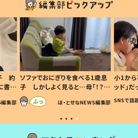
1歳息
小1から不登校、息子は「ギフテ
ひ孫に
「！？」
ッド」だった 父が“ウチ給食”を
が、抱
に「可愛
作り続ける理由とは #令和の親
「涙が
SNSで話題
ほ・とせなNEWS編集部
WS編集部
#令和の子
い」