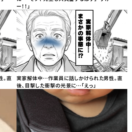
ー！！」
性。直
実家解体中…作業員に話しかけられた男性。直
後、目撃した衝撃の光景に…「えっ」