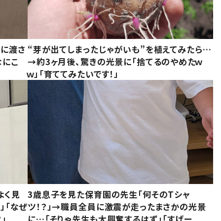
別に渡さ
“芽が出てしまったじゃがいも”を植えてみたら…
なにこ
→約3ヶ月後、驚きの光景に「捨てるのやめたｗ
ｗ」「育ててみたいです！」
よく見
3歳息子を見た保育園の先生「何そのTシャ
」「なぜ
ツ！？」→職員全員に激震が走ったまさかの光景
」
に…「そりゃ先生も大興奮するはず」「すげー