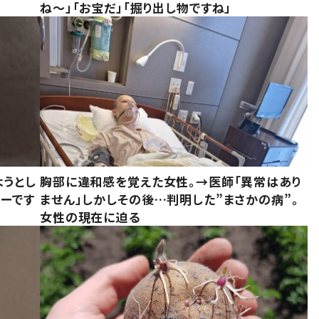
ね～」「お宝だ」「掘り出し物ですね」
ようとし
胸部に違和感を覚えた女性。→医師「異常はあり
ーです
ません」しかしその後…判明した”まさかの病”。
女性の現在に迫る