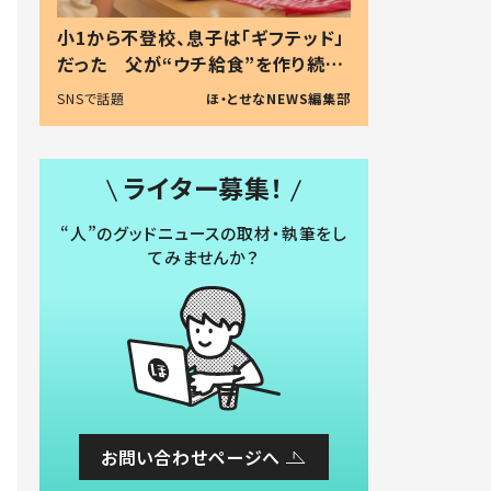
小1から不登校、息子は「ギフテッド」
だった 父が“ウチ給食”を作り続け
る理由とは #令和の親 #令和の子
SNSで話題
ほ・とせなNEWS編集部
ライター募集！
“人”のグッドニュースの取材・執筆をし
てみませんか？
お問い合わせページへ