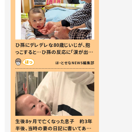
ひ孫にデレデレな80歳じいじが、抱
っこすると…ひ孫の反応に「涙が出ま
した」「可愛くて仕方ない」
ほ・とせなNEWS編集部
生後8ヶ月で亡くなった息子 約3年
半後、当時の妻の日記に書いてあっ