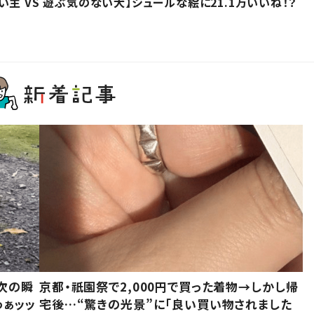
主 VS 遊ぶ気のない犬】シュールな絵に21.1万いいね！？
次の瞬
京都・祇園祭で2,000円で買った着物→しかし帰
わぁッッ
宅後…“驚きの光景”に「良い買い物されました