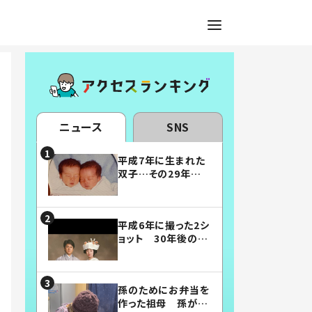
ニュース
SNS
平成7年に生まれた
双子…その29年後
の姿に「漫画みたい」
「素敵すぎる」
平成6年に撮った2シ
ョット 30年後の姿
に…「美男美女」「こ
んな夫婦になりた
い」
孫のためにお弁当を
作った祖母 孫が絶