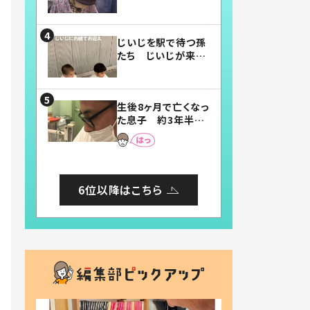
賛したお弁当に「美
味しそう」「お弁当す
ごい」
じいじを駅で待つ孫
たち じいじが来た
瞬間…！？「じいじイ
ケメン」「デレッデレ」
「嬉しくて可愛くてた
生後8ヶ月で亡くなっ
まらない」「幸せにな
た息子 約3年半
れる」
後、当時の妻の日記
に書いてあった本音
とは
6位以降はこちら