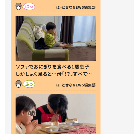
た本音とは
ほ・とせなNEWS編集部
ソファでおにぎりを食べる1歳息子
しかしよく見ると…母「！？」すべてを
察した母の投稿に「可愛いから許
ほ・とせなNEWS編集部
す！」「現行犯〜」