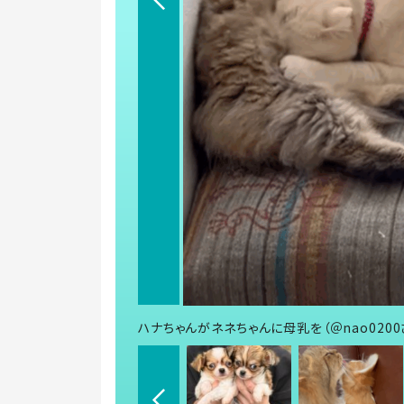
ハナちゃんがネネちゃんに母乳を（＠nao020