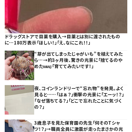
ドラッグストアで目薬を購入→目薬とは別に渡されたもの
に…180万表示「ほしい！」「え、なにこれ！！」
“芽が出てしまったじゃがいも”を植えてみた
ら…→約3ヶ月後、驚きの光景に「捨てるのや
めたｗｗ」「育ててみたいです！」
夜、コインランドリーで“忘れ物”を発見。よく
見ると……「はぁ？」衝撃の光景に「エーッ！？」
「なぜ落ちてる？」「どこで忘れたことに気づく
の？」
3歳息子を見た保育園の先生「何そのTシャ
ツ！？」→職員全員に激震が走ったまさかの光