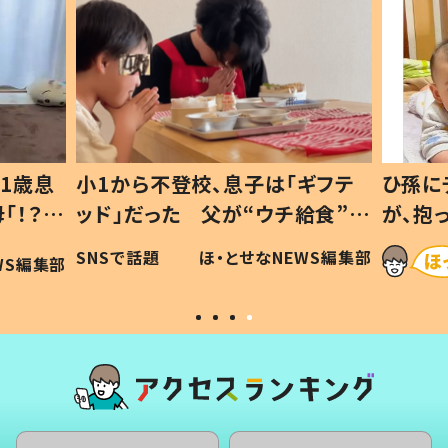
1歳息
小1から不登校、息子は「ギフテ
ひ孫に
「！？」
ッド」だった 父が“ウチ給食”を
が、抱
に「可愛
作り続ける理由とは #令和の親
「涙が
SNSで話題
ほ・とせなNEWS編集部
WS編集部
#令和の子
い」