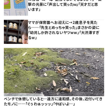
撃の光景に「声出して笑ったｗ」「天才だと思
います」
ママが保育園へお迎えに→2歳息子を見た
ら……「先生とめっちゃ笑った」まさかの姿に
「幼児しか許されないヤツww」「大渋滞すぎ
るw」
ベンチで休憩していると…遠方に違和感。その後、近付いてき
たモノに……「ぐぅわぁッッッ」「やばいよ…」