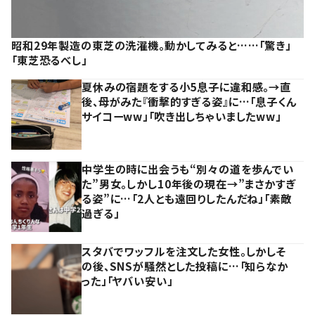
昭和29年製造の東芝の洗濯機。動かしてみると……「驚き」
「東芝恐るべし」
夏休みの宿題をする小5息子に違和感。→直
後、母がみた『衝撃的すぎる姿』に…「息子くん
サイコーww」「吹き出しちゃいましたww」
中学生の時に出会うも“別々の道を歩んでい
た”男女。しかし10年後の現在→”まさかすぎ
る姿”に…「2人とも遠回りしたんだね」「素敵
過ぎる」
スタバでワッフルを注文した女性。しかしそ
の後、SNSが騒然とした投稿に…「知らなか
った」「ヤバい安い」