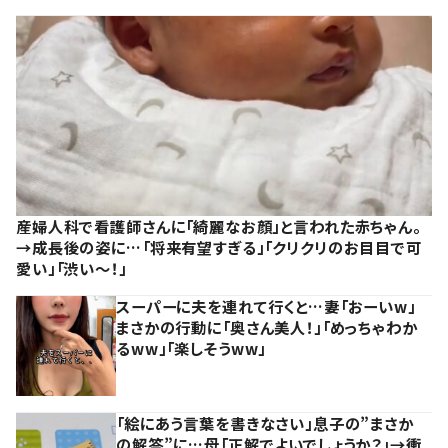
産婦人科で看護師さんに「綺麗なお顔」と言われた赤ちゃん。
→成長後の姿に…「将来有望すぎる」「クリクリのお目目で可
愛い」「渋い～！」
スーパーに夫を連れて行くと…妻「おーいw」
まさかの行動に「奥さん美人！」「めっちゃわか
るww」「楽しそうww」
「絵にあう言葉を書きなさい」息子の”まさか
の解答”に…母「正解でよいでしょうか？」→衝