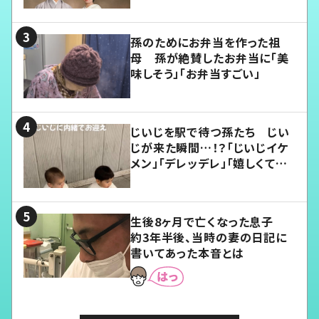
孫のためにお弁当を作った祖
母 孫が絶賛したお弁当に「美
味しそう」「お弁当すごい」
じいじを駅で待つ孫たち じい
じが来た瞬間…！？「じいじイケ
メン」「デレッデレ」「嬉しくて可
愛くてたまらない」「幸せになれ
る」
生後8ヶ月で亡くなった息子
約3年半後、当時の妻の日記に
書いてあった本音とは