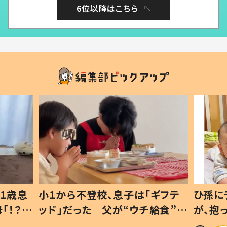
6位以降はこちら
1歳息
小1から不登校、息子は「ギフテ
ひ孫に
「！？」
ッド」だった 父が“ウチ給食”を
が、抱
に「可愛
作り続ける理由とは #令和の親
「涙が