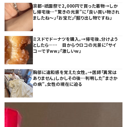
京都・祇園祭で2,000円で買った着物→しか
し帰宅後…“驚きの光景”に「良い買い物され
ましたね～」「お宝だ」「掘り出し物ですね」
ミスドでドーナツを購入。→帰宅後、分けよう
としたら…… 目からウロコの光景に「サイ
コーですww」「激しいw」
胸部に違和感を覚えた女性。→医師「異常は
ありません」しかしその後…判明した”まさか
の病”。女性の現在に迫る