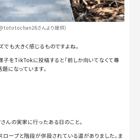
ototochan26さんより提供）
ズでも大きく感じるものですよね。
歩く様子をTikTokに投稿すると「前しか向いてなくて尊
話題になっています。
マさんの実家に行ったある日のこと。
、スロープと階段が併設されている道がありました。ま