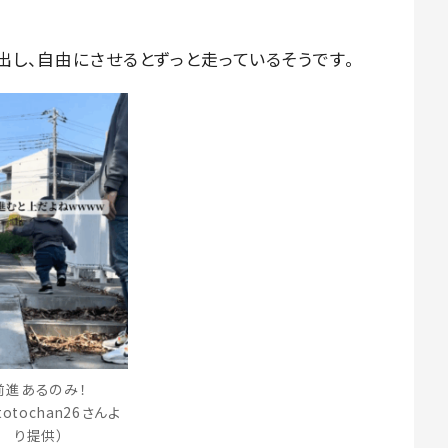
を出し、自由にさせるとずっと走っているそうです。
前進あるのみ！
totochan26さんよ
り提供）