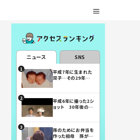
ニュース
SNS
平成7年に生まれた
双子…その29年後
の姿に「漫画みたい」
「素敵すぎる」
平成6年に撮った2シ
ョット 30年後の姿
に…「美男美女」「こ
んな夫婦になりた
い」
孫のためにお弁当を
作った祖母 孫が絶