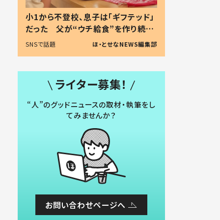
小1から不登校、息子は「ギフテッド」
だった 父が“ウチ給食”を作り続け
る理由とは #令和の親 #令和の子
SNSで話題
ほ・とせなNEWS編集部
ライター募集！
“人”のグッドニュースの取材・執筆をし
てみませんか？
お問い合わせページへ