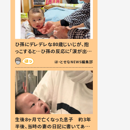
ひ孫にデレデレな80歳じいじが、抱
っこすると…ひ孫の反応に「涙が出ま
した」「可愛くて仕方ない」
ほ・とせなNEWS編集部
生後8ヶ月で亡くなった息子 約3年
半後、当時の妻の日記に書いてあっ