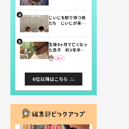
賛したお弁当に「美
味しそう」「お弁当す
ごい」
じいじを駅で待つ孫
たち じいじが来た
瞬間…！？「じいじイ
ケメン」「デレッデレ」
「嬉しくて可愛くてた
生後8ヶ月で亡くなっ
まらない」「幸せにな
た息子 約3年半
れる」
後、当時の妻の日記
に書いてあった本音
とは
6位以降はこちら