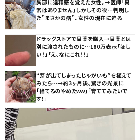
胸部に違和感を覚えた女性。→医師「異
常はありません」しかしその後…判明し
た”まさかの病”。女性の現在に迫る
ドラッグストアで目薬を購入→目薬とは
別に渡されたものに…180万表示「ほし
い！」「え、なにこれ！！」
“芽が出てしまったじゃがいも”を植えて
みたら…→約3ヶ月後、驚きの光景に
「捨てるのやめたｗｗ」「育ててみたいで
す！」