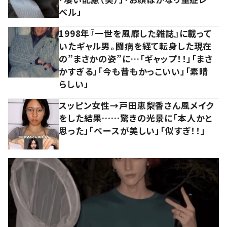
ベル」
1998年『一世を風靡した雑誌』に載って
いたギャル男。闘病を経て転身した現在
の”まさかの姿”に…「ギャップ！！」「まさ
かすぎる」「今も昔もかっこいい」「素晴
らしい」
スッピン女性→戸田恵梨香さん風メイク
をした結果……驚きの光景に「本人かと
思った」「ベースが美しい」「似すぎ！！」