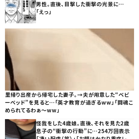
男性。直後、目撃した衝撃の光景に…
「えっ」
里帰り出産から帰宅した妻子。→夫が用意した“ベビ
ーベッド”を見ると…「英才教育が過ぎるww」「闘魂こ
められてるわぁ～ww」
怪我をした4歳娘。直後、それを見た2歳
息子の“衝撃の行動”に…254万回表示
「凄い配慮（笑）」「お顔はかなり重症レ