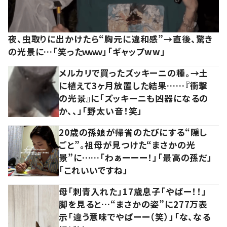
夜、虫取りに出かけたら“胸元に違和感”→直後、驚き
の光景に…「笑ったｗｗｗ」「ギャップww」
メルカリで買ったズッキーニの種。→土
に植えて3ヶ月放置した結果……『衝撃
の光景』に「ズッキーニも凶器になるの
か、、」「野太い音！笑」
20歳の孫娘が帰省のたびにする“隠し
ごと”。祖母が見つけた“まさかの光
景”に……「わぁーーー！」「最高の孫だ」
「これいいですね」
母「刺青入れた」17歳息子「やばー！！」
脚を見ると…“まさかの姿”に277万表
示「違う意味でやばーー（笑）」「な、なる