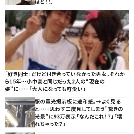
ほど！！」
「好き同士」だけど付き合っていなかった男女。それか
ら15年…小中高と同じだった2人の“現在の
姿”に……「大人になっても可愛い」
駅の電光掲示板に違和感。→よく見る
と……思わず二度見してしまう”驚きの
光景”に93万表示「なんだこれ！？」「壊
れちゃった？」