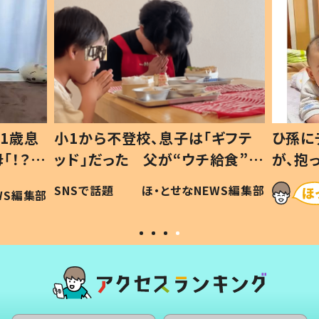
1歳息
小1から不登校、息子は「ギフテ
ひ孫に
「！？」
ッド」だった 父が“ウチ給食”を
が、抱
に「可愛
作り続ける理由とは #令和の親
「涙が
SNSで話題
ほ・とせなNEWS編集部
WS編集部
#令和の子
い」