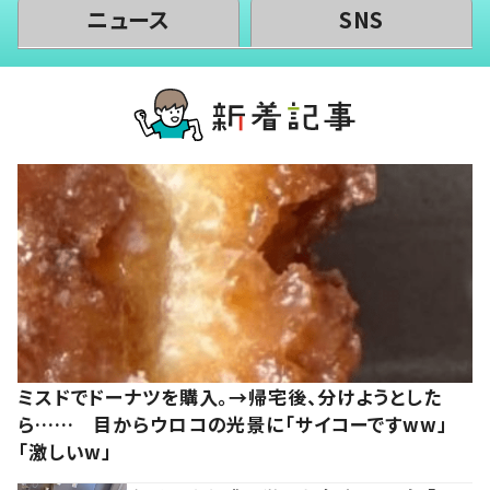
ニュース
SNS
ミスドでドーナツを購入。→帰宅後、分けようとした
ら…… 目からウロコの光景に「サイコーですww」
「激しいw」