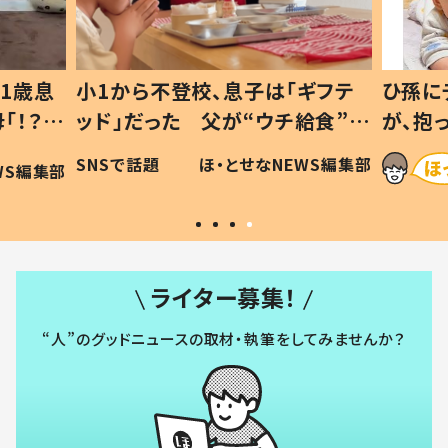
1歳息
小1から不登校、息子は「ギフテ
ひ孫に
「！？」
ッド」だった 父が“ウチ給食”を
が、抱
に「可愛
作り続ける理由とは #令和の親
「涙が
SNSで話題
ほ・とせなNEWS編集部
WS編集部
#令和の子
い」
ライター募集！
“人”のグッドニュースの取材・執筆をしてみませんか？