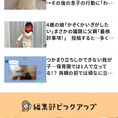
→その後の息子の行動に「わか
るよその気持ち」「うちの子も！」
の声
4歳の娘「かぞくかいぎがした
い」まさかの議題に父親「最検
討事項！」 投稿すると…多くの
意見が寄せられる！
つかまり立ちしかできない我が
子…保育園では1人で立って
る！？ 両親の前では頑なに立た
ない1歳児が可愛すぎる…！