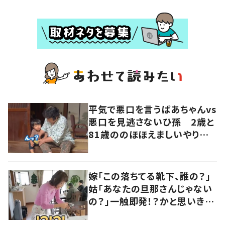
平気で悪口を言うばあちゃんvs
悪口を見逃さないひ孫 2歳と
81歳ののほほえましいやり取り
に「口悪いけど可愛い」の声
嫁「この落ちてる靴下、誰の？」
姑「あなたの旦那さんじゃない
の？」一触即発！？かと思いき
や…持ち主が判明し「声だして