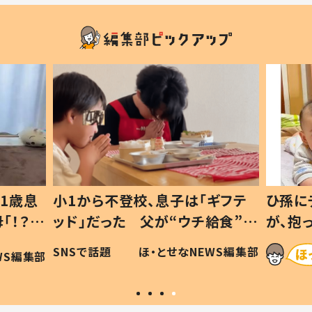
1歳息
小1から不登校、息子は「ギフテ
ひ孫に
「！？」
ッド」だった 父が“ウチ給食”を
が、抱
に「可愛
作り続ける理由とは #令和の親
「涙が
SNSで話題
ほ・とせなNEWS編集部
WS編集部
#令和の子
い」