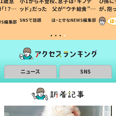
1歳息
小1から不登校、息子は「ギフテ
ひ孫に
「！？」
ッド」だった 父が“ウチ給食”を
が、抱
に「可愛
作り続ける理由とは #令和の親
「涙が
SNSで話題
ほ・とせなNEWS編集部
WS編集部
#令和の子
い」
ニュース
SNS