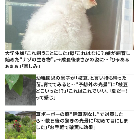
大学生娘「これ飼うことにした」母「これはなに？」娘が飼育し
始めた“ナゾの生き物”。→成長後まさかの姿に…「ひゃあぁ
ぁぁぁ」「楽しみ」
幼稚園児の息子が「枝豆」と言い持ち帰った
苗。育ててみると…“予想外の光景”に「枝豆
どこいった！？」「これはこれでいい」「夏だー！
って感じ」
草ボーボーの庭“除草剤なし”で対策した
ら…数日後の驚きの光景に「初めて目にしま
した」「お手軽で確実に効果」