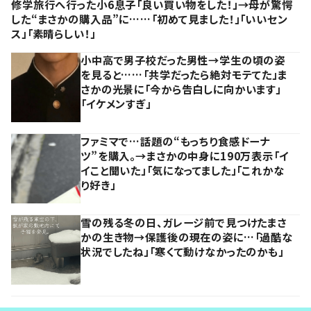
修学旅行へ行った小6息子「良い買い物をした！」→母が驚愕
した“まさかの購入品”に……「初めて見ました！」「いいセン
ス」「素晴らしい！」
小中高で男子校だった男性→学生の頃の姿
を見ると……「共学だったら絶対モテてた」ま
さかの光景に「今から告白しに向かいます」
「イケメンすぎ」
ファミマで…話題の“もっちり食感ドーナ
ツ”を購入。→まさかの中身に190万表示「イ
イこと聞いた」「気になってました」「これかな
り好き」
雪の残る冬の日、ガレージ前で見つけたまさ
かの生き物→保護後の現在の姿に…「過酷な
状況でしたね」「寒くて動けなかったのかも」