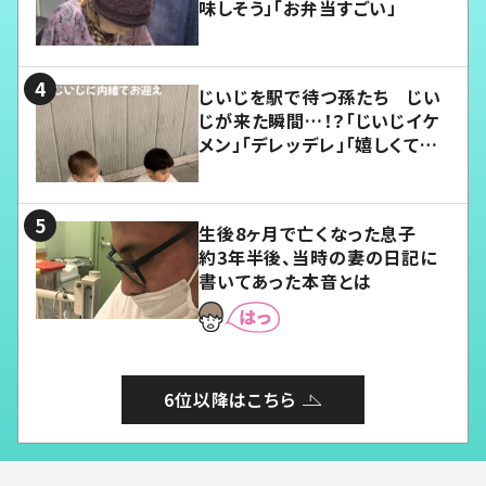
味しそう」「お弁当すごい」
じいじを駅で待つ孫たち じい
じが来た瞬間…！？「じいじイケ
メン」「デレッデレ」「嬉しくて可
愛くてたまらない」「幸せになれ
る」
生後8ヶ月で亡くなった息子
約3年半後、当時の妻の日記に
書いてあった本音とは
6位以降はこちら