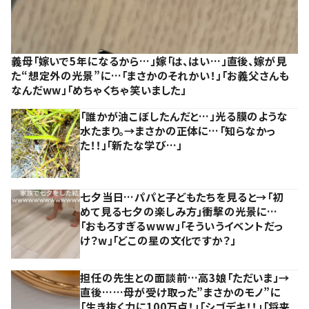
義母「嫁いで5年になるから…」嫁「は、はい…」直後、嫁が見
た“想定外の光景”に…「まさかのそれかい！」「お義父さんも
なんだww」「めちゃくちゃ笑いました」
「誰かが油こぼしたんだと…」光る膜のような
水たまり。→まさかの正体に…「知らなかっ
た！！」「新たな学び…」
七夕当日…パパと子どもたちを見ると→「初
めて見る七夕の楽しみ方」衝撃の光景に…
「おもろすぎるwww」「そういうイベントだっ
け？w」「どこの星の文化ですか？」
担任の先生との面談前…高3娘「ただいま」→
直後……母が受け取った”まさかのモノ”に
「生き抜く力に100万点！」「シゴデキ！！」「将来