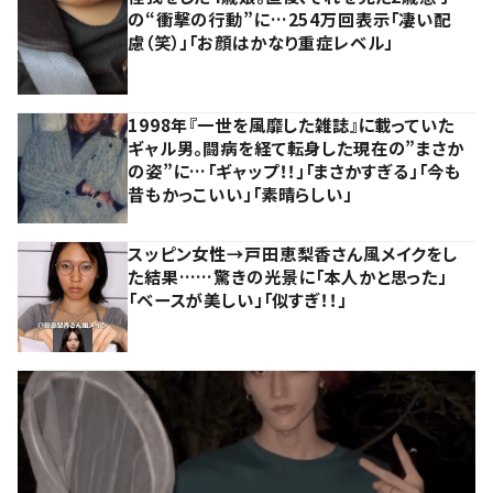
の“衝撃の行動”に…254万回表示「凄い配
慮（笑）」「お顔はかなり重症レベル」
1998年『一世を風靡した雑誌』に載っていた
ギャル男。闘病を経て転身した現在の”まさか
の姿”に…「ギャップ！！」「まさかすぎる」「今も
昔もかっこいい」「素晴らしい」
スッピン女性→戸田恵梨香さん風メイクをし
た結果……驚きの光景に「本人かと思った」
「ベースが美しい」「似すぎ！！」