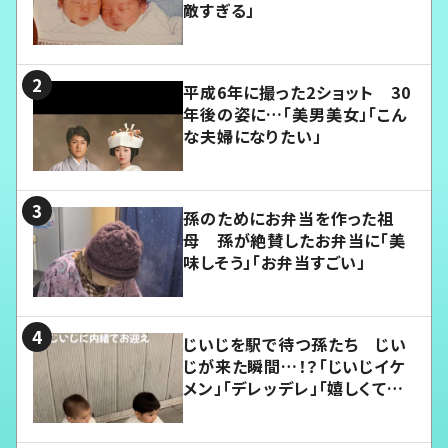
敵すぎる」
平成6年に撮った2ショット 30
年後の姿に…「美男美女」「こん
な夫婦になりたい」
孫のためにお弁当を作った祖
母 孫が絶賛したお弁当に「美
味しそう」「お弁当すごい」
じいじを駅で待つ孫たち じい
じが来た瞬間…！？「じいじイケ
メン」「デレッデレ」「嬉しくて可
愛くてたまらない」「幸せになれ
る」