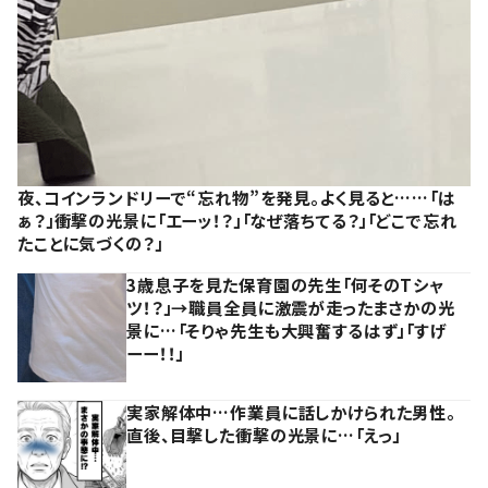
夜、コインランドリーで“忘れ物”を発見。よく見ると……「は
ぁ？」衝撃の光景に「エーッ！？」「なぜ落ちてる？」「どこで忘れ
たことに気づくの？」
3歳息子を見た保育園の先生「何そのTシャ
ツ！？」→職員全員に激震が走ったまさかの光
景に…「そりゃ先生も大興奮するはず」「すげ
ーー！！」
実家解体中…作業員に話しかけられた男性。
直後、目撃した衝撃の光景に…「えっ」