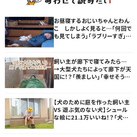
お昼寝するおじいちゃんとわん
こ しかしよく見ると…「何回で
も見てしまう」「ラブリーすぎ」の
声
飼い主が廊下で寝てみたら…
→大型犬たちによって廊下が天
国に！？「羨ましい」「幸せそう」
の声
【犬のために庭を作った飼い主
VS 遊ぶ気のない犬】シュール
な絵に21.1万いいね！？「犬の
強い意志を感じる」