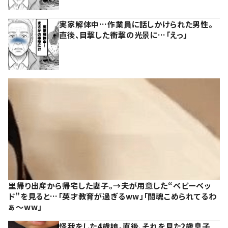
実家解体中…作業員に話しかけられた男性。
直後、目撃した衝撃の光景に…「えっ」
里帰り出産から帰宅した妻子。→夫が用意した“ベビーベッ
ド”を見ると…「英才教育が過ぎるww」「闘魂こめられてるわ
ぁ～ww」
怪我をした4歳娘。直後、それを見た2歳息子