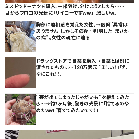
ミスドでドーナツを購入。→帰宅後、分けようとしたら……
目からウロコの光景に「サイコーですww」「激しいw」
胸部に違和感を覚えた女性。→医師「異常は
ありません」しかしその後…判明した”まさか
の病”。女性の現在に迫る
ドラッグストアで目薬を購入→目薬とは別に
渡されたものに…180万表示「ほしい！」「え、
なにこれ！！」
“芽が出てしまったじゃがいも”を植えてみた
ら…→約3ヶ月後、驚きの光景に「捨てるのや
めたｗｗ」「育ててみたいです！」