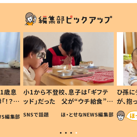
1歳息
小1から不登校、息子は「ギフテ
ひ孫に
「！？」
ッド」だった 父が“ウチ給食”を
が、抱
に「可愛
作り続ける理由とは #令和の親
「涙が
SNSで話題
ほ・とせなNEWS編集部
WS編集部
#令和の子
い」