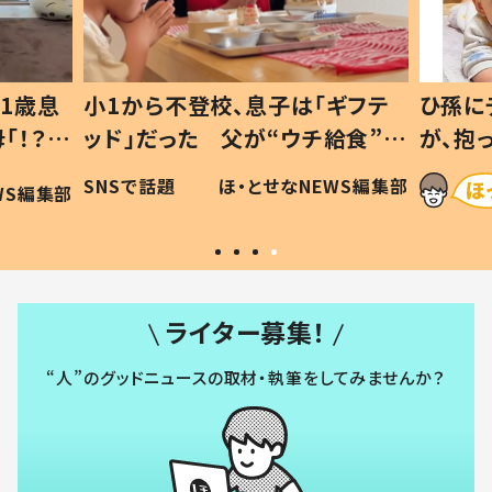
1歳息
小1から不登校、息子は「ギフテ
ひ孫に
「！？」
ッド」だった 父が“ウチ給食”を
が、抱
に「可愛
作り続ける理由とは #令和の親
「涙が
SNSで話題
ほ・とせなNEWS編集部
WS編集部
#令和の子
い」
ライター募集！
“人”のグッドニュースの取材・執筆をしてみませんか？