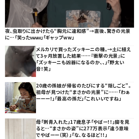
夜、虫取りに出かけたら“胸元に違和感”→直後、驚きの光景
に…「笑ったｗｗｗ」「ギャップww」
メルカリで買ったズッキーニの種。→土に植え
て3ヶ月放置した結果……『衝撃の光景』に
「ズッキーニも凶器になるのか、、」「野太い
音！笑」
20歳の孫娘が帰省のたびにする“隠しごと”。
祖母が見つけた“まさかの光景”に……「わぁ
ーーー！」「最高の孫だ」「これいいですね」
母「刺青入れた」17歳息子「やばー！！」脚を見
ると…“まさかの姿”に277万表示「違う意味
でやばーー（笑）」「な、なるほど！！」