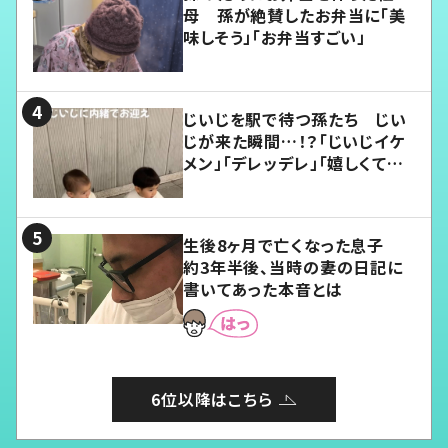
母 孫が絶賛したお弁当に「美
味しそう」「お弁当すごい」
じいじを駅で待つ孫たち じい
じが来た瞬間…！？「じいじイケ
メン」「デレッデレ」「嬉しくて可
愛くてたまらない」「幸せになれ
る」
生後8ヶ月で亡くなった息子
約3年半後、当時の妻の日記に
書いてあった本音とは
6位以降はこちら