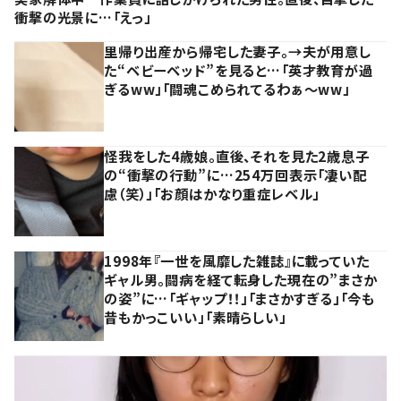
衝撃の光景に…「えっ」
里帰り出産から帰宅した妻子。→夫が用意し
た“ベビーベッド”を見ると…「英才教育が過
ぎるww」「闘魂こめられてるわぁ～ww」
怪我をした4歳娘。直後、それを見た2歳息子
の“衝撃の行動”に…254万回表示「凄い配
慮（笑）」「お顔はかなり重症レベル」
1998年『一世を風靡した雑誌』に載っていた
ギャル男。闘病を経て転身した現在の”まさか
の姿”に…「ギャップ！！」「まさかすぎる」「今も
昔もかっこいい」「素晴らしい」