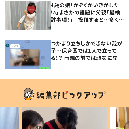
4歳の娘「かぞくかいぎがした
い」まさかの議題に父親「最検
討事項！」 投稿すると…多くの
意見が寄せられる！
つかまり立ちしかできない我が
子…保育園では1人で立って
る！？ 両親の前では頑なに立た
ない1歳児が可愛すぎる…！