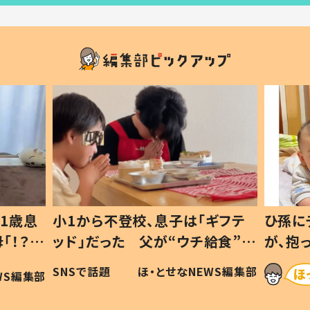
1歳息
小1から不登校、息子は「ギフテ
ひ孫に
「！？」
ッド」だった 父が“ウチ給食”を
が、抱
に「可愛
作り続ける理由とは #令和の親
「涙が
SNSで話題
ほ・とせなNEWS編集部
WS編集部
#令和の子
い」