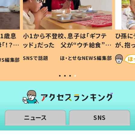
1歳息
小1から不登校、息子は「ギフテ
ひ孫に
「！？」
ッド」だった 父が“ウチ給食”を
が、抱
に「可愛
作り続ける理由とは #令和の親
「涙が
SNSで話題
ほ・とせなNEWS編集部
WS編集部
#令和の子
い」
ニュース
SNS