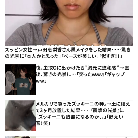
スッピン女性→戸田恵梨香さん風メイクをした結果……驚き
の光景に「本人かと思った」「ベースが美しい」「似すぎ！！」
夜、虫取りに出かけたら“胸元に違和感”→直
後、驚きの光景に…「笑ったｗｗｗ」「ギャップ
ww」
メルカリで買ったズッキーニの種。→土に植え
て3ヶ月放置した結果……『衝撃の光景』に
「ズッキーニも凶器になるのか、、」「野太い
音！笑」