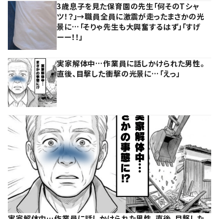
3歳息子を見た保育園の先生「何そのTシャ
ツ！？」→職員全員に激震が走ったまさかの光
景に…「そりゃ先生も大興奮するはず」「すげ
ーー！！」
実家解体中…作業員に話しかけられた男性。
直後、目撃した衝撃の光景に…「えっ」
実家解体中…作業員に話しかけられた男性。直後、目撃した