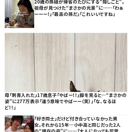
20歳の孫娘が帰省のたびにする“隠しごと”。
祖母が見つけた“まさかの光景”に……「わぁ
ーーー！」「最高の孫だ」「これいいですね」
母「刺青入れた」17歳息子「やばー！！」脚を見ると…“まさかの
姿”に277万表示「違う意味でやばーー（笑）」「な、なるほ
ど！！」
「好き同士」だけど付き合っていなかった男
女。それから15年…小中高と同じだった2人
の“現在の姿”に……「大人になっても可愛