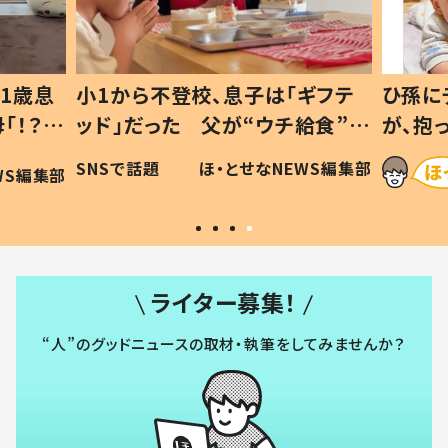
1歳息
小1から不登校、息子は「ギフテ
ひ孫に
「！？」
ッド」だった 父が“ウチ給食”を
が、抱
に「可愛
作り続ける理由とは #令和の親
「涙が
SNSで話題
ほ・とせなNEWS編集部
WS編集部
#令和の子
い」
ライター募集！
“人”のグッドニュースの取材・執筆をしてみませんか？