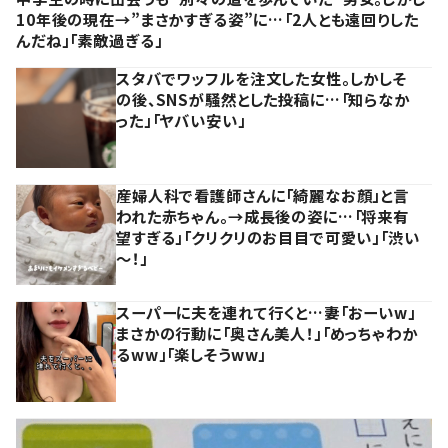
10年後の現在→”まさかすぎる姿”に…「2人とも遠回りした
んだね」「素敵過ぎる」
スタバでワッフルを注文した女性。しかしそ
の後、SNSが騒然とした投稿に…「知らなか
った」「ヤバい安い」
産婦人科で看護師さんに「綺麗なお顔」と言
われた赤ちゃん。→成長後の姿に…「将来有
望すぎる」「クリクリのお目目で可愛い」「渋い
～！」
スーパーに夫を連れて行くと…妻「おーいw」
まさかの行動に「奥さん美人！」「めっちゃわか
るww」「楽しそうww」