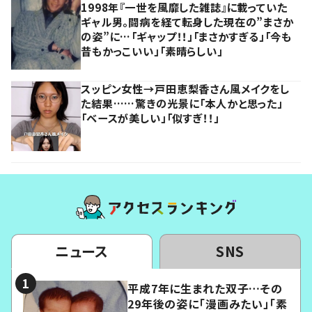
1998年『一世を風靡した雑誌』に載っていた
ギャル男。闘病を経て転身した現在の”まさか
の姿”に…「ギャップ！！」「まさかすぎる」「今も
昔もかっこいい」「素晴らしい」
スッピン女性→戸田恵梨香さん風メイクをし
た結果……驚きの光景に「本人かと思った」
「ベースが美しい」「似すぎ！！」
ニュース
SNS
平成7年に生まれた双子…その
29年後の姿に「漫画みたい」「素