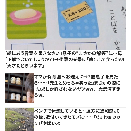
「絵にあう言葉を書きなさい」息子の”まさかの解答”に…母
「正解でよいでしょうか？」→衝撃の光景に「声出して笑ったｗ」
「天才だと思います」
ママが保育園へお迎えに→2歳息子を見た
ら……「先生とめっちゃ笑った」まさかの姿に
「幼児しか許されないヤツww」「大渋滞すぎ
るw」
ベンチで休憩していると…遠方に違和感。そ
の後、近付いてきたモノに……「ぐぅわぁッッ
ッ」「やばいよ…」