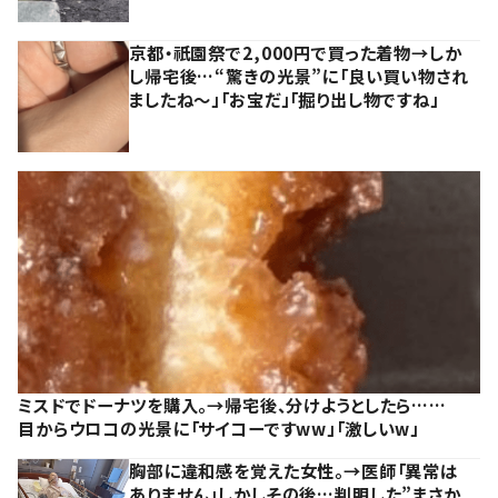
京都・祇園祭で2,000円で買った着物→しか
し帰宅後…“驚きの光景”に「良い買い物され
ましたね～」「お宝だ」「掘り出し物ですね」
ミスドでドーナツを購入。→帰宅後、分けようとしたら……
目からウロコの光景に「サイコーですww」「激しいw」
胸部に違和感を覚えた女性。→医師「異常は
ありません」しかしその後…判明した”まさか