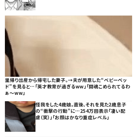
里帰り出産から帰宅した妻子。→夫が用意した“ベビーベッ
ド”を見ると…「英才教育が過ぎるww」「闘魂こめられてるわ
ぁ～ww」
怪我をした4歳娘。直後、それを見た2歳息子
の“衝撃の行動”に…254万回表示「凄い配
慮（笑）」「お顔はかなり重症レベル」