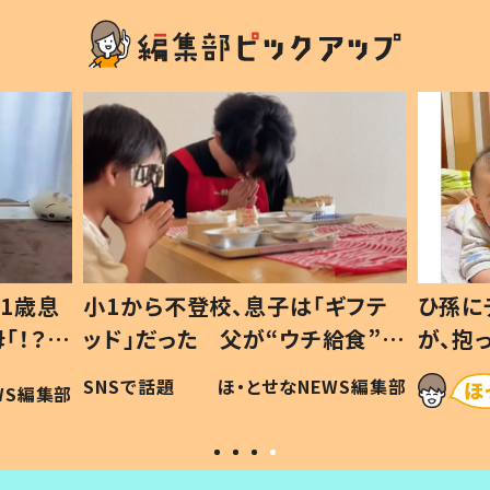
1歳息
小1から不登校、息子は「ギフテ
ひ孫に
「！？」
ッド」だった 父が“ウチ給食”を
が、抱
に「可愛
作り続ける理由とは #令和の親
「涙が
SNSで話題
ほ・とせなNEWS編集部
WS編集部
#令和の子
い」