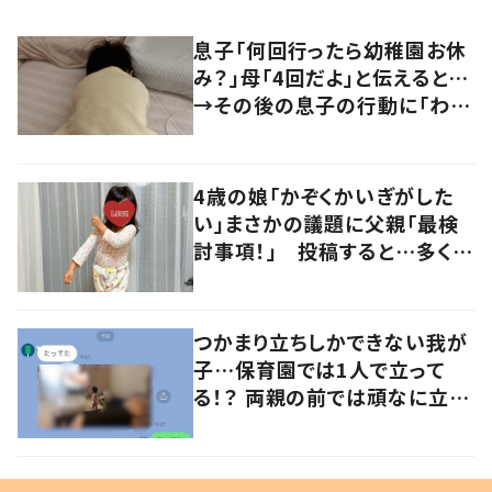
息子「何回行ったら幼稚園お休
み？」母「4回だよ」と伝えると…
→その後の息子の行動に「わか
るよその気持ち」「うちの子も！」
の声
4歳の娘「かぞくかいぎがした
い」まさかの議題に父親「最検
討事項！」 投稿すると…多くの
意見が寄せられる！
つかまり立ちしかできない我が
子…保育園では1人で立って
る！？ 両親の前では頑なに立た
ない1歳児が可愛すぎる…！