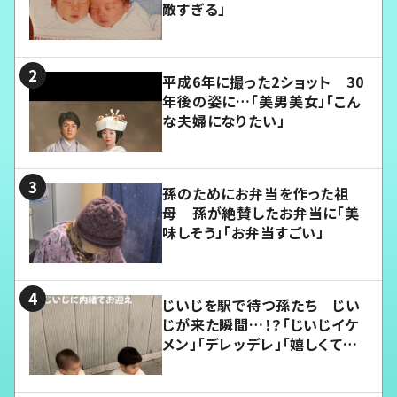
敵すぎる」
平成6年に撮った2ショット 30
年後の姿に…「美男美女」「こん
な夫婦になりたい」
孫のためにお弁当を作った祖
母 孫が絶賛したお弁当に「美
味しそう」「お弁当すごい」
じいじを駅で待つ孫たち じい
じが来た瞬間…！？「じいじイケ
メン」「デレッデレ」「嬉しくて可
愛くてたまらない」「幸せになれ
る」