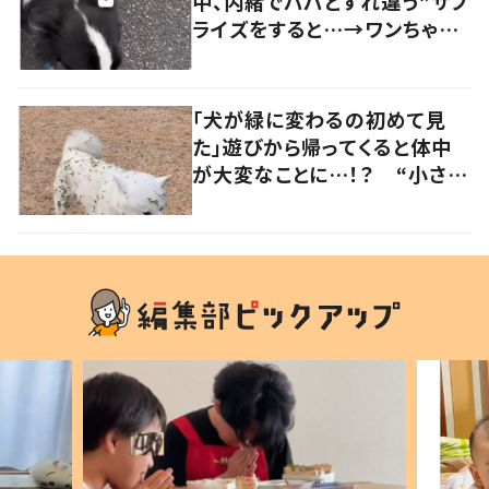
中、内緒でパパとすれ違う”サプ
ライズをすると…→ワンちゃん
の反応に「可愛すぎる」「賢い
子」の声
「犬が緑に変わるの初めて見
た」遊びから帰ってくると体中
が大変なことに…！？ “小さい
秋を見つけた犬”が可愛い…！