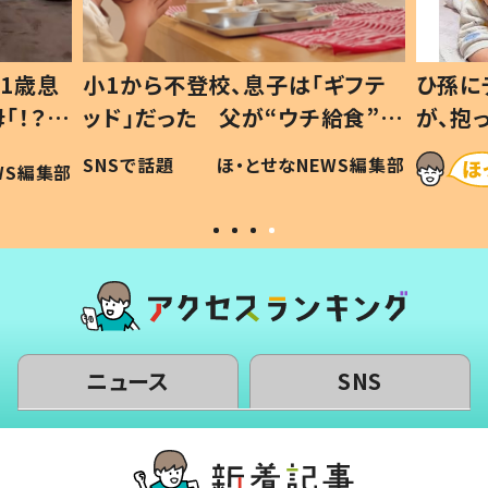
1歳息
小1から不登校、息子は「ギフテ
ひ孫に
「！？」
ッド」だった 父が“ウチ給食”を
が、抱
に「可愛
作り続ける理由とは #令和の親
「涙が
SNSで話題
ほ・とせなNEWS編集部
WS編集部
#令和の子
い」
ニュース
SNS