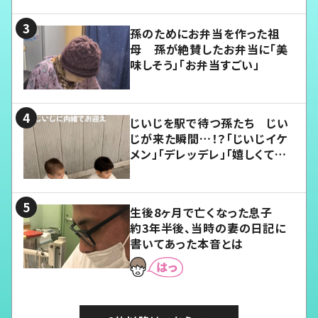
孫のためにお弁当を作った祖
母 孫が絶賛したお弁当に「美
味しそう」「お弁当すごい」
じいじを駅で待つ孫たち じい
じが来た瞬間…！？「じいじイケ
メン」「デレッデレ」「嬉しくて可
愛くてたまらない」「幸せになれ
る」
生後8ヶ月で亡くなった息子
約3年半後、当時の妻の日記に
書いてあった本音とは