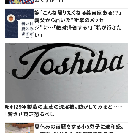
嫁「こんな帰りたくなる義実家ある！？」
義父から届いた“衝撃のメッセー
ジ”に…「絶対帰省する！」「私が行きた
い」
昭和29年製造の東芝の洗濯機。動かしてみると……
「驚き」「東芝恐るべし」
夏休みの宿題をする小5息子に違和感。