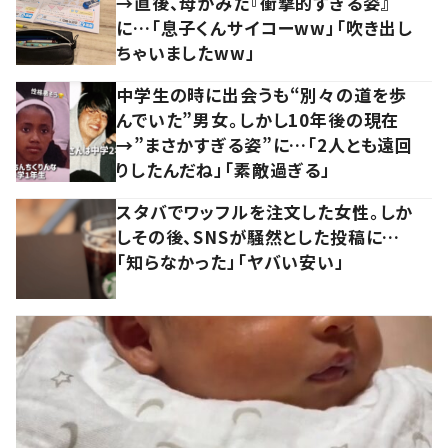
→直後、母がみた『衝撃的すぎる姿』
に…「息子くんサイコーww」「吹き出し
ちゃいましたww」
中学生の時に出会うも“別々の道を歩
んでいた”男女。しかし10年後の現在
→”まさかすぎる姿”に…「2人とも遠回
りしたんだね」「素敵過ぎる」
スタバでワッフルを注文した女性。しか
しその後、SNSが騒然とした投稿に…
「知らなかった」「ヤバい安い」