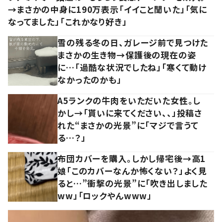
→まさかの中身に190万表示「イイこと聞いた」「気に
なってました」「これかなり好き」
雪の残る冬の日、ガレージ前で見つけた
まさかの生き物→保護後の現在の姿
に…「過酷な状況でしたね」「寒くて動け
なかったのかも」
A5ランクの牛肉をいただいた女性。し
かし→「貰いに来てください、、」投稿さ
れた“まさかの光景”に「マジで言うて
る…？」
布団カバーを購入。しかし帰宅後→高1
娘「このカバーなんか怖くない？」よく見
ると…”衝撃の光景”に「吹き出しました
ww」「ロックやんwww」