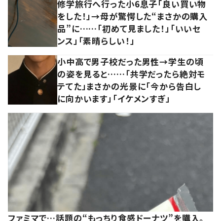
修学旅行へ行った小6息子「良い買い物
をした！」→母が驚愕した“まさかの購入
品”に……「初めて見ました！」「いいセ
ンス」「素晴らしい！」
小中高で男子校だった男性→学生の頃
の姿を見ると……「共学だったら絶対モ
テてた」まさかの光景に「今から告白し
に向かいます」「イケメンすぎ」
ファミマで…話題の“もっちり食感ドーナツ”を購入。