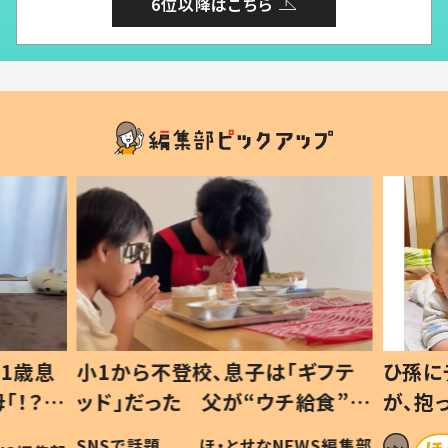
6位以降はこちら
1歳息
小1から不登校、息子は「ギフテ
ひ孫に
「！？」
ッド」だった 父が“ウチ給食”を
が、抱
に「可愛
作り続ける理由とは #令和の親
「涙が
SNSで話題
ほ・とせなNEWS編集部