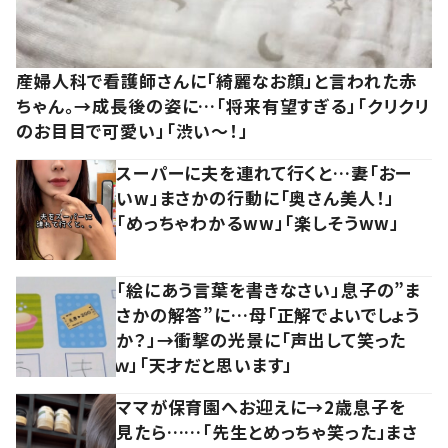
産婦人科で看護師さんに「綺麗なお顔」と言われた赤
ちゃん。→成長後の姿に…「将来有望すぎる」「クリクリ
のお目目で可愛い」「渋い～！」
スーパーに夫を連れて行くと…妻「おー
いw」まさかの行動に「奥さん美人！」
「めっちゃわかるww」「楽しそうww」
「絵にあう言葉を書きなさい」息子の”ま
さかの解答”に…母「正解でよいでしょう
か？」→衝撃の光景に「声出して笑った
ｗ」「天才だと思います」
ママが保育園へお迎えに→2歳息子を
見たら……「先生とめっちゃ笑った」まさ